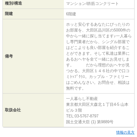
種別/構造
マンション/鉄筋コンクリート
階建
6階建
ホッと安心するあなたにぴったりの
お部屋を、大田区品川区の5000件の
中から一緒に探し当てます♪一人暮ら
し専門業者だから、シングル部屋で
はどこよりも良い部屋を紹介するこ
とができます。そして私達は業界に
備考
あるおヘヤを全て一緒にお見せしま
す。 だから理想のおヘヤが見
つかる。大田区１４６社の中で口コ
ミﾄｯﾌﾟｸﾗｽ。カップル・ファミリー
はごめんなさい。お問合せ、相談は
無料です。
一人暮らし不動産
東京都大田区大森北１丁目4-5 山本
取扱会社
ビル３階
TEL:03-5767-8797
国土交通大臣 (1) 第9889号
情報の見方