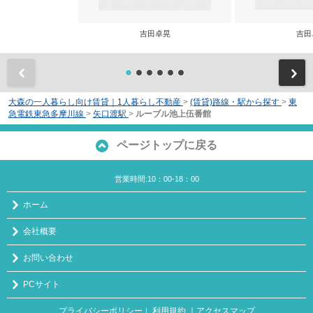
吉田卓晃
吉田
前
大森の一人暮らし向け賃貸｜1人暮らし不動産
>
(賃貸)路線・駅から探す
>
東
急電鉄東急多摩川線
>
矢口渡駅
>
ルーブル池上伍番館
ページトップに戻る
営業時間:10：00-18：00
ホーム
会社概要
お問い合わせ
PCサイト
プライバシーポリシー
利用規約
｜アクセスマップ
｜