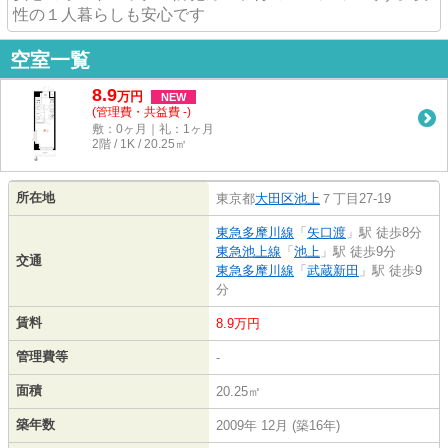
性の１人暮らしも安心です
空室一覧
8.9
万
円
NEW
(管理費・共益費 -)
敷：0ヶ月｜礼：1ヶ月
2階 / 1K / 20.25㎡
所在地
東京都
大田区
池上
７丁目27-19
東急多摩川線
「
矢口渡
」駅 徒歩8分
東急池上線
「
池上
」駅 徒歩9分
交通
東急多摩川線
「
武蔵新田
」駅 徒歩9
分
賃料
8.9万円
管理費等
-
面積
20.25㎡
築年数
2009年 12月 (築16年)