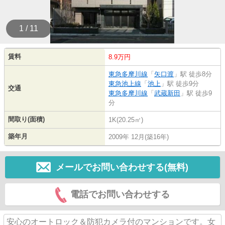
1 / 11
賃料
8.9万円
東急多摩川線
「
矢口渡
」駅 徒歩8分
東急池上線
「
池上
」駅 徒歩9分
交通
東急多摩川線
「
武蔵新田
」駅 徒歩9
分
間取り(面積)
1K(20.25㎡)
築年月
2009年 12月(築16年)
メールでお問い合わせする(無料)
電話でお問い合わせする
安心のオートロック＆防犯カメラ付のマンションです。女