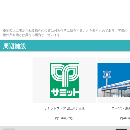
※地図上に表示される物件の位置は付近住所に所在することを表すものであり、実際の
物件所在地とは異なる場合がございます。
周辺施設
サミットストア 池上8丁目店
ローソン 東
約184m／3分
約449