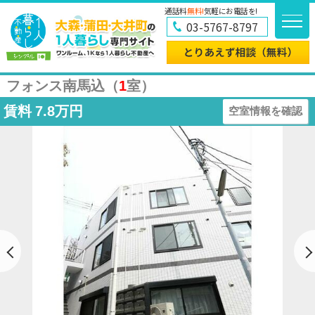
通話料
無料!
気軽にお電話を!
03-5767-8797
フォンス南馬込（
1
室）
賃料
7.8万円
空室情報を確認