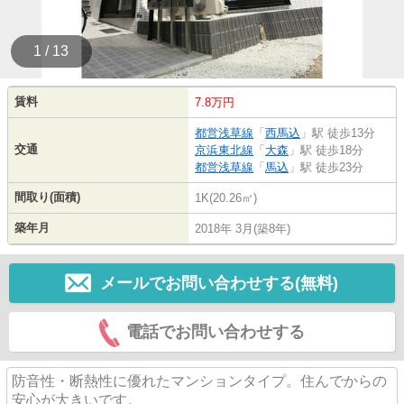
1 / 13
賃料
7.8万円
都営浅草線
「
西馬込
」駅 徒歩13分
交通
京浜東北線
「
大森
」駅 徒歩18分
都営浅草線
「
馬込
」駅 徒歩23分
間取り(面積)
1K(20.26㎡)
築年月
2018年 3月(築8年)
メールでお問い合わせする(無料)
電話でお問い合わせする
防音性・断熱性に優れたマンションタイプ。住んでからの
安心が大きいです。