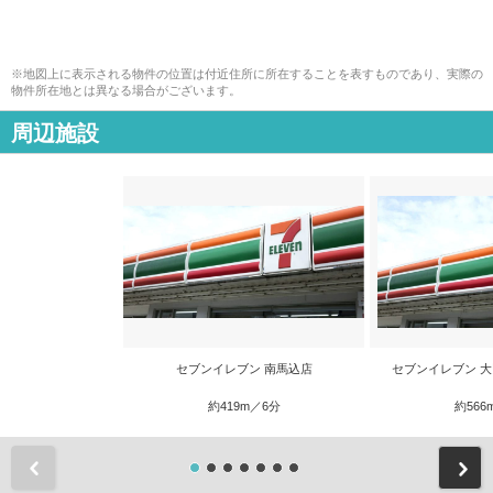
※地図上に表示される物件の位置は付近住所に所在することを表すものであり、実際の
物件所在地とは異なる場合がございます。
周辺施設
セブンイレブン 南馬込店
セブンイレブン 
約419m／6分
約566
前