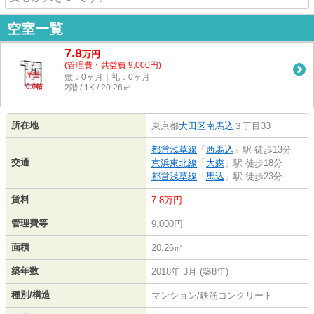
空室一覧
7.8
万
円
(管理費・共益費 9,000円)
敷：0ヶ月｜礼：0ヶ月
2階 / 1K / 20.26㎡
所在地
東京都
大田区
南馬込
３丁目33
都営浅草線
「
西馬込
」駅 徒歩13分
交通
京浜東北線
「
大森
」駅 徒歩18分
都営浅草線
「
馬込
」駅 徒歩23分
賃料
7.8万円
管理費等
9,000円
面積
20.26㎡
築年数
2018年 3月 (築8年)
種別/構造
マンション/鉄筋コンクリート