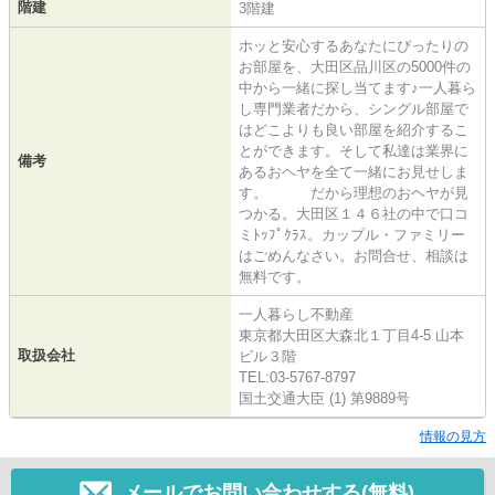
階建
3階建
ホッと安心するあなたにぴったりの
お部屋を、大田区品川区の5000件の
中から一緒に探し当てます♪一人暮ら
し専門業者だから、シングル部屋で
はどこよりも良い部屋を紹介するこ
とができます。そして私達は業界に
備考
あるおヘヤを全て一緒にお見せしま
す。 だから理想のおヘヤが見
つかる。大田区１４６社の中で口コ
ミﾄｯﾌﾟｸﾗｽ。カップル・ファミリー
はごめんなさい。お問合せ、相談は
無料です。
一人暮らし不動産
東京都大田区大森北１丁目4-5 山本
取扱会社
ビル３階
TEL:03-5767-8797
国土交通大臣 (1) 第9889号
情報の見方
メールでお問い合わせする(無料)