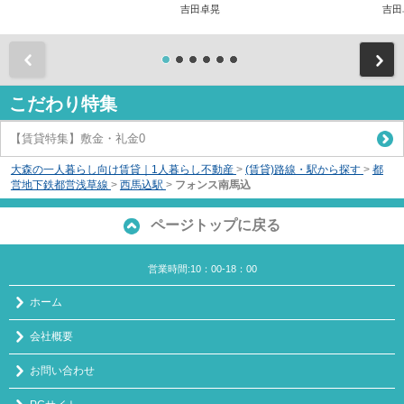
吉田卓晃
吉田
前
こだわり特集
【賃貸特集】敷金・礼金0
大森の一人暮らし向け賃貸｜1人暮らし不動産
>
(賃貸)路線・駅から探す
>
都
営地下鉄都営浅草線
>
西馬込駅
>
フォンス南馬込
ページトップに戻る
営業時間:10：00-18：00
ホーム
会社概要
お問い合わせ