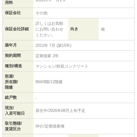
用料
保証会社
その他
詳しくはお気軽
保証会社詳細
向き
にお問い合わせ
南
ください。
築年月
2011年 7月 (築15年)
契約期間
定期借家 2年
種別/構造
マンション/鉄筋コンクリート
部屋/
所在階/
904/9階/12階建
階建
総戸数
-
現況/
居住中/2026年08月上旬予定
入居可能日
取引態様/
仲介/定期借家権
賃貸区分