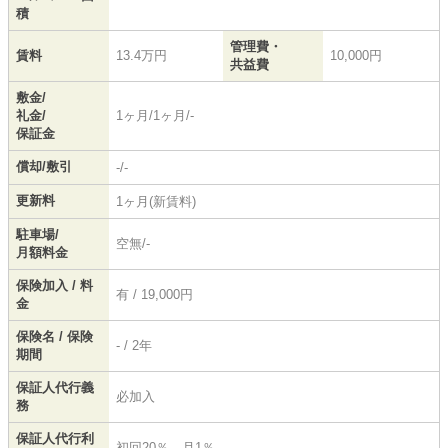
積
管理費・
賃料
13.4万円
10,000円
共益費
敷金/
礼金/
1ヶ月/1ヶ月/-
保証金
償却/敷引
-/-
更新料
1ヶ月(新賃料)
駐車場/
空無/-
月額料金
保険加入 / 料
有 / 19,000円
金
保険名 / 保険
- / 2年
期間
保証人代行義
必加入
務
保証人代行利
初回20％ 月1％