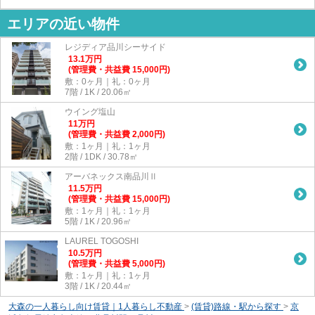
エリアの近い物件
レジディア品川シーサイド
13.1
万
円
(管理費・共益費 15,000円)
敷：0ヶ月｜礼：0ヶ月
7階 / 1K / 20.06㎡
ウイング塩山
11
万
円
(管理費・共益費 2,000円)
敷：1ヶ月｜礼：1ヶ月
2階 / 1DK / 30.78㎡
アーバネックス南品川Ⅱ
11.5
万
円
(管理費・共益費 15,000円)
敷：1ヶ月｜礼：1ヶ月
5階 / 1K / 20.96㎡
LAUREL TOGOSHI
10.5
万
円
(管理費・共益費 5,000円)
敷：1ヶ月｜礼：1ヶ月
3階 / 1K / 20.44㎡
大森の一人暮らし向け賃貸｜1人暮らし不動産
>
(賃貸)路線・駅から探す
>
京