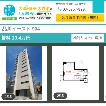
通話料
無料!
気軽にお電話を!
03-5767-8797
品川イースト 904
賃料
13.4
万円
検討リストに追加
2/15
1/15