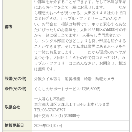
い部屋を紹介することができます。そして私達は業界
にあるおヘヤを全て一緒にお見せします。 だか
ら理想のおヘヤが見つかる。大田区１４６社の中で口
コミﾄｯﾌﾟｸﾗｽ。カップル・ファミリーはごめんなさ
い。お問合せ、相談は無料です。ホッと安心するあな
備考
たにぴったりのお部屋を、大田区品川区の5000件の中
から一緒に探し当てます♪一人暮らし専門業者だか
ら、シングル部屋ではどこよりも良い部屋を紹介する
ことができます。そして私達は業界にあるおヘヤを全
て一緒にお見せします。 だから理想のおヘヤが
見つかる。大田区１４６社の中で口コミﾄｯﾌﾟｸﾗｽ。カ
ップル・ファミリーはごめんなさい。お問合せ、相談
は無料です。
設備(その他)
外観タイル張り 追焚機能 給湯 防犯カメラ
条件(その他)
くらしのサポートサービス:1万6,500円
一人暮らし不動産
東京都大田区大森北１丁目4-5 山本ビル３階
取扱会社
TEL:03-5767-8797
国土交通大臣 (1) 第9889号
情報更新日
2026年08月07日