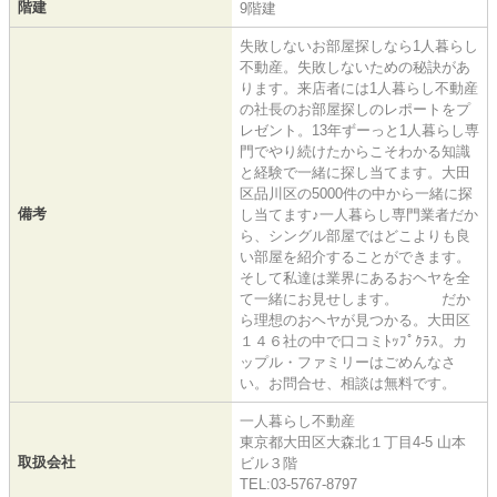
階建
9階建
失敗しないお部屋探しなら1人暮らし
不動産。失敗しないための秘訣があ
ります。来店者には1人暮らし不動産
の社長のお部屋探しのレポートをプ
レゼント。13年ずーっと1人暮らし専
門でやり続けたからこそわかる知識
と経験で一緒に探し当てます。大田
区品川区の5000件の中から一緒に探
備考
し当てます♪一人暮らし専門業者だか
ら、シングル部屋ではどこよりも良
い部屋を紹介することができます。
そして私達は業界にあるおヘヤを全
て一緒にお見せします。 だか
ら理想のおヘヤが見つかる。大田区
１４６社の中で口コミﾄｯﾌﾟｸﾗｽ。カ
ップル・ファミリーはごめんなさ
い。お問合せ、相談は無料です。
一人暮らし不動産
東京都大田区大森北１丁目4-5 山本
取扱会社
ビル３階
TEL:03-5767-8797