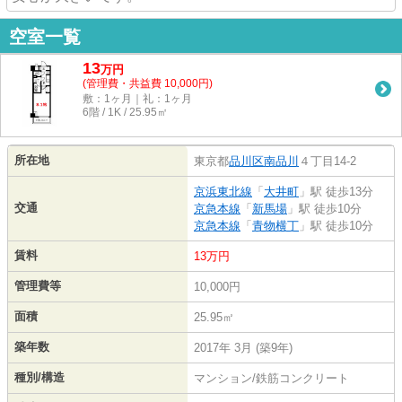
空室一覧
13
万
円
(管理費・共益費 10,000円)
敷：1ヶ月｜礼：1ヶ月
6階 / 1K / 25.95㎡
所在地
東京都
品川区
南品川
４丁目14-2
京浜東北線
「
大井町
」駅 徒歩13分
交通
京急本線
「
新馬場
」駅 徒歩10分
京急本線
「
青物横丁
」駅 徒歩10分
賃料
13万円
管理費等
10,000円
面積
25.95㎡
築年数
2017年 3月 (築9年)
種別/構造
マンション/鉄筋コンクリート