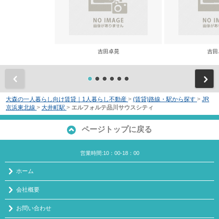
吉田卓晃
吉田
前
大森の一人暮らし向け賃貸｜1人暮らし不動産
>
(賃貸)路線・駅から探す
>
JR
京浜東北線
>
大井町駅
>
エルフォルテ品川サウスシティ
ページトップに戻る
営業時間:10：00-18：00
ホーム
会社概要
お問い合わせ