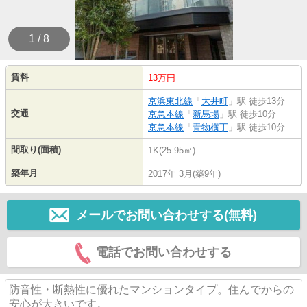
1 / 8
賃料
13万円
京浜東北線
「
大井町
」駅 徒歩13分
交通
京急本線
「
新馬場
」駅 徒歩10分
京急本線
「
青物横丁
」駅 徒歩10分
間取り(面積)
1K(25.95㎡)
築年月
2017年 3月(築9年)
メールでお問い合わせする(無料)
電話でお問い合わせする
防音性・断熱性に優れたマンションタイプ。住んでからの
安心が大きいです。