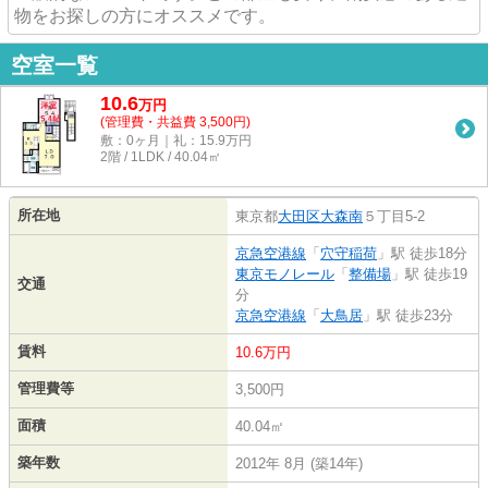
物をお探しの方にオススメです。
空室一覧
10.6
万
円
(管理費・共益費 3,500円)
敷：0ヶ月｜礼：15.9万円
2階 / 1LDK / 40.04㎡
所在地
東京都
大田区
大森南
５丁目5-2
京急空港線
「
穴守稲荷
」駅 徒歩18分
東京モノレール
「
整備場
」駅 徒歩19
交通
分
京急空港線
「
大鳥居
」駅 徒歩23分
賃料
10.6万円
管理費等
3,500円
面積
40.04㎡
築年数
2012年 8月 (築14年)