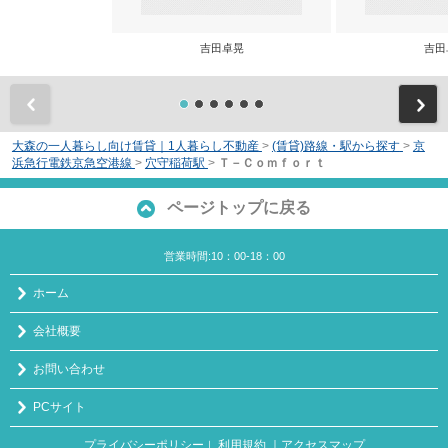
吉田卓晃
吉田
前
大森の一人暮らし向け賃貸｜1人暮らし不動産
>
(賃貸)路線・駅から探す
>
京
浜急行電鉄京急空港線
>
穴守稲荷駅
>
Ｔ－Ｃｏｍｆｏｒｔ
ページトップに戻る
営業時間:10：00-18：00
ホーム
会社概要
お問い合わせ
PCサイト
プライバシーポリシー
利用規約
｜アクセスマップ
｜