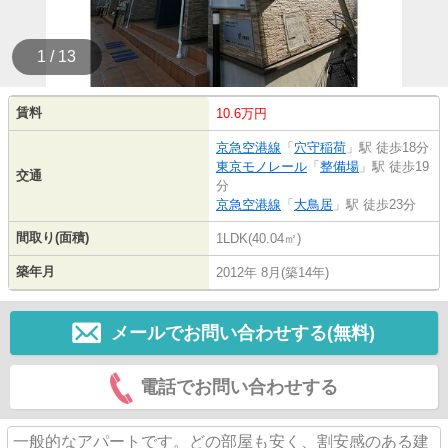
1 / 13
賃料
10.6万円
京急空港線
「
穴守稲荷
」駅 徒歩18分
東京モノレール
「
整備場
」駅 徒歩19
交通
分
京急空港線
「
大鳥居
」駅 徒歩23分
間取り(面積)
1LDK(40.04㎡)
築年月
2012年 8月(築14年)
メールでお問い合わせする(無料)
電話でお問い合わせする
一般的なアパートです。どの部屋も安く、割安感のある建