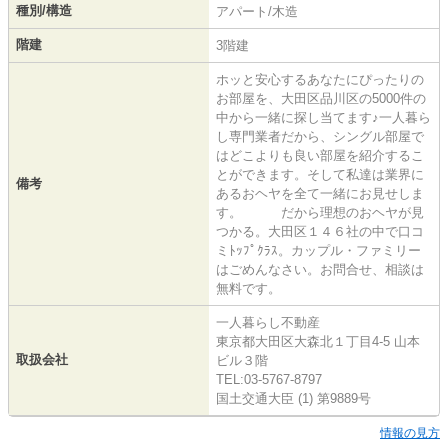
種別/構造
アパート/木造
階建
3階建
ホッと安心するあなたにぴったりの
お部屋を、大田区品川区の5000件の
中から一緒に探し当てます♪一人暮ら
し専門業者だから、シングル部屋で
はどこよりも良い部屋を紹介するこ
とができます。そして私達は業界に
備考
あるおヘヤを全て一緒にお見せしま
す。 だから理想のおヘヤが見
つかる。大田区１４６社の中で口コ
ミﾄｯﾌﾟｸﾗｽ。カップル・ファミリー
はごめんなさい。お問合せ、相談は
無料です。
一人暮らし不動産
東京都大田区大森北１丁目4-5 山本
取扱会社
ビル３階
TEL:03-5767-8797
国土交通大臣 (1) 第9889号
情報の見方