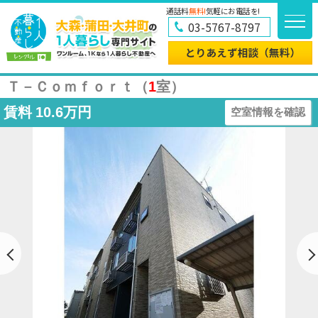
通話料
無料!
気軽にお電話を!
03-5767-8797
Ｔ－Ｃｏｍｆｏｒｔ（
1
室）
賃料
10.6万円
空室情報を確認