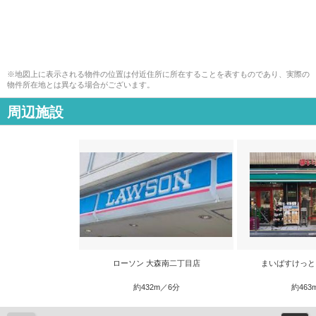
※地図上に表示される物件の位置は付近住所に所在することを表すものであり、実際の
物件所在地とは異なる場合がございます。
周辺施設
ローソン 大森南二丁目店
まいばすけっと
約432m／6分
約463