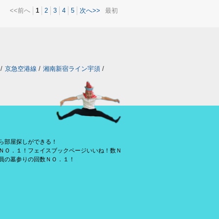
<<前へ
1
2
3
4
5
次へ>>
最初
/
京急空港線
/
湘南新宿ライン宇須
/
ら部屋探しができる！
ＮＯ．１！フェイスブックページいいね！数Ｎ
員の墓参りの回数ＮＯ．１！