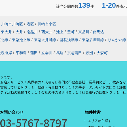
139
1-20
該当公開件数
件
件表示
川崎市川崎区
/
港区
/
川崎市幸区
東大井
/
大井
/
南品川
/
西大井
/
池上
/
豊町
/
東品川
/
南馬込
東北線
/
東急池上線
/
東急大井町線
/
都営浅草線
/
東急多摩川線
/
りんかい線
大森海岸
/
平和島
/
蒲田
/
立会川
/
馬込
/
京急蒲田
/
鮫洲
/
大森町
ージです。
援お迎えサービス！業界初の１人暮らし専門の不動産会社！業界初のビール飲みなが
で営業しているＮＯ．１！動画・写真数ＮＯ．１！大手ポータルサイトの口コミ評価
リティ活動の協賛ＮＯ．１！会社の仲の良さＮＯ．１！社員旅行の回数ＮＯ．１！社
お問い合わせ
物件検索
03-5767-8797
エリアから探す