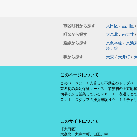
市区町村から探す
大田区
/
品川区
/
町名から探す
大森北
/
南大井
/
路線から探す
京急本線
/
京浜
埼京線
駅から探す
大森
/
大井町
/
このページについて
このページは、１人暮らし不動産のトップペ
業界初の満足保証サービス！業界初の上京応
朝早くから営業しているＮＯ．１！夜遅くま
Ｏ．１！スタッフの挫折経験ＮＯ．１！チャ
このサイトについて
【大田区】
大森北、大森本町、山王、中