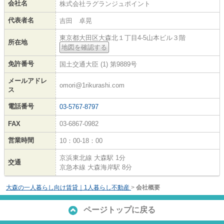
会社名
株式会社ラグランジュポイント
代表者名
吉田 卓晃
東京都大田区大森北１丁目4-5山本ビル３階
所在地
地図を確認する
免許番号
国土交通大臣 (1) 第9889号
メールアドレ
omori@1rikurashi.com
ス
電話番号
03-5767-8797
FAX
03-6867-0982
営業時間
10：00-18：00
京浜東北線 大森駅 1分
交通
京急本線 大森海岸駅 8分
大森の一人暮らし向け賃貸｜1人暮らし不動産
>
会社概要
ページトップに戻る