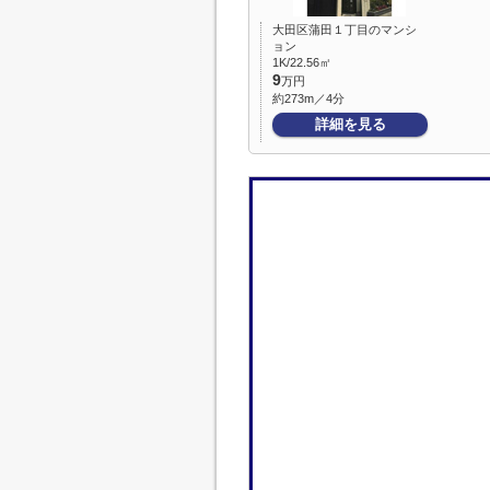
大田区蒲田１丁目のマンシ
ョン
1K/22.56㎡
9
万円
約273m／4分
詳細を見る