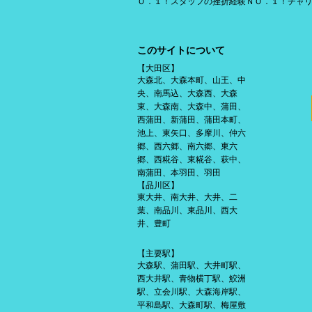
Ｏ．１！スタッフの挫折経験ＮＯ．１！チャ
このサイトについて
【大田区】
大森北、大森本町、山王、中
央、南馬込、大森西、大森
東、大森南、大森中、蒲田、
西蒲田、新蒲田、蒲田本町、
池上、東矢口、多摩川、仲六
郷、西六郷、南六郷、東六
郷、西糀谷、東糀谷、萩中、
南蒲田、本羽田、羽田
【品川区】
東大井、南大井、大井、二
葉、南品川、東品川、西大
井、豊町
【主要駅】
大森駅、蒲田駅、大井町駅、
西大井駅、青物横丁駅、鮫洲
駅、立会川駅、大森海岸駅、
平和島駅、大森町駅、梅屋敷