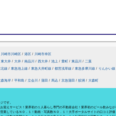
川崎市川崎区
/
港区
/
川崎市幸区
東大井
/
大井
/
南品川
/
西大井
/
池上
/
豊町
/
東品川
/
二葉
東北線
/
東急池上線
/
東急大井町線
/
都営浅草線
/
東急多摩川線
/
りんかい線
大森海岸
/
平和島
/
立会川
/
蒲田
/
馬込
/
京急蒲田
/
鮫洲
/
大森町
ージです。
援お迎えサービス！業界初の１人暮らし専門の不動産会社！業界初のビール飲みなが
で営業しているＮＯ．１！動画・写真数ＮＯ．１！大手ポータルサイトの口コミ評価