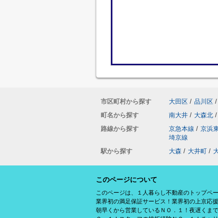
市区町村から探す
大田区
/
品川区
/
町名から探す
南大井
/
大森北
/
路線から探す
京急本線
/
京浜
埼京線
駅から探す
大森
/
大井町
/
このページについて
このページは、１人暮らし不動産のトップペ
業界初の満足保証サービス！業界初の上京応
朝早くから営業しているＮＯ．１！夜遅くま