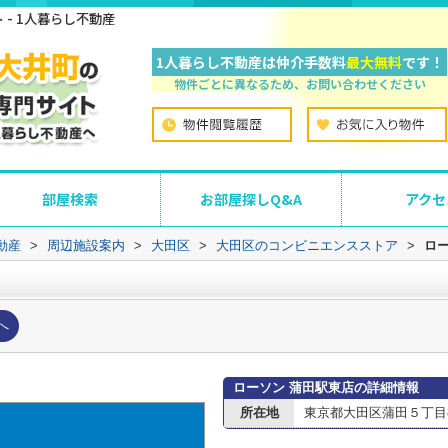
- 1人暮らし不動産
1人暮らし不動産は仲介手数料
最大無料
です！
物件ごとに異なるため、お問い合わせください
部屋検索
お部屋探しQ&A
アクセ
動産
>
周辺施設案内
>
大田区
>
大田区のコンビニエンスストア
>
ロ
へ
ローソン 蒲田駅東店の詳細情報
所在地
東京都大田区蒲田５丁目8