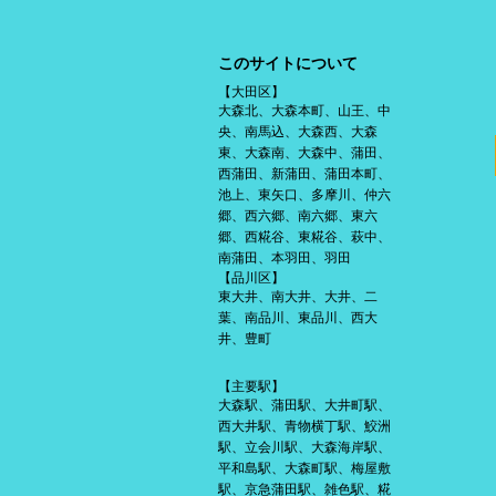
このサイトについて
【大田区】
大森北、大森本町、山王、中
央、南馬込、大森西、大森
東、大森南、大森中、蒲田、
西蒲田、新蒲田、蒲田本町、
池上、東矢口、多摩川、仲六
郷、西六郷、南六郷、東六
郷、西糀谷、東糀谷、萩中、
南蒲田、本羽田、羽田
【品川区】
東大井、南大井、大井、二
葉、南品川、東品川、西大
井、豊町
【主要駅】
大森駅、蒲田駅、大井町駅、
西大井駅、青物横丁駅、鮫洲
駅、立会川駅、大森海岸駅、
平和島駅、大森町駅、梅屋敷
駅、京急蒲田駅、雑色駅、糀