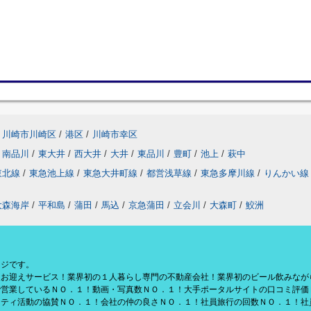
川崎市川崎区
/
港区
/
川崎市幸区
南品川
/
東大井
/
西大井
/
大井
/
東品川
/
豊町
/
池上
/
萩中
東北線
/
東急池上線
/
東急大井町線
/
都営浅草線
/
東急多摩川線
/
りんかい線
大森海岸
/
平和島
/
蒲田
/
馬込
/
京急蒲田
/
立会川
/
大森町
/
鮫洲
ージです。
援お迎えサービス！業界初の１人暮らし専門の不動産会社！業界初のビール飲みなが
で営業しているＮＯ．１！動画・写真数ＮＯ．１！大手ポータルサイトの口コミ評価
リティ活動の協賛ＮＯ．１！会社の仲の良さＮＯ．１！社員旅行の回数ＮＯ．１！社