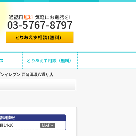
通話料
無料!
気軽にお電話を!
03-5767-8797
ス
とりあえず相談（無料）
ブンイレブン 西蒲田環八通り店
詳細情報
4-10
MAP
▼