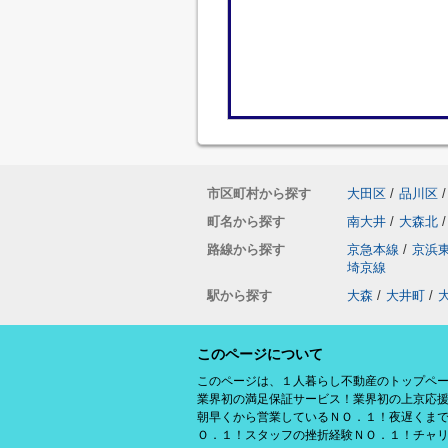
市区町村から探す
大田区
/
品川区
/
町名から探す
南大井
/
大森北
/
路線から探す
京急本線
/
京浜
埼京線
駅から探す
大森
/
大井町
/
このページについて
このページは、１人暮らし不動産のトップペ
業界初の満足保証サービス！業界初の上京応
朝早くから営業しているＮＯ．１！夜遅くま
Ｏ．１！スタッフの挫折経験ＮＯ．１！チャ