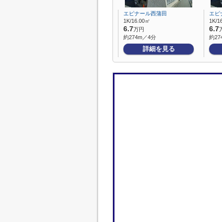
エピナール西蒲田
エピ
1K/16.00㎡
1K/1
6.7
6.7
万円
約274m／4分
約27
詳細を見る