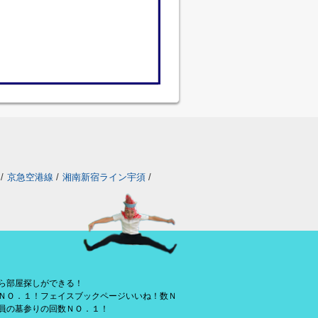
/
京急空港線
/
湘南新宿ライン宇須
/
ら部屋探しができる！
ＮＯ．１！フェイスブックページいいね！数Ｎ
員の墓参りの回数ＮＯ．１！