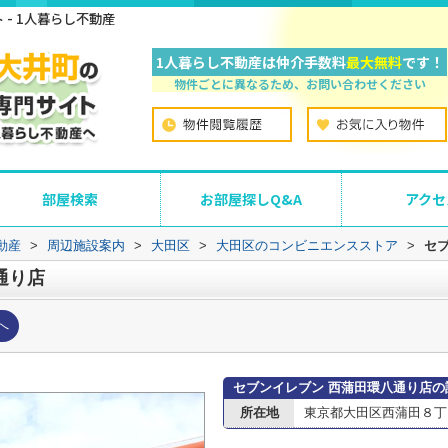
- 1人暮らし不動産
1人暮らし不動産は仲介手数料
最大無料
です！
物件ごとに異なるため、お問い合わせください
部屋検索
お部屋探しQ&A
アクセ
動産
>
周辺施設案内
>
大田区
>
大田区のコンビニエンスストア
>
セ
通り店
へ
セブンイレブン 西蒲田環八通り店の
所在地
東京都大田区西蒲田８丁目1