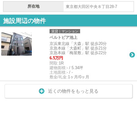
所在地
東京都大田区中央８丁目28-7
施設周辺の物件
賃貸｜マンション
ベルトピア池上
京浜東北線「大森」駅 徒歩20分
京急本線「大森町」駅 徒歩21分
京急本線「梅屋敷」駅 徒歩22分
6.5万円
間取:
1R
建物面積:
- / 5.34坪
土地面積:
- / -
敷金/礼金:
1ヶ月/0ヶ月
近くの物件をもっと見る