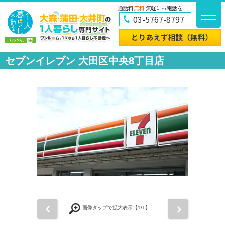
通話料
無料!
気軽にお電話を!
03-5767-8797
セブンイレブン 大田区中央8丁目店
前
次
画像タップで拡大表示【
1
/1】