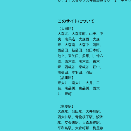
Ｏ．１！スタッフの挫折経験ＮＯ．１！チャ
このサイトについて
【大田区】
大森北、大森本町、山王、中
央、南馬込、大森西、大森
東、大森南、大森中、蒲田、
西蒲田、新蒲田、蒲田本町、
池上、東矢口、多摩川、仲六
郷、西六郷、南六郷、東六
郷、西糀谷、東糀谷、萩中、
南蒲田、本羽田、羽田
【品川区】
東大井、南大井、大井、二
葉、南品川、東品川、西大
井、豊町
【主要駅】
大森駅、蒲田駅、大井町駅、
西大井駅、青物横丁駅、鮫洲
駅、立会川駅、大森海岸駅、
平和島駅、大森町駅、梅屋敷