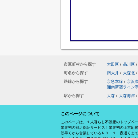
市区町村から探す
大田区
/
品川区
/
町名から探す
南大井
/
大森北
/
路線から探す
京急本線
/
京浜
湘南新宿ライン
駅から探す
大森
/
大森海岸
/
このページについて
このページは、１人暮らし不動産のトップペ
業界初の満足保証サービス！業界初の上京応
朝早くから営業しているＮＯ．１！夜遅くま