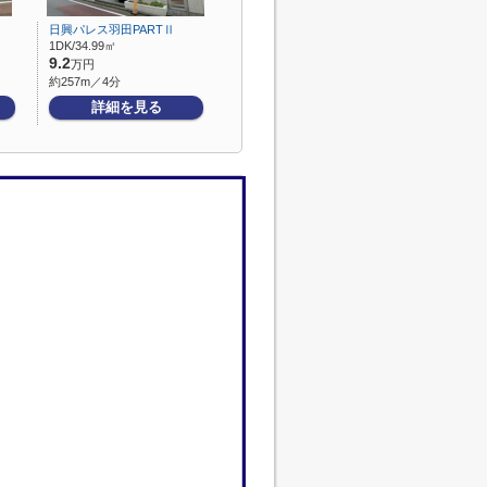
日興パレス羽田PARTⅡ
1DK/34.99㎡
9.2
万円
約257m／4分
詳細を見る