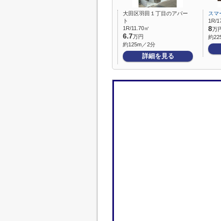
大田区羽田１丁目のアパー
スマ
ト
1R/1
1R/11.70㎡
8
万
6.7
万円
約22
約125m／2分
詳細を見る