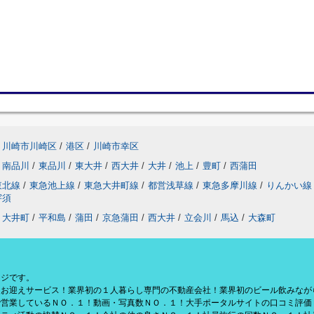
川崎市川崎区
/
港区
/
川崎市幸区
南品川
/
東品川
/
東大井
/
西大井
/
大井
/
池上
/
豊町
/
西蒲田
東北線
/
東急池上線
/
東急大井町線
/
都営浅草線
/
東急多摩川線
/
りんかい線
宇須
大井町
/
平和島
/
蒲田
/
京急蒲田
/
西大井
/
立会川
/
馬込
/
大森町
ージです。
援お迎えサービス！業界初の１人暮らし専門の不動産会社！業界初のビール飲みなが
で営業しているＮＯ．１！動画・写真数ＮＯ．１！大手ポータルサイトの口コミ評価