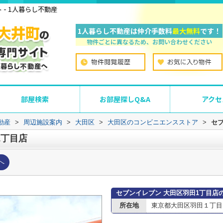
- 1人暮らし不動産
1人暮らし不動産は仲介手数料
最大無料
です！
物件ごとに異なるため、お問い合わせください
部屋検索
お部屋探しQ&A
アクセ
動産
>
周辺施設案内
>
大田区
>
大田区のコンビニエンスストア
>
セ
1丁目店
へ
セブンイレブン 大田区羽田1丁目店
所在地
東京都大田区羽田１丁目10