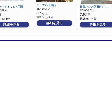
ルーブル羽田西
ートＶＩＬＬＡ羽田
日興パレス羽田PARTⅡ
1K/20.61㎡
7.89㎡
1DK/30.01㎡
9.5
万円
7.6
円
万円
約305m／4分
5m／3分
約257m／4分
詳細を見る
詳細を見る
詳細を見る