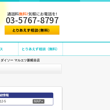
通話料
無料!
気軽にお電話を!
03-5767-8797
ス
とりあえず相談（無料）
・ダイソー マルエツ新糀谷店
細情報
2-5
MAP
▼