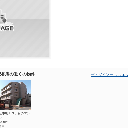
糀谷店の近くの物件
ザ・ダイソー マルエ
区本羽田３丁目のマン
ン
5.05㎡
万円