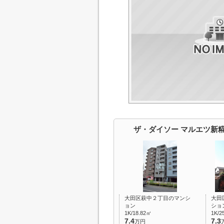
ザ・ダイソー マルエツ新
大田区萩中２丁目のマンシ
大田
ョン
ショ
1K/18.82㎡
1K/2
7.4
7.3
万円