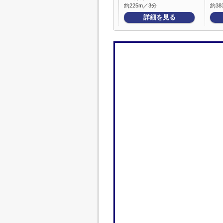
約225m／3分
約38
詳細を見る