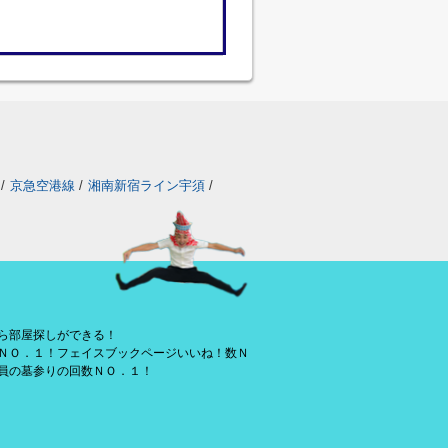
/
京急空港線
/
湘南新宿ライン宇須
/
ら部屋探しができる！
ＮＯ．１！フェイスブックページいいね！数Ｎ
員の墓参りの回数ＮＯ．１！