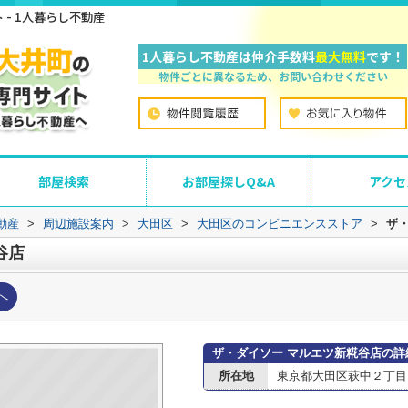
- 1人暮らし不動産
1人暮らし不動産は仲介手数料
最大無料
です！
物件ごとに異なるため、お問い合わせください
部屋検索
お部屋探しQ&A
アクセ
動産
>
周辺施設案内
>
大田区
>
大田区のコンビニエンスストア
>
ザ
谷店
へ
ザ・ダイソー マルエツ新糀谷店の詳
所在地
東京都大田区萩中２丁目1