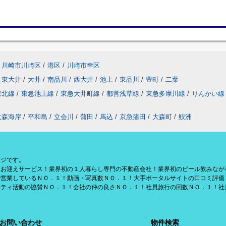
川崎市川崎区
/
港区
/
川崎市幸区
東大井
/
大井
/
南品川
/
西大井
/
池上
/
東品川
/
豊町
/
二葉
東北線
/
東急池上線
/
東急大井町線
/
都営浅草線
/
東急多摩川線
/
りんかい線
大森海岸
/
平和島
/
立会川
/
蒲田
/
馬込
/
京急蒲田
/
大森町
/
鮫洲
ージです。
援お迎えサービス！業界初の１人暮らし専門の不動産会社！業界初のビール飲みなが
で営業しているＮＯ．１！動画・写真数ＮＯ．１！大手ポータルサイトの口コミ評価
リティ活動の協賛ＮＯ．１！会社の仲の良さＮＯ．１！社員旅行の回数ＮＯ．１！社
お問い合わせ
物件検索