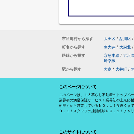
市区町村から探す
大田区
/
品川区
/
町名から探す
南大井
/
大森北
/
路線から探す
京急本線
/
京浜
埼京線
駅から探す
大森
/
大井町
/
このページについて
このページは、１人暮らし不動産のトップペ
業界初の満足保証サービス！業界初の上京応
朝早くから営業しているＮＯ．１！夜遅くま
Ｏ．１！スタッフの挫折経験ＮＯ．１！チャ
このサイトについて