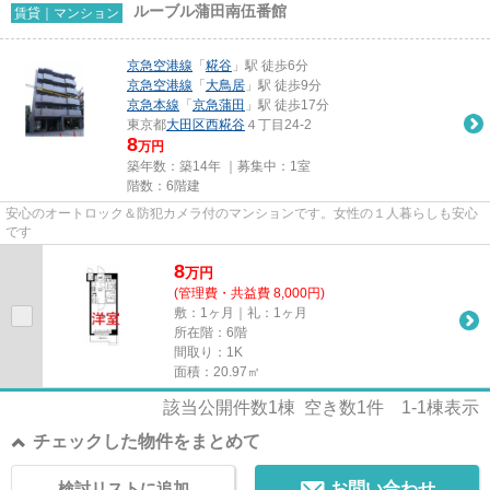
ルーブル蒲田南伍番館
賃貸｜マンション
京急空港線
「
糀谷
」駅 徒歩6分
京急空港線
「
大鳥居
」駅 徒歩9分
京急本線
「
京急蒲田
」駅 徒歩17分
東京都
大田区
西糀谷
４丁目24-2
8
万円
築年数：築14年 ｜募集中：
1室
階数：6階建
安心のオートロック＆防犯カメラ付のマンションです。女性の１人暮らしも安心
です
8
万
円
(管理費・共益費 8,000円)
敷：1ヶ月｜礼：1ヶ月
所在階：6階
間取り：1K
面積：20.97㎡
該当公開件数
1
棟 空き数
1
件
1-1
棟表示
チェックした物件をまとめて
検討リストに追加
お問い合わせ