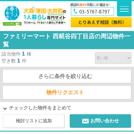
通話料
無料!
気軽にお電話を!
03-5767-8797
ファミリーマート 西糀谷四丁目店の周辺物件一
覧
1
該当物件
棟
1
空き数
件
さらに条件を絞り込む
物件リクエスト
チェックした物件をまとめて
検討リストに追加
お問い合わせ