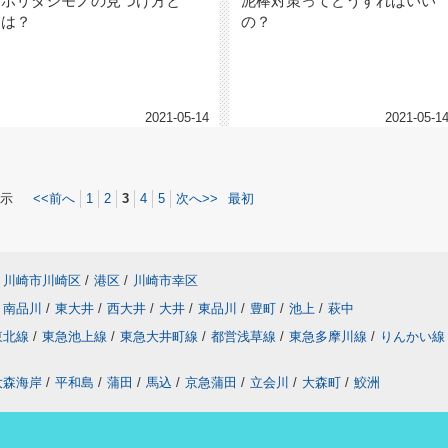
ホリダシモノの見つけ方と
泥棒対策ってどうすればいい
は？
の？
2021-05-14
2021-05-1
示
<<前へ
1
2
3
4
5
次へ>>
最初
川崎市川崎区
/
港区
/
川崎市幸区
南品川
/
東大井
/
西大井
/
大井
/
東品川
/
豊町
/
池上
/
萩中
東北線
/
東急池上線
/
東急大井町線
/
都営浅草線
/
東急多摩川線
/
りんかい線
大森海岸
/
平和島
/
蒲田
/
馬込
/
京急蒲田
/
立会川
/
大森町
/
鮫洲