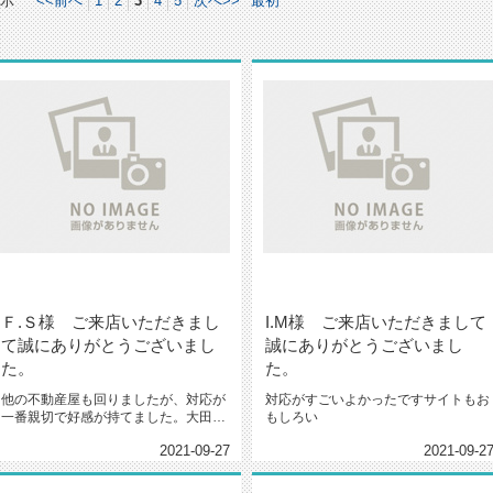
示
<<前へ
1
2
3
4
5
次へ>>
最初
Ｆ.Ｓ様 ご来店いただきまし
I.M様 ご来店いただきまして
て誠にありがとうございまし
誠にありがとうございまし
た。
た。
他の不動産屋も回りましたが、対応が
対応がすごいよかったですサイトもお
一番親切で好感が持てました。大田、
もしろい
品川付近で家を探すなら、ここが当...
2021-09-27
2021-09-2