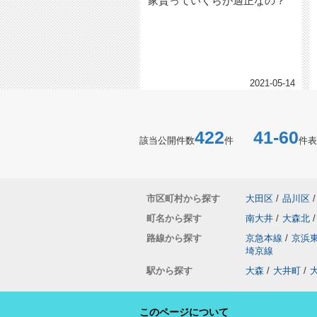
家賃っていくらが適正なの？
2021-05-14
422
41-60
該当公開件数
件
件表
市区町村から探す
大田区
/
品川区
/
町名から探す
南大井
/
大森北
/
路線から探す
京急本線
/
京浜
埼京線
駅から探す
大森
/
大井町
/
このページについて