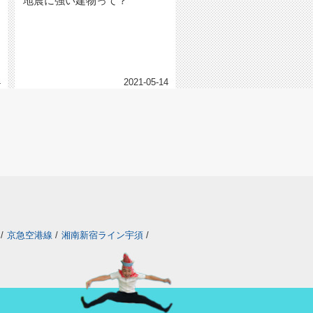
地震に強い建物って？
4
2021-05-14
/
京急空港線
/
湘南新宿ライン宇須
/