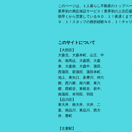
このページは、１人暮らし不動産のトップペ
業界初の満足保証サービス！業界初の上京応
朝早くから営業しているＮＯ．１！夜遅くま
Ｏ．１！スタッフの挫折経験ＮＯ．１！チャ
このサイトについて
【大田区】
大森北、大森本町、山王、中
央、南馬込、大森西、大森
東、大森南、大森中、蒲田、
西蒲田、新蒲田、蒲田本町、
池上、東矢口、多摩川、仲六
郷、西六郷、南六郷、東六
郷、西糀谷、東糀谷、萩中、
南蒲田、本羽田、羽田
【品川区】
東大井、南大井、大井、二
葉、南品川、東品川、西大
井、豊町
【主要駅】