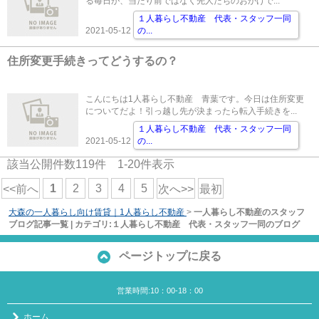
る毎日が、当たり前ではなく先人たちのおかげで...
１人暮らし不動産 代表・スタッフ一同
2021-05-12
の
...
住所変更手続きってどうするの？
こんにちは1人暮らし不動産 青葉です。今日は住所変更
についてだよ！引っ越し先が決まったら転入手続きを...
１人暮らし不動産 代表・スタッフ一同
2021-05-12
の
...
該当公開件数
119
件
1-20
件表示
1
2
3
4
5
<<前へ
次へ>>
最初
大森の一人暮らし向け賃貸｜1人暮らし不動産
>
一人暮らし不動産のスタッフ
ブログ記事一覧 | カテゴリ:１人暮らし不動産 代表・スタッフ一同のブログ
ページトップに戻る
営業時間:10：00-18：00
ホーム