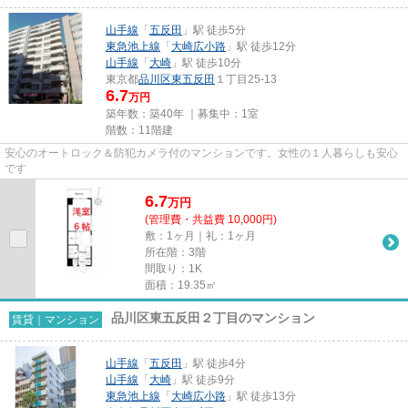
山手線
「
五反田
」駅 徒歩5分
東急池上線
「
大崎広小路
」駅 徒歩12分
山手線
「
大崎
」駅 徒歩10分
東京都
品川区
東五反田
１丁目25-13
6.7
万円
築年数：築40年 ｜募集中：
1室
階数：11階建
安心のオートロック＆防犯カメラ付のマンションです。女性の１人暮らしも安心
です
6.7
万
円
(管理費・共益費 10,000円)
敷：1ヶ月｜礼：1ヶ月
所在階：3階
間取り：1K
面積：19.35㎡
品川区東五反田２丁目のマンション
賃貸｜マンション
山手線
「
五反田
」駅 徒歩4分
山手線
「
大崎
」駅 徒歩9分
東急池上線
「
大崎広小路
」駅 徒歩13分