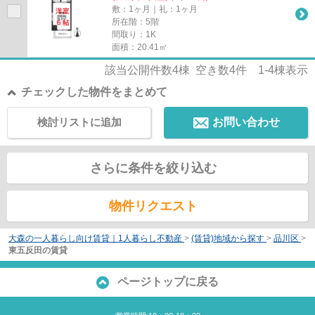
敷：1ヶ月｜礼：1ヶ月
所在階：5階
間取り：1K
面積：20.41㎡
該当公開件数
4
棟 空き数
4
件
1-4
棟表示
チェックした物件をまとめて
検討リストに追加
お問い合わせ
さらに条件を絞り込む
物件リクエスト
大森の一人暮らし向け賃貸｜1人暮らし不動産
>
(賃貸)地域から探す
>
品川区
>
東五反田の賃貸
ページトップに戻る