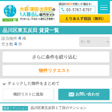
通話料
無料!
気軽にお電話を!
03-5767-8797
品川区東五反田 賃貸一覧
4
該当物件
棟
4
空き数
件
さらに条件を絞り込む
物件リクエスト
チェックした物件をまとめて
検討リストに追加
お問い合わせ
品川区東五反田１丁目のマンション
賃貸｜マンション