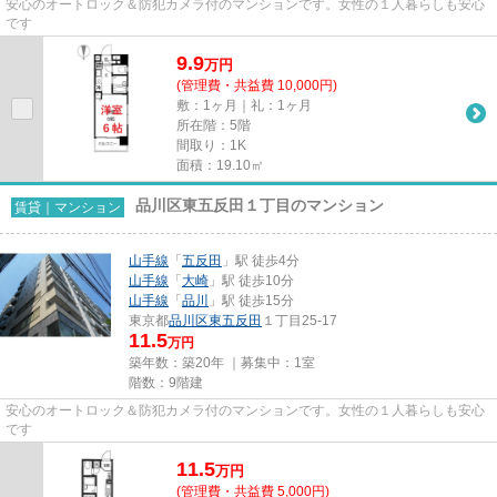
安心のオートロック＆防犯カメラ付のマンションです。女性の１人暮らしも安心
です
9.9
万
円
(管理費・共益費 10,000円)
敷：1ヶ月｜礼：1ヶ月
所在階：5階
間取り：1K
面積：19.10㎡
品川区東五反田１丁目のマンション
賃貸｜マンション
山手線
「
五反田
」駅 徒歩4分
山手線
「
大崎
」駅 徒歩10分
山手線
「
品川
」駅 徒歩15分
東京都
品川区
東五反田
１丁目25-17
11.5
万円
築年数：築20年 ｜募集中：
1室
階数：9階建
安心のオートロック＆防犯カメラ付のマンションです。女性の１人暮らしも安心
です
11.5
万
円
(管理費・共益費 5,000円)