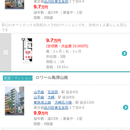
東京都
品川区
東五反田
２丁目4-4
9.7
万円
築年数：築23年 ｜募集中：
1室
階数：8階建
安心のオートロック＆防犯カメラ付のマンションです。女性の１人暮らしも安心
です
9.7
万
円
(管理費・共益費 10,000円)
敷：1ヶ月｜礼：1ヶ月
所在階：3階
間取り：1K
面積：19.10㎡
ロワール島津山南
賃貸｜マンション
山手線
「
五反田
」駅 徒歩4分
山手線
「
大崎
」駅 徒歩9分
東急池上線
「
大崎広小路
」駅 徒歩13分
東京都
品川区
東五反田
２丁目4-4
9.9
万円
築年数：築23年 ｜募集中：
1室
階数：8階建