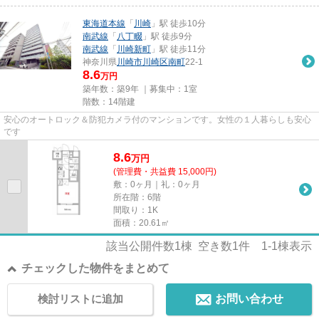
東海道本線
「
川崎
」駅 徒歩10分
南武線
「
八丁畷
」駅 徒歩9分
南武線
「
川崎新町
」駅 徒歩11分
神奈川県
川崎市川崎区
南町
22-1
8.6
万円
築年数：築9年 ｜募集中：
1室
階数：14階建
安心のオートロック＆防犯カメラ付のマンションです。女性の１人暮らしも安心
です
8.6
万
円
(管理費・共益費 15,000円)
敷：0ヶ月｜礼：0ヶ月
所在階：6階
間取り：1K
面積：20.61㎡
該当公開件数
1
棟 空き数
1
件
1-1
棟表示
チェックした物件をまとめて
検討リストに追加
お問い合わせ