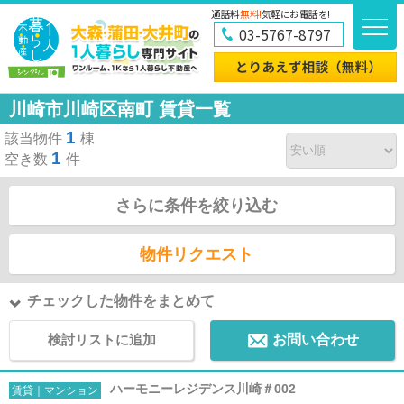
通話料
無料!
気軽にお電話を!
03-5767-8797
川崎市川崎区南町 賃貸一覧
1
該当物件
棟
1
空き数
件
さらに条件を絞り込む
物件リクエスト
チェックした物件をまとめて
検討リストに追加
お問い合わせ
ハーモニーレジデンス川崎＃002
賃貸｜マンション