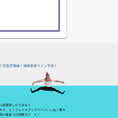
/
京急空港線
/
湘南新宿ライン宇須
/
ら部屋探しができる！
ＮＯ．１！フェイスブックページいいね！数Ｎ
員の墓参りの回数ＮＯ．１！