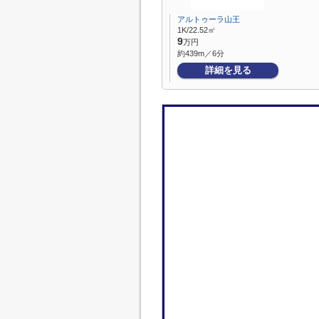
アルトゥーラ山王
1K/22.52㎡
9
万円
約439m／6分
詳細を見る