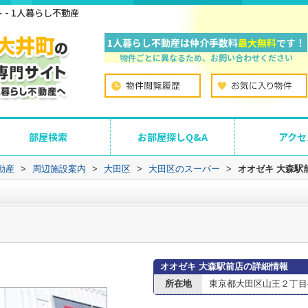
- 1人暮らし不動産
1人暮らし不動産は仲介手数料
最大無料
です！
物件ごとに異なるため、お問い合わせください
部屋検索
お部屋探しQ&A
アクセ
動産
>
周辺施設案内
>
大田区
>
大田区のスーパー
>
オオゼキ 大森駅
オオゼキ 大森駅前店の詳細情報
所在地
東京都大田区山王２丁目4