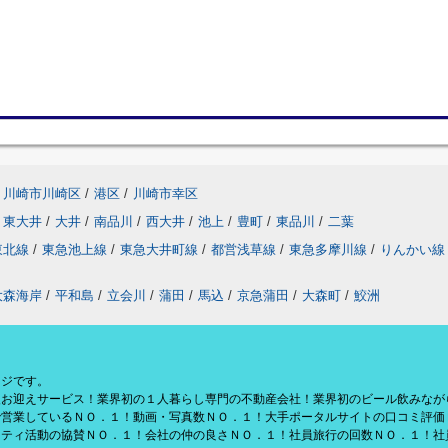
川崎市川崎区
/
港区
/
川崎市幸区
東大井
/
大井
/
南品川
/
西大井
/
池上
/
豊町
/
東品川
/
二葉
東北線
/
東急池上線
/
東急大井町線
/
都営浅草線
/
東急多摩川線
/
りんかい線
大森海岸
/
平和島
/
立会川
/
蒲田
/
馬込
/
京急蒲田
/
大森町
/
鮫洲
ージです。
援お迎えサービス！業界初の１人暮らし専門の不動産会社！業界初のビール飲みなが
で営業しているＮＯ．１！動画・写真数ＮＯ．１！大手ポータルサイトの口コミ評価
リティ活動の協賛ＮＯ．１！会社の仲の良さＮＯ．１！社員旅行の回数ＮＯ．１！社