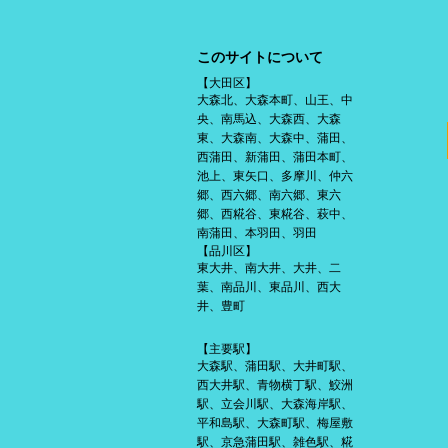
このサイトについて
【大田区】
大森北、大森本町、山王、中
央、南馬込、大森西、大森
東、大森南、大森中、蒲田、
西蒲田、新蒲田、蒲田本町、
池上、東矢口、多摩川、仲六
郷、西六郷、南六郷、東六
郷、西糀谷、東糀谷、萩中、
南蒲田、本羽田、羽田
【品川区】
東大井、南大井、大井、二
葉、南品川、東品川、西大
井、豊町
【主要駅】
大森駅、蒲田駅、大井町駅、
西大井駅、青物横丁駅、鮫洲
駅、立会川駅、大森海岸駅、
平和島駅、大森町駅、梅屋敷
駅、京急蒲田駅、雑色駅、糀