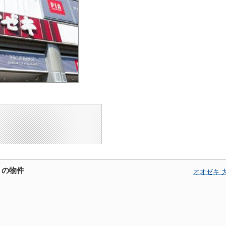
くの物件
オオゼキ 