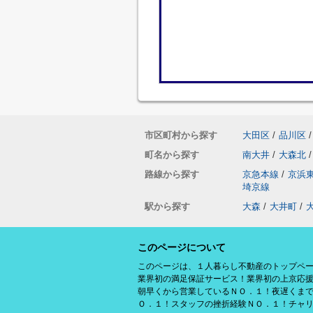
市区町村から探す
大田区
/
品川区
/
町名から探す
南大井
/
大森北
/
路線から探す
京急本線
/
京浜
埼京線
駅から探す
大森
/
大井町
/
このページについて
このページは、１人暮らし不動産のトップペ
業界初の満足保証サービス！業界初の上京応
朝早くから営業しているＮＯ．１！夜遅くま
Ｏ．１！スタッフの挫折経験ＮＯ．１！チャ