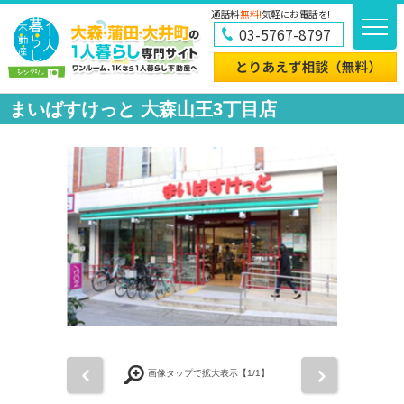
通話料
無料!
気軽にお電話を!
03-5767-8797
まいばすけっと 大森山王3丁目店
前
次
画像タップで拡大表示【
1
/1】