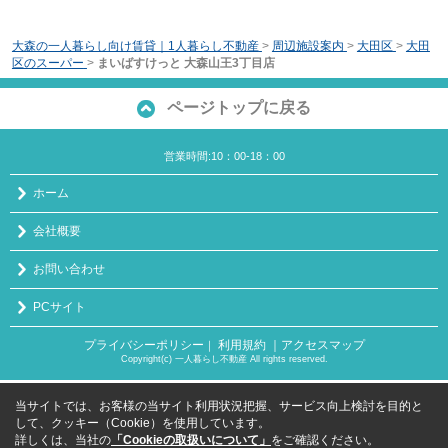
大森の一人暮らし向け賃貸｜1人暮らし不動産
>
周辺施設案内
>
大田区
>
大田
区のスーパー
>
まいばすけっと 大森山王3丁目店
ページトップに戻る
営業時間:10：00-18：00
ホーム
会社概要
お問い合わせ
PCサイト
プライバシーポリシー
利用規約
｜アクセスマップ
｜
Copyright(c) 一人暮らし不動産 All rights reserved.
当サイトでは、お客様の当サイト利用状況把握、サービス向上検討を目的と
して、クッキー（Cookie）を使用しています。
詳しくは、当社の
「Cookieの取扱いについて」
をご確認ください。