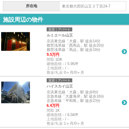
所在地
東京都大田区山王３丁目24-7
施設周辺の物件
賃貸｜アパート
ルミエール山王
京浜東北線「大森」駅 徒歩14分
都営浅草線「西馬込」駅 徒歩20分
都営浅草線「馬込」駅 徒歩19分
9.5万円
間取:
1DK
建物面積:
- / 5.95坪
土地面積:
- / -
敷金/礼金:
0ヶ月/0ヶ月
賃貸｜アパート
ハイスカイ山王
京浜東北線「大森」駅 徒歩8分
京急本線「大森海岸」駅 徒歩18分
京急本線「平和島」駅 徒歩23分
6.4万円
間取:
1K
建物面積:
- / 6.04坪
土地面積:
- / -
敷金/礼金:
1ヶ月/0ヶ月