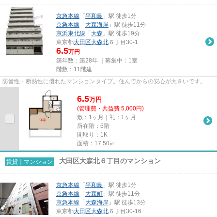
京急本線
「
平和島
」駅 徒歩1分
京急本線
「
大森海岸
」駅 徒歩11分
京浜東北線
「
大森
」駅 徒歩19分
東京都
大田区
大森北
６丁目30-1
6.5
万円
築年数：築28年 ｜募集中：
1室
階数：11階建
防音性・断熱性に優れたマンションタイプ。住んでからの安心が大きいです。
6.5
万
円
(管理費・共益費 5,000円)
敷：1ヶ月｜礼：1ヶ月
所在階：6階
間取り：1K
面積：17.50㎡
大田区大森北６丁目のマンション
賃貸｜マンション
京急本線
「
平和島
」駅 徒歩1分
京急本線
「
大森町
」駅 徒歩11分
京急本線
「
大森海岸
」駅 徒歩13分
東京都
大田区
大森北
６丁目30-16