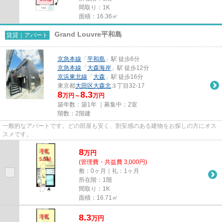
間取り：1K
面積：16.36㎡
Grand Louvre平和島
賃貸｜アパート
京急本線
「
平和島
」駅 徒歩6分
京急本線
「
大森海岸
」駅 徒歩12分
京浜東北線
「
大森
」駅 徒歩16分
東京都
大田区
大森北
３丁目32-17
8
8.3
万円～
万円
築年数：築1年 ｜募集中：
2室
階数：2階建
一般的なアパートです。どの部屋も安く、割安感のある建物をお探しの方にオス
スメです。
8
万
円
(管理費・共益費 3,000円)
敷：0ヶ月｜礼：1ヶ月
所在階：1階
間取り：1K
面積：16.71㎡
8.3
万
円