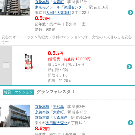
京急本線
「
大森町
」駅 徒歩12分
東京モノレール
「
流通センター
」駅 徒歩16分
東京都
大田区
大森本町
２丁目22-2
8.5
万円
築年数：築25年 ｜募集中：
1室
階数：9階建
安心のオートロック＆防犯カメラ付のマンションです。女性の１人暮らしも安心
です
8.5
万
円
(管理費・共益費 12,000円)
敷：1ヶ月｜礼：1ヶ月
所在階：9階
間取り：1K
面積：21.28㎡
グランフォレスタⅡ
賃貸｜マンション
京急本線
「
平和島
」駅 徒歩2分
京急本線
「
大森町
」駅 徒歩13分
京急本線
「
大森海岸
」駅 徒歩15分
東京都
大田区
大森北
６丁目14-1
8.6
万円
築年数：築21年 ｜募集中：
1室