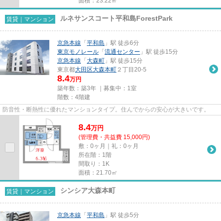
面積：23.22㎡
ルネサンスコート平和島ForestPark
賃貸｜マンション
京急本線
「
平和島
」駅 徒歩6分
東京モノレール
「
流通センター
」駅 徒歩15分
京急本線
「
大森町
」駅 徒歩15分
東京都
大田区
大森本町
２丁目20-5
8.4
万円
築年数：築3年 ｜募集中：
1室
階数：4階建
防音性・断熱性に優れたマンションタイプ。住んでからの安心が大きいです。
8.4
万
円
(管理費・共益費 15,000円)
敷：0ヶ月｜礼：0ヶ月
所在階：1階
間取り：1K
面積：21.70㎡
シンシア大森本町
賃貸｜マンション
京急本線
「
平和島
」駅 徒歩5分