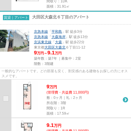
間取り：1DK
面積：31.91㎡
大田区大森北６丁目のアパート
賃貸｜アパート
京急本線
「
平和島
」駅 徒歩3分
京急本線
「
大森海岸
」駅 徒歩13分
京浜東北線
「
大森
」駅 徒歩22分
東京都
大田区
大森北
６丁目11-12
9
9.1
万円～
万円
築年数：築7年 ｜募集中：
2室
階数：3階建
一般的なアパートです。どの部屋も安く、割安感のある建物をお探しの方にオス
スメです。
9
万
円
(管理費・共益費 11,000円)
敷：0ヶ月｜礼：2ヶ月
所在階：3階
間取り：1R
面積：17.59㎡
9.1
万
円