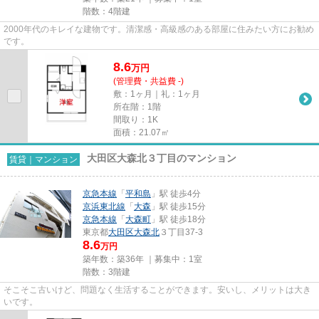
階数：4階建
2000年代のキレイな建物です。清潔感・高級感のある部屋に住みたい方にお勧め
です。
8.6
万
円
(管理費・共益費 -)
敷：1ヶ月｜礼：1ヶ月
所在階：1階
間取り：1K
面積：21.07㎡
大田区大森北３丁目のマンション
賃貸｜マンション
京急本線
「
平和島
」駅 徒歩4分
京浜東北線
「
大森
」駅 徒歩15分
京急本線
「
大森町
」駅 徒歩18分
東京都
大田区
大森北
３丁目37-3
8.6
万円
築年数：築36年 ｜募集中：
1室
階数：3階建
そこそこ古いけど、問題なく生活することができます。安いし、メリットは大き
いです。