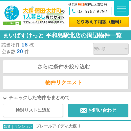
通話料
無料!
気軽にお電話を!
03-5767-8797
まいばすけっと 平和島駅北店の周辺物件一覧
16
該当物件
棟
20
空き数
件
さらに条件を絞り込む
物件リクエスト
チェックした物件をまとめて
検討リストに追加
お問い合わせ
プレールアイディ大森Ⅱ
賃貸｜マンション