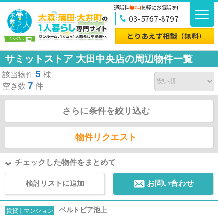
通話料
無料!
気軽にお電話を!
03-5767-8797
サミットストア 大田中央店の周辺物件一覧
5
該当物件
棟
7
空き数
件
さらに条件を絞り込む
物件リクエスト
チェックした物件をまとめて
検討リストに追加
お問い合わせ
ベルトピア池上
賃貸｜マンション