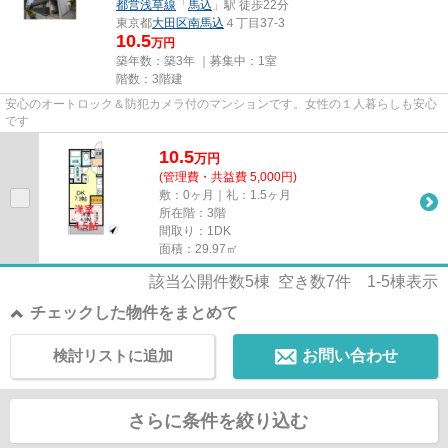
都営浅草線
「
馬込
」駅 徒歩22分
東京都
大田区
南馬込
４丁目37-3
10.5
万円
築年数：築3年 ｜募集中：
1室
階数：3階建
安心のオートロック＆防犯カメラ付のマンションです。女性の１人暮らしも安心
です
10.5
万
円
(管理費・共益費 5,000円)
敷：0ヶ月｜礼：1.5ヶ月
所在階：3階
間取り：1DK
面積：29.97㎡
該当公開件数
5
棟 空き数
7
件
1-5
棟表示
チェックした物件をまとめて
検討リストに追加
お問い合わせ
さらに条件を絞り込む