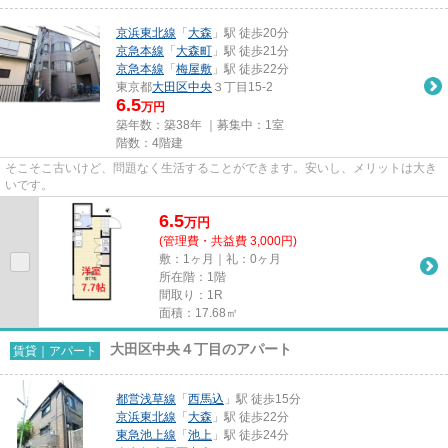
京浜東北線
「
大森
」駅 徒歩20分
京急本線
「
大森町
」駅 徒歩21分
京急本線
「
梅屋敷
」駅 徒歩22分
東京都
大田区
中央
３丁目15-2
6.5
万円
築年数：築38年 ｜募集中：
1室
階数：4階建
そこそこ古いけど、問題なく生活することができます。安いし、メリットは大き
いです。
6.5
万
円
(管理費・共益費 3,000円)
敷：1ヶ月｜礼：0ヶ月
所在階：1階
間取り：1R
面積：17.68㎡
大田区中央４丁目のアパート
賃貸｜アパート
都営浅草線
「
西馬込
」駅 徒歩15分
京浜東北線
「
大森
」駅 徒歩22分
東急池上線
「
池上
」駅 徒歩24分