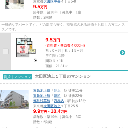
東京都
大田区
中央
４丁目5-8
9.5
万円
築年数：築18年 ｜募集中：
1室
階数：2階建
一般的なアパートです。どの部屋も安く、割安感のある建物をお探しの方にオス
スメです。
9.5
万
円
(管理費・共益費 4,000円)
敷：0ヶ月｜礼：1.5ヶ月
所在階：1階
間取り：1K
面積：21.81㎡
大田区池上１丁目のマンション
賃貸｜マンション
東急池上線
「
池上
」駅 徒歩11分
東急池上線
「
蓮沼
」駅 徒歩22分
都営浅草線
「
西馬込
」駅 徒歩18分
東京都
大田区
池上
１丁目25-5
9.9
10.4
万円～
万円
築年数：築19年 ｜募集中：
3室
階数：5階建