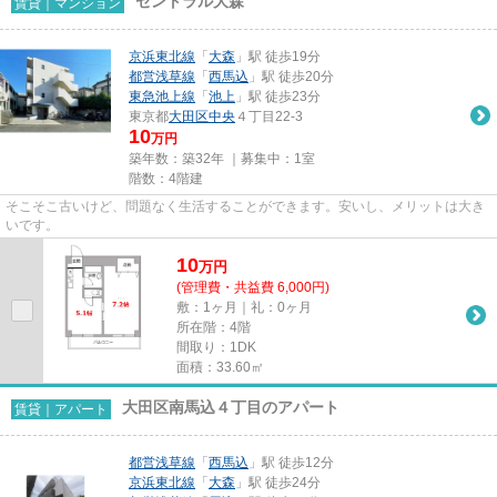
セントラル大森
賃貸｜マンション
京浜東北線
「
大森
」駅 徒歩19分
都営浅草線
「
西馬込
」駅 徒歩20分
東急池上線
「
池上
」駅 徒歩23分
東京都
大田区
中央
４丁目22-3
10
万円
築年数：築32年 ｜募集中：
1室
階数：4階建
そこそこ古いけど、問題なく生活することができます。安いし、メリットは大き
いです。
10
万
円
(管理費・共益費 6,000円)
敷：1ヶ月｜礼：0ヶ月
所在階：4階
間取り：1DK
面積：33.60㎡
大田区南馬込４丁目のアパート
賃貸｜アパート
都営浅草線
「
西馬込
」駅 徒歩12分
京浜東北線
「
大森
」駅 徒歩24分