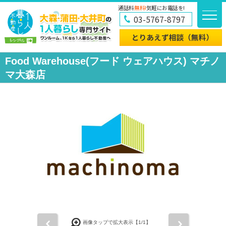
通話料
無料!
気軽にお電話を!
03-5767-8797
Food Warehouse(フード ウェアハウス) マチノ
マ大森店
前
次
画像タップで拡大表示【
1
/1】