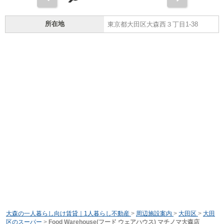
所在地
東京都大田区大森西３丁目1-38
大森の一人暮らし向け賃貸｜1人暮らし不動産
>
周辺施設案内
>
大田区
>
大田
区のスーパー
>
Food Warehouse(フード ウェアハウス) マチノマ大森店