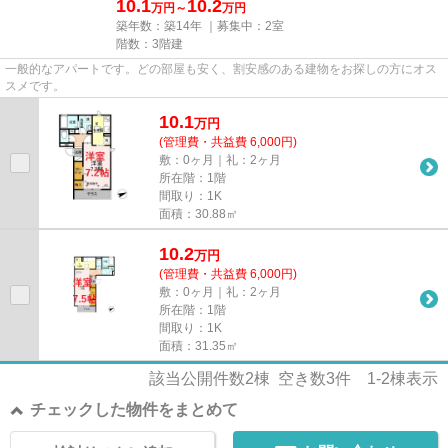
10.1
10.2
万円～
万円
築年数：築14年 ｜募集中：
2室
階数：3階建
一般的なアパートです。どの部屋も安く、割安感のある建物をお探しの方にオス
スメです。
10.1
万
円
(管理費・共益費 6,000円)
敷：0ヶ月｜礼：2ヶ月
所在階：1階
間取り：1K
面積：30.88㎡
10.2
万
円
(管理費・共益費 6,000円)
敷：0ヶ月｜礼：2ヶ月
所在階：1階
間取り：1K
面積：31.35㎡
該当公開件数
2
棟 空き数
3
件
1-2
棟表示
チェックした物件をまとめて