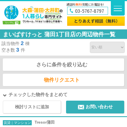
通話料
無料!
気軽にお電話を!
03-5767-8797
まいばすけっと 蒲田1丁目店の周辺物件一覧
2
該当物件
棟
3
空き数
件
さらに条件を絞り込む
物件リクエスト
チェックした物件をまとめて
検討リストに追加
お問い合わせ
Tresor蒲田
賃貸｜マンション