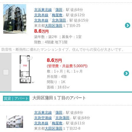
京浜東北線
「
蒲田
」駅 徒歩8分
京急本線
「
梅屋敷
」駅 徒歩12分
京急本線
「
京急蒲田
」駅 徒歩15分
東京都
大田区
蒲田
１丁目6-25
8.6
万円
築年数：築2年 ｜募集中：
1室
階数：4階建 地下1階
防音性・断熱性に優れたマンションタイプ。住んでからの安心が大きいです。
8.6
万
円
(管理費・共益費 5,000円)
敷：1ヶ月｜礼：1ヶ月
所在階：4階
間取り：1K
面積：18.63㎡
大田区蒲田１丁目のアパート
賃貸｜アパート
京浜東北線
「
蒲田
」駅 徒歩8分
京急空港線
「
京急蒲田
」駅 徒歩8分
京急本線
「
梅屋敷
」駅 徒歩11分
東京都
大田区
蒲田
１丁目22-8