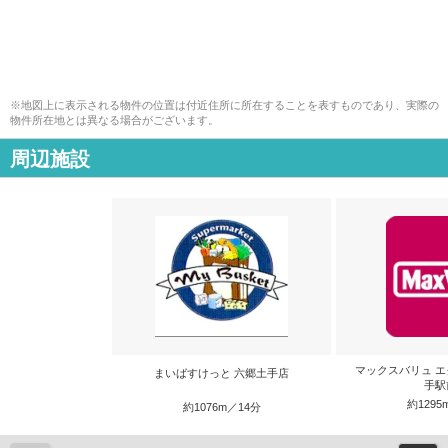
※地図上に表示される物件の位置は付近住所に所在することを表すものであり、実際の
物件所在地とは異なる場合がございます。
周辺施設
マックスバリュ エ
まいばすけっと 六郷土手店
手駅
約1295
約1076m／14分