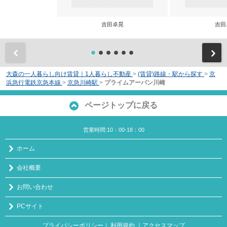
吉田卓晃
吉田
前
大森の一人暮らし向け賃貸｜1人暮らし不動産
>
(賃貸)路線・駅から探す
>
京
浜急行電鉄京急本線
>
京急川崎駅
>
プライムアーバン川崎
ページトップに戻る
営業時間:10：00-18：00
ホーム
会社概要
お問い合わせ
PCサイト
プライバシーポリシー
利用規約
｜アクセスマップ
｜