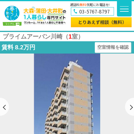
通話料
無料!
気軽にお電話を!
03-5767-8797
プライムアーバン川崎（
1
室）
賃料
8.2万円
空室情報を確認