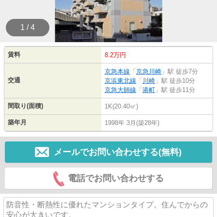
1 / 4
賃料
8.2万円
京急本線
「
京急川崎
」駅 徒歩7分
交通
京浜東北線
「
川崎
」駅 徒歩10分
京急大師線
「
港町
」駅 徒歩11分
間取り(面積)
1K(20.40㎡)
築年月
1998年 3月(築28年)
メールでお問い合わせする(無料)
電話でお問い合わせする
防音性・断熱性に優れたマンションタイプ。住んでからの
安心が大きいです。