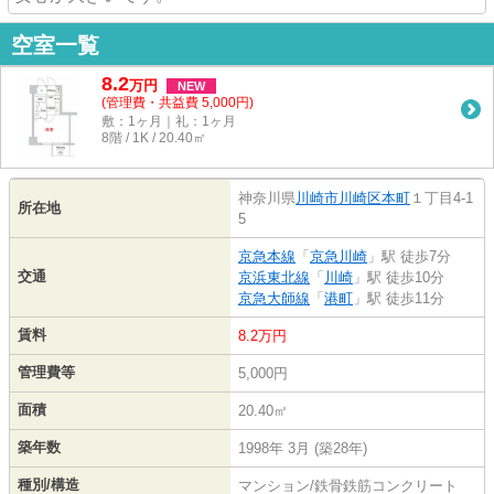
空室一覧
8.2
万
円
NEW
(管理費・共益費 5,000円)
敷：1ヶ月｜礼：1ヶ月
8階 / 1K / 20.40㎡
神奈川県
川崎市川崎区
本町
１丁目4-1
所在地
5
京急本線
「
京急川崎
」駅 徒歩7分
交通
京浜東北線
「
川崎
」駅 徒歩10分
京急大師線
「
港町
」駅 徒歩11分
賃料
8.2万円
管理費等
5,000円
面積
20.40㎡
築年数
1998年 3月 (築28年)
種別/構造
マンション/鉄骨鉄筋コンクリート