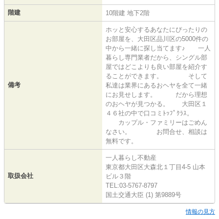
階建
10階建 地下2階
ホッと安心するあなたにぴったりの
お部屋を、大田区品川区の5000件の
中から一緒に探し当てます♪ 一人
暮らし専門業者だから、シングル部
屋ではどこよりも良い部屋を紹介す
ることができます。 そして
備考
私達は業界にあるおヘヤを全て一緒
にお見せします。 だから理想
のおヘヤが見つかる。 大田区１
４６社の中で口コミﾄｯﾌﾟｸﾗｽ。
カップル・ファミリーはごめん
なさい。 お問合せ、相談は
無料です。
一人暮らし不動産
東京都大田区大森北１丁目4-5 山本
取扱会社
ビル３階
TEL:03-5767-8797
国土交通大臣 (1) 第9889号
情報の見方