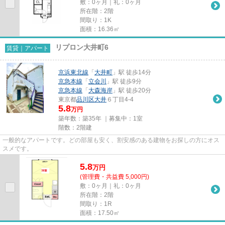
敷：0ヶ月｜礼：0ヶ月
所在階：2階
間取り：1K
面積：16.36㎡
リプロン大井町6
賃貸｜アパート
京浜東北線
「
大井町
」駅 徒歩14分
京急本線
「
立会川
」駅 徒歩9分
京急本線
「
大森海岸
」駅 徒歩20分
東京都
品川区
大井
６丁目4-4
5.8
万円
築年数：築35年 ｜募集中：
1室
階数：2階建
一般的なアパートです。どの部屋も安く、割安感のある建物をお探しの方にオス
スメです。
5.8
万
円
(管理費・共益費 5,000円)
敷：0ヶ月｜礼：0ヶ月
所在階：2階
間取り：1R
面積：17.50㎡