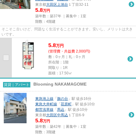
東京都
大田区
上池台
１丁目32-11
5.8
万円
築年数：築37年 ｜募集中：
1室
階数：4階建
そこそこ古いけど、問題なく生活することができます。安いし、メリットは大き
いです。
5.8
万
円
(管理費・共益費 2,000円)
敷：0ヶ月｜礼：0ヶ月
所在階：1階
間取り：1R
面積：17.50㎡
Blooming NAKAMAGOME
賃貸｜アパート
東急池上線
「
旗の台
」駅 徒歩16分
東急大井町線
「
荏原町
」駅 徒歩10分
都営浅草線
「
馬込
」駅 徒歩10分
東京都
大田区
中馬込
１丁目6-9
5.8
万円
築年数：築42年 ｜募集中：
1室
階数：3階建