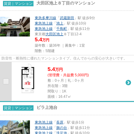
大田区池上８丁目のマンション
賃貸｜マンション
東急多摩川線
「
武蔵新田
」駅 徒歩9分
東急池上線
「
池上
」駅 徒歩10分
東急池上線
「
千鳥町
」駅 徒歩11分
東京都
大田区
池上
８丁目12-4
5.4
万円
築年数：築36年 ｜募集中：
1室
階数：5階建
防音性・断熱性に優れたマンションタイプ。住んでからの安心が大きいです。
5.4
万
円
(管理費・共益費 5,000円)
敷：0ヶ月｜礼：0ヶ月
所在階：3階
間取り：1K
面積：16.47㎡
ビラ上池台
賃貸｜マンション
東急池上線
「
長原
」駅 徒歩1分
東急池上線
「
旗の台
」駅 徒歩11分
東急池上線
「
洗足池
」駅 徒歩10分