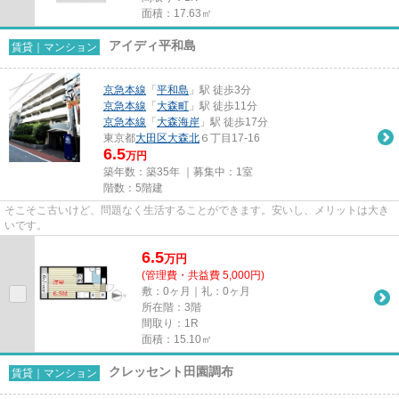
面積：17.63㎡
アイディ平和島
賃貸｜マンション
京急本線
「
平和島
」駅 徒歩3分
京急本線
「
大森町
」駅 徒歩11分
京急本線
「
大森海岸
」駅 徒歩17分
東京都
大田区
大森北
６丁目17-16
6.5
万円
築年数：築35年 ｜募集中：
1室
階数：5階建
そこそこ古いけど、問題なく生活することができます。安いし、メリットは大き
いです。
6.5
万
円
(管理費・共益費 5,000円)
敷：0ヶ月｜礼：0ヶ月
所在階：3階
間取り：1R
面積：15.10㎡
クレッセント田園調布
賃貸｜マンション