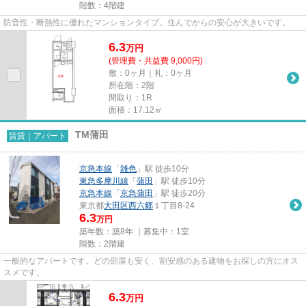
階数：4階建
防音性・断熱性に優れたマンションタイプ。住んでからの安心が大きいです。
6.3
万
円
(管理費・共益費 9,000円)
敷：0ヶ月｜礼：0ヶ月
所在階：2階
間取り：1R
面積：17.12㎡
TM蒲田
賃貸｜アパート
京急本線
「
雑色
」駅 徒歩10分
東急多摩川線
「
蒲田
」駅 徒歩10分
京急本線
「
京急蒲田
」駅 徒歩20分
東京都
大田区
西六郷
１丁目8-24
6.3
万円
築年数：築8年 ｜募集中：
1室
階数：2階建
一般的なアパートです。どの部屋も安く、割安感のある建物をお探しの方にオス
スメです。
6.3
万
円