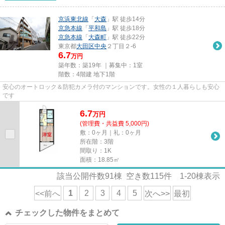
京浜東北線
「
大森
」駅 徒歩14分
京急本線
「
平和島
」駅 徒歩18分
京急本線
「
大森町
」駅 徒歩22分
東京都
大田区
中央
２丁目２-6
6.7
万円
築年数：築19年 ｜募集中：
1室
階数：4階建 地下1階
安心のオートロック＆防犯カメラ付のマンションです。女性の１人暮らしも安心
です
6.7
万
円
(管理費・共益費 5,000円)
敷：0ヶ月｜礼：0ヶ月
所在階：3階
間取り：1K
面積：18.85㎡
該当公開件数
91
棟 空き数
115
件
1-20
棟表示
1
2
3
4
5
<<前へ
次へ>>
最初
チェックした物件をまとめて