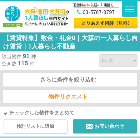
通話料
無料!
気軽にお電話を!
03-5767-8797
【賃貸特集】敷金・礼金0｜大森の一人暮らし向
け賃貸｜1人暮らし不動産
91
該当物件
棟
115
空き数
件
さらに条件を絞り込む
物件リクエスト
チェックした物件をまとめて
検討リストに追加
お問い合わせ