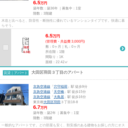
6.5
万円
築年数：築36年 ｜募集中：
1室
階数：3階建
木造と比べると、防音性・断熱性に優れているマンションタイプです。快適に暮
らそう。
6.5
万
円
(管理費・共益費 3,000円)
敷：0ヶ月｜礼：0ヶ月
所在階：1階
間取り：1K
面積：22.42㎡
大田区羽田３丁目のアパート
賃貸｜アパート
京急空港線
「
穴守稲荷
」駅 徒歩9分
京急空港線
「
天空橋
」駅 徒歩15分
京急空港線
「
大鳥居
」駅 徒歩16分
東京都
大田区
羽田
３丁目18-8
6.7
万円
築年数：築2年 ｜募集中：
1室
階数：3階建
一般的なアパートです。どの部屋も安く、割安感のある建物をお探しの方にオス