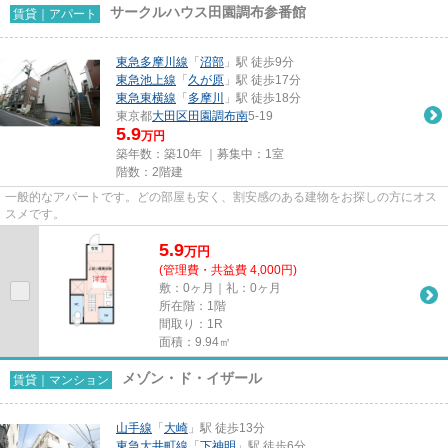
サークルハウス田園調布参番館
賃貸｜アパート
東急多摩川線
「
沼部
」駅 徒歩9分
東急池上線
「
久が原
」駅 徒歩17分
東急東横線
「
多摩川
」駅 徒歩18分
東京都
大田区
田園調布南
5-19
5.9
万円
築年数：築10年 ｜募集中：
1室
階数：2階建
一般的なアパートです。どの部屋も安く、割安感のある建物をお探しの方にオス
スメです。
5.9
万
円
(管理費・共益費 4,000円)
敷：0ヶ月｜礼：0ヶ月
所在階：1階
間取り：1R
面積：9.94㎡
メゾン・ド・イザール
賃貸｜マンション
山手線
「
大崎
」駅 徒歩13分
東急大井町線
「
下神明
」駅 徒歩6分