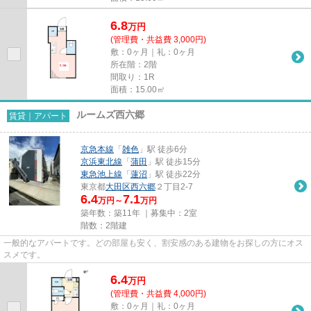
6.8
万
円
(管理費・共益費 3,000円)
敷：0ヶ月｜礼：0ヶ月
所在階：2階
間取り：1R
面積：15.00㎡
ルームズ西六郷
賃貸｜アパート
京急本線
「
雑色
」駅 徒歩6分
京浜東北線
「
蒲田
」駅 徒歩15分
東急池上線
「
蓮沼
」駅 徒歩22分
東京都
大田区
西六郷
２丁目2-7
6.4
7.1
万円～
万円
築年数：築11年 ｜募集中：
2室
階数：2階建
一般的なアパートです。どの部屋も安く、割安感のある建物をお探しの方にオス
スメです。
6.4
万
円
(管理費・共益費 4,000円)
敷：0ヶ月｜礼：0ヶ月