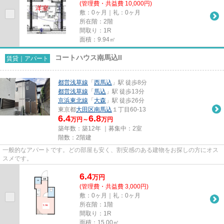
(管理費・共益費 10,000円)
敷：0ヶ月｜礼：0ヶ月
所在階：2階
間取り：1R
面積：9.94㎡
コートハウス南馬込II
賃貸｜アパート
都営浅草線
「
西馬込
」駅 徒歩8分
都営浅草線
「
馬込
」駅 徒歩13分
京浜東北線
「
大森
」駅 徒歩26分
東京都
大田区
南馬込
１丁目60-13
6.4
6.8
万円～
万円
築年数：築12年 ｜募集中：
2室
階数：2階建
一般的なアパートです。どの部屋も安く、割安感のある建物をお探しの方にオス
スメです。
6.4
万
円
(管理費・共益費 3,000円)
敷：0ヶ月｜礼：0ヶ月
所在階：1階
間取り：1R
面積：15.00㎡