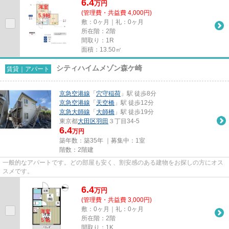
6.4
万
円
(管理費・共益費 4,000円)
敷：0ヶ月｜礼：0ヶ月
所在階：2階
間取り：1R
面積：13.50㎡
シティハイムメゾン森ケ崎
賃貸｜アパート
京急空港線
「
穴守稲荷
」駅 徒歩8分
京急空港線
「
天空橋
」駅 徒歩12分
京急大師線
「
大師橋
」駅 徒歩19分
東京都
大田区
羽田
３丁目34-5
6.4
万円
築年数：築35年 ｜募集中：
1室
階数：2階建
一般的なアパートです。どの部屋も安く、割安感のある建物をお探しの方にオス
スメです。
6.4
万
円
(管理費・共益費 3,000円)
敷：0ヶ月｜礼：0ヶ月
所在階：2階
間取り：1K