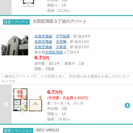
所在階：2階
間取り：1R
面積：22.20㎡
大田区羽田３丁目のアパート
賃貸｜アパート
京急空港線
「
穴守稲荷
」駅 徒歩6分
京急空港線
「
天空橋
」駅 徒歩14分
京急空港線
「
大鳥居
」駅 徒歩13分
東京都
大田区
羽田
３丁目3-4
6.7
万円
築年数：築11年 ｜募集中：
1室
階数：2階建
一般的なアパートです。どの部屋も安く、割安感のある建物をお探しの方にオス
スメです。
6.7
万
円
(管理費・共益費 4,000円)
敷：0ヶ月｜礼：0ヶ月
所在階：2階
間取り：1K
面積：16.80㎡
REV VIRGO
賃貸｜マンション