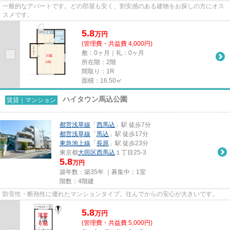
一般的なアパートです。どの部屋も安く、割安感のある建物をお探しの方にオス
スメです。
5.8
万
円
(管理費・共益費 4,000円)
敷：0ヶ月｜礼：0ヶ月
所在階：2階
間取り：1R
面積：16.50㎡
ハイタウン馬込公園
賃貸｜マンション
都営浅草線
「
西馬込
」駅 徒歩7分
都営浅草線
「
馬込
」駅 徒歩17分
東急池上線
「
長原
」駅 徒歩23分
東京都
大田区
西馬込
１丁目25-3
5.8
万円
築年数：築35年 ｜募集中：
1室
階数：4階建
防音性・断熱性に優れたマンションタイプ。住んでからの安心が大きいです。
5.8
万
円
(管理費・共益費 5,000円)