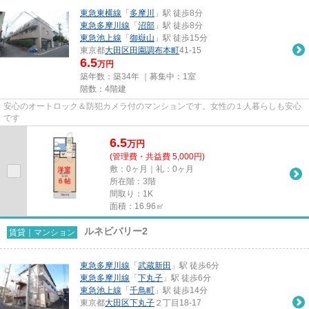
東急東横線
「
多摩川
」駅 徒歩8分
東急多摩川線
「
沼部
」駅 徒歩8分
東急池上線
「
御嶽山
」駅 徒歩15分
東京都
大田区
田園調布本町
41-15
6.5
万円
築年数：築34年 ｜募集中：
1室
階数：4階建
安心のオートロック＆防犯カメラ付のマンションです。女性の１人暮らしも安心
です
6.5
万
円
(管理費・共益費 5,000円)
敷：0ヶ月｜礼：0ヶ月
所在階：3階
間取り：1K
面積：16.96㎡
ルネビバリー2
賃貸｜マンション
東急多摩川線
「
武蔵新田
」駅 徒歩6分
東急多摩川線
「
下丸子
」駅 徒歩6分
東急池上線
「
千鳥町
」駅 徒歩14分
東京都
大田区
下丸子
２丁目18-17