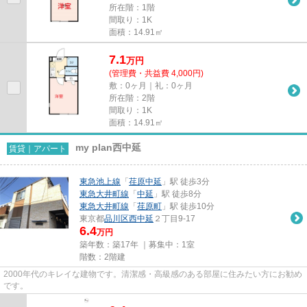
所在階：1階
間取り：1K
面積：14.91㎡
7.1
万
円
(管理費・共益費 4,000円)
敷：0ヶ月｜礼：0ヶ月
所在階：2階
間取り：1K
面積：14.91㎡
my plan西中延
賃貸｜アパート
東急池上線
「
荏原中延
」駅 徒歩3分
東急大井町線
「
中延
」駅 徒歩8分
東急大井町線
「
荏原町
」駅 徒歩10分
東京都
品川区
西中延
２丁目9-17
6.4
万円
築年数：築17年 ｜募集中：
1室
階数：2階建
2000年代のキレイな建物です。清潔感・高級感のある部屋に住みたい方にお勧め
です。