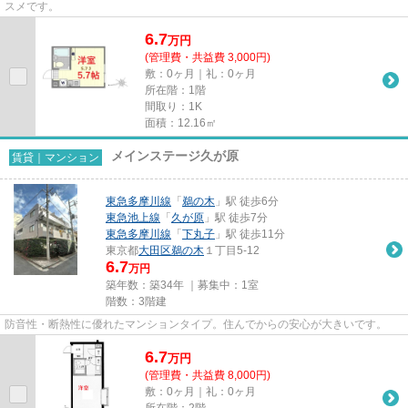
スメです。
6.7
万
円
(管理費・共益費 3,000円)
敷：0ヶ月｜礼：0ヶ月
所在階：1階
間取り：1K
面積：12.16㎡
メインステージ久が原
賃貸｜マンション
東急多摩川線
「
鵜の木
」駅 徒歩6分
東急池上線
「
久が原
」駅 徒歩7分
東急多摩川線
「
下丸子
」駅 徒歩11分
東京都
大田区
鵜の木
１丁目5-12
6.7
万円
築年数：築34年 ｜募集中：
1室
階数：3階建
防音性・断熱性に優れたマンションタイプ。住んでからの安心が大きいです。
6.7
万
円
(管理費・共益費 8,000円)
敷：0ヶ月｜礼：0ヶ月