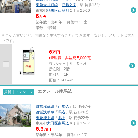
東急大井町線
「
戸越公園
」駅 徒歩13分
東京都
品川区
西品川
２丁目21-10
6
万円
築年数：築40年 ｜募集中：
1室
階数：4階建
そこそこ古いけど、問題なく生活することができます。安いし、メリットは大き
いです。
6
万
円
(管理費・共益費 5,000円)
敷：0ヶ月｜礼：0ヶ月
所在階：2階
間取り：1R
面積：14.04㎡
エクレール南馬込
賃貸｜マンション
都営浅草線
「
西馬込
」駅 徒歩7分
都営浅草線
「
馬込
」駅 徒歩20分
東急池上線
「
池上
」駅 徒歩22分
東京都
大田区
南馬込
６丁目27-17
6.3
万円
築年数：築34年 ｜募集中：
1室