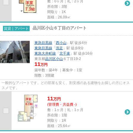
敷：0ヶ月｜礼：2ヶ月
所在階：3階
間取り：1K
面積：26.09㎡
品川区小山６丁目のアパート
賃貸｜アパート
東急目黒線
「
西小山
」駅 徒歩4分
東急目黒線
「
洗足
」駅 徒歩9分
東急大井町線
「
北千束
」駅 徒歩16分
東京都
品川区
小山
６丁目19-2
11
万円
築年数：築4年 ｜募集中：
1室
階数：3階建
一般的なアパートです。どの部屋も安く、割安感のある建物をお探しの方にオス
スメです。
11
万
円
(管理費・共益費 -)
敷：1ヶ月｜礼：1ヶ月
所在階：1階
間取り：1R
面積：25.64㎡