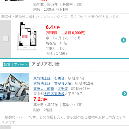
築年数：築39年 ｜募集中：
1室
階数：10階建 地下1階
防音性・断熱性に優れたマンションタイプ。住んでからの安心が大きいです。
6.4
万
円
(管理費・共益費 6,000円)
敷：1ヶ月｜礼：1ヶ月
所在階：10階
間取り：1K
面積：17.56㎡
アゼリア石川台
賃貸｜アパート
東急池上線
「
石川台
」駅 徒歩7分
東急池上線
「
雪が谷大塚
」駅 徒歩12分
東急大井町線
「
北千束
」駅 徒歩23分
東京都
大田区
東雪谷
３丁目19-7
7.2
万円
築年数：築27年 ｜募集中：
1室
階数：2階建
一般的なアパートです。どの部屋も安く、割安感のある建物をお探しの方にオス
スメです。