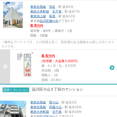
東急目黒線
「
洗足
」駅 徒歩5分
東急大井町線
「
北千束
」駅 徒歩7分
東急池上線
「
長原
」駅 徒歩12分
東京都
品川区
旗の台
６丁目1-17
8.5
万円
築年数：築8年 ｜募集中：
1室
階数：2階建
一般的なアパートです。どの部屋も安く、割安感のある建物をお探しの方にオス
スメです。
8.5
万
円
(管理費・共益費 6,000円)
敷：0ヶ月｜礼：8.5万円
所在階：1階
間取り：1K
面積：20.49㎡
品川区小山５丁目のマンション
賃貸｜マンション
東急目黒線
「
西小山
」駅 徒歩2分
東急目黒線
「
武蔵小山
」駅 徒歩10分
東急大井町線
「
北千束
」駅 徒歩18分
東京都
品川区
小山
５丁目22-12