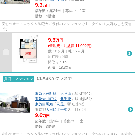
9.3
万円
築年数：築24年 ｜募集中：
1室
階数：4階建
安心のオートロック＆防犯カメラ付のマンションです。女性の１人暮らしも安心
です
9.3
万
円
(管理費・共益費 11,000円)
敷：0ヶ月｜礼：2ヶ月
所在階：2階
間取り：1K
面積：18.33㎡
CLASKA クラスカ
賃貸｜マンション
東急大井町線
「
大岡山
」駅 徒歩4分
東急大井町線
「
北千束
」駅 徒歩5分
東急目黒線
「
洗足
」駅 徒歩9分
東京都
大田区
北千束
３丁目7-24
9.6
万円
築年数：築9年 ｜募集中：
1室
階数：3階建
安心のオートロック＆防犯カメラ付のマンションです。女性の１人暮らしも安心