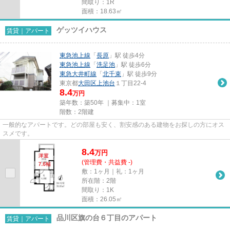
間取り：1R
面積：18.63㎡
ゲッツイハウス
賃貸｜アパート
東急池上線
「
長原
」駅 徒歩4分
東急池上線
「
洗足池
」駅 徒歩6分
東急大井町線
「
北千束
」駅 徒歩9分
東京都
大田区
上池台
１丁目22-4
8.4
万円
築年数：築50年 ｜募集中：
1室
階数：2階建
一般的なアパートです。どの部屋も安く、割安感のある建物をお探しの方にオス
スメです。
8.4
万
円
(管理費・共益費 -)
敷：1ヶ月｜礼：1ヶ月
所在階：2階
間取り：1K
面積：26.05㎡
品川区旗の台６丁目のアパート
賃貸｜アパート