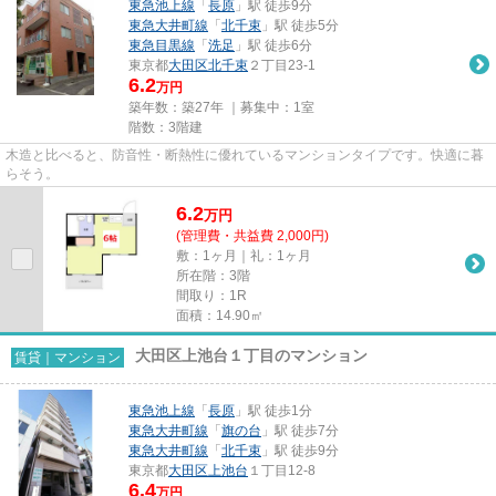
東急池上線
「
長原
」駅 徒歩9分
東急大井町線
「
北千束
」駅 徒歩5分
東急目黒線
「
洗足
」駅 徒歩6分
東京都
大田区
北千束
２丁目23-1
6.2
万円
築年数：築27年 ｜募集中：
1室
階数：3階建
木造と比べると、防音性・断熱性に優れているマンションタイプです。快適に暮
らそう。
6.2
万
円
(管理費・共益費 2,000円)
敷：1ヶ月｜礼：1ヶ月
所在階：3階
間取り：1R
面積：14.90㎡
大田区上池台１丁目のマンション
賃貸｜マンション
東急池上線
「
長原
」駅 徒歩1分
東急大井町線
「
旗の台
」駅 徒歩7分
東急大井町線
「
北千束
」駅 徒歩9分
東京都
大田区
上池台
１丁目12-8
6.4
万円