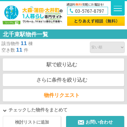
通話料
無料!
気軽にお電話を!
03-5767-8797
北千束駅物件一覧
11
該当物件
棟
11
空き数
件
駅で絞り込む
さらに条件を絞り込む
物件リクエスト
チェックした物件をまとめて
検討リストに追加
お問い合わせ