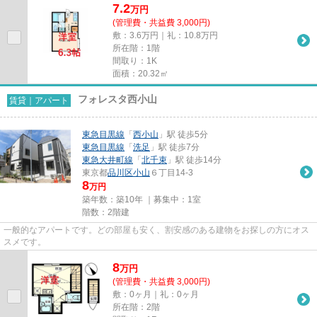
7.2
万
円
(管理費・共益費 3,000円)
敷：3.6万円｜礼：10.8万円
所在階：1階
間取り：1K
面積：20.32㎡
フォレスタ西小山
賃貸｜アパート
東急目黒線
「
西小山
」駅 徒歩5分
東急目黒線
「
洗足
」駅 徒歩7分
東急大井町線
「
北千束
」駅 徒歩14分
東京都
品川区
小山
６丁目14-3
8
万円
築年数：築10年 ｜募集中：
1室
階数：2階建
一般的なアパートです。どの部屋も安く、割安感のある建物をお探しの方にオス
スメです。
8
万
円
(管理費・共益費 3,000円)
敷：0ヶ月｜礼：0ヶ月
所在階：2階