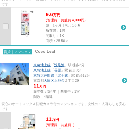
です
9.6
万
円
(管理費・共益費 4,000円)
敷：1ヶ月｜礼：1ヶ月
所在階：1階
間取り：1K
面積：25.50㎡
Coco Leaf
賃貸｜マンション
東急池上線
「
洗足池
」駅 徒歩2分
東急池上線
「
長原
」駅 徒歩8分
東急大井町線
「
北千束
」駅 徒歩12分
東京都
大田区
上池台
２丁目29
11
万円
築年数：築4年 ｜募集中：
1室
階数：4階建
安心のオートロック＆防犯カメラ付のマンションです。女性の１人暮らしも安心
です
11
万
円
(管理費・共益費 -)