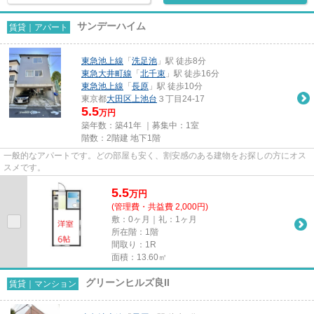
サンデーハイム
賃貸｜アパート
東急池上線
「
洗足池
」駅 徒歩8分
東急大井町線
「
北千束
」駅 徒歩16分
東急池上線
「
長原
」駅 徒歩10分
東京都
大田区
上池台
３丁目24-17
5.5
万円
築年数：築41年 ｜募集中：
1室
階数：2階建 地下1階
一般的なアパートです。どの部屋も安く、割安感のある建物をお探しの方にオス
スメです。
5.5
万
円
(管理費・共益費 2,000円)
敷：0ヶ月｜礼：1ヶ月
所在階：1階
間取り：1R
面積：13.60㎡
グリーンヒルズ良II
賃貸｜マンション