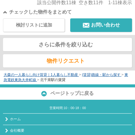
該当公開件数
11
棟 空き数
11
件
1-11
棟表示
チェックした物件をまとめて
検討リストに追加
お問い合わせ
さらに条件を絞り込む
物件リクエスト
大森の一人暮らし向け賃貸｜1人暮らし不動産
>
(賃貸)路線・駅から探す
>
東
急電鉄東急大井町線
>
北千束駅の賃貸
ページトップに戻る
営業時間:10：00-18：00
ホーム
会社概要