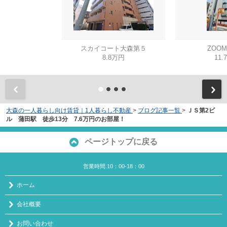
スカイコート大森第５
ZOO
8.8万円
11.
大森の一人暮らし向け賃貸｜1人暮らし不動産
>
ブログ記事一覧
>
ＪＳ第2ビ
ル 蒲田駅 徒歩13分 7.6万円のお部屋！
ページトップに戻る
営業時間:10：00-18：00
ホーム
会社概要
お問い合わせ