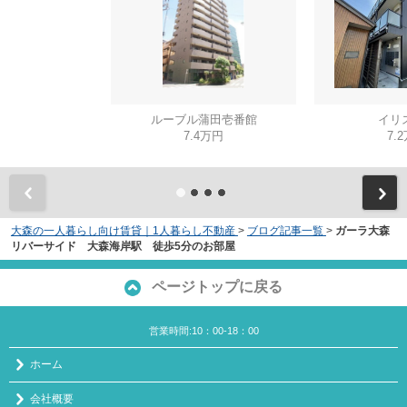
ルーブル蒲田壱番館
イリ
7.4万円
7.
大森の一人暮らし向け賃貸｜1人暮らし不動産
>
ブログ記事一覧
>
ガーラ大森
リバーサイド 大森海岸駅 徒歩5分のお部屋
ページトップに戻る
営業時間:10：00-18：00
ホーム
会社概要