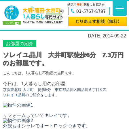
通話料
無料!
気軽にお電話を!
03-5767-8797
DATE: 2014-09-22
お部屋の紹介
ソレイユ品川 大井町駅徒歩6分 7.3万円
のお部屋です。
こんにちは。1人暮らし不動産の吉田です。
今日は、1人暮らし用のお部屋
京浜東北線 大井町
徒歩5分
東京都品川区南品川６丁目8-21
ソレイユ品川
のご紹介をします。
リフォームしていてキレイです。
外観もオシャレでオートロックつきです。