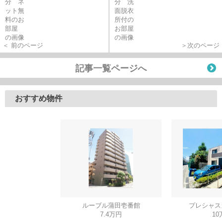
＜ 前のページ
＞次のページ
記事一覧ページへ
おすすめ物件
ルーブル蒲田壱番館
プレシャス
7.4万円
10