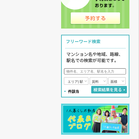
エリア| 駅
賃料
面積
-
件該当