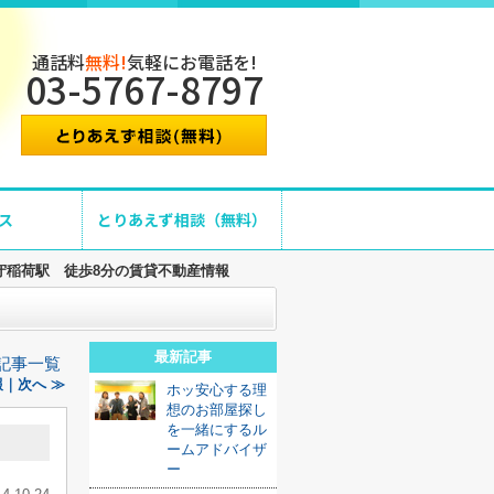
通話料
無料!
気軽にお電話を!
03-5767-8797
ス
とりあえず相談（無料）
守稲荷駅 徒歩8分の賃貸不動産情報
最新記事
記事一覧
｜次へ ≫
ホッ安心する理
想のお部屋探し
を一緒にするル
ームアドバイザ
ー