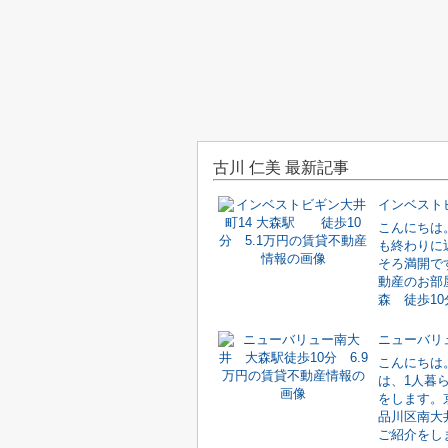
古川 仁美 最新記事
こんにちは
も終わりに
そろ満開で
動産のお部
森 徒歩10
こんにちは
は、1人暮
をします。
品川区南大
ご紹介をしま