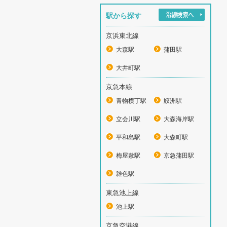
駅から探す
京浜東北線
大森駅
蒲田駅
大井町駅
京急本線
青物横丁駅
鮫洲駅
立会川駅
大森海岸駅
平和島駅
大森町駅
梅屋敷駅
京急蒲田駅
雑色駅
東急池上線
池上駅
京急空港線