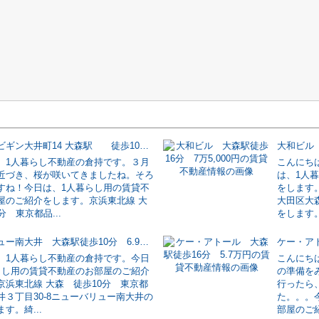
インベストビギン大井町14 大森駅 徒歩10分 5.1万円の賃貸不動産情報
。1人暮らし不動産の倉持です。３月
こんにち
近づき、桜が咲いてきましたね。そろ
は、1人
すね！今日は、1人暮らし用の賃貸不
をします
屋のご紹介をします。京浜東北線 大
大田区大
分 東京都品...
をします。
ニューバリュー南大井 大森駅徒歩10分 6.9万円の賃貸不動産情報
。1人暮らし不動産の倉持です。今日
こんにち
らし用の賃貸不動産のお部屋のご紹介
の準備を
京浜東北線 大森 徒歩10分 東京都
行ったら
井３丁目30-8ニューバリュー南大井の
た。。。
す。綺...
部屋のご紹