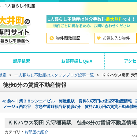
- 1人暮らし不動産
1人暮らし不動産は仲介手数料
最大無料
です！
物件ごとに異なるため、お問い合わせください
部屋検索
お部屋探しQ&A
アクセ
動産
>
一人暮らし不動産のスタッフブログ記事一覧
>
ＫＫハウス羽田 穴
 徒歩8分の賃貸不動産情報
≪ 前へ｜第３８シンエイビル 梅屋敷駅 賃料6.6万円の賃貸不動産情報
メージュ西糀谷 京急空港線糀谷駅徒歩7分 賃料7.8万円の賃貸不動産情報
ＫＫハウス羽田 穴守稲荷駅 徒歩8分の賃貸不動産情報
カテゴリ：
お部屋の紹介