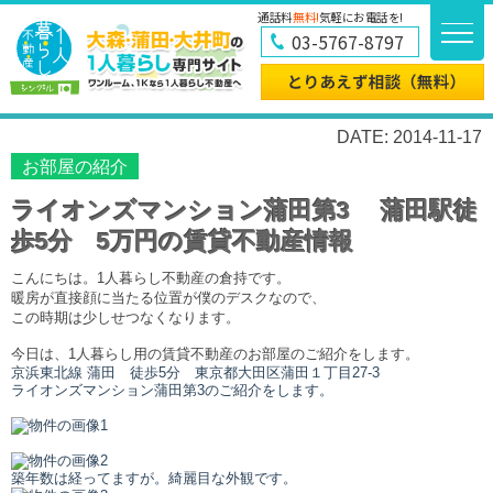
通話料
無料!
気軽にお電話を!
03-5767-8797
DATE: 2014-11-17
お部屋の紹介
ライオンズマンション蒲田第3 蒲田駅徒
歩5分 5万円の賃貸不動産情報
こんにちは。1人暮らし不動産の倉持です。
暖房が直接顔に当たる位置が僕のデスクなので、
この時期は少しせつなくなります。
今日は、1人暮らし用の賃貸不動産のお部屋のご紹介をします。
京浜東北線 蒲田
徒歩5分
東京都大田区蒲田１丁目27-3
ライオンズマンション蒲田第3のご紹介をします。
築年数は経ってますが。綺麗目な外観です。