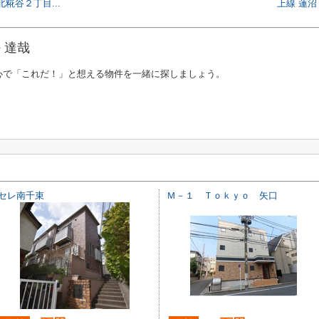
糀谷２丁目...
上線 蓮沼
 達哉
心で「これだ！」と想える物件を一緒に探しましょう。
セレ南千束
Ｍ－１ Ｔｏｋｙｏ 矢口