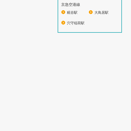
京急空港線
糀谷駅
大鳥居駅
穴守稲荷駅