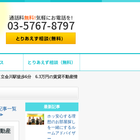
通話料
無料!
気軽にお電話を!
03-5767-8797
ス
とりあえず相談（無料）
立会川駅徒歩6分 6.3万円の賃貸不動産情
最新記事
記事一覧
≫
ホッ安心する理
想のお部屋探し
を一緒にするル
不動産
ームアドバイザ
ー