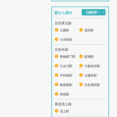
駅から探す
京浜東北線
大森駅
蒲田駅
大井町駅
京急本線
青物横丁駅
鮫洲駅
立会川駅
大森海岸駅
平和島駅
大森町駅
梅屋敷駅
京急蒲田駅
雑色駅
東急池上線
池上駅