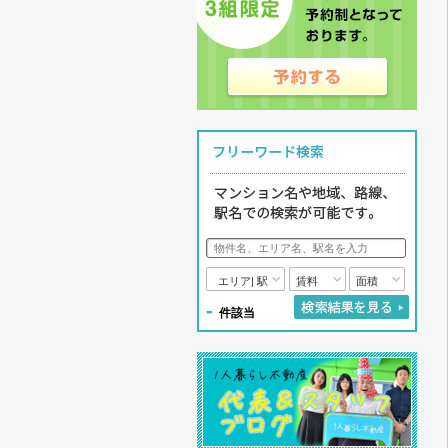
エリア| 駅
賃料
面積
-
件該当