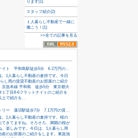
ります(1)
スタッフ紹介(2)
１人暮らし不動産で一緒に
働こう！(1)
>>全ての記事を見る
XML
RSS2.0
フラットナイト 平和島駅徒歩5分 6.2万円の賃貸不動産情報
は。1人暮らし不動産の倉持です。今日
暮らし用の賃貸不動産のお部屋のご紹介
。京急本線 平和島 徒歩5分 東京都大
東１丁目8-6フラットナイトのご紹介を
上で紹介を...
コヴェントリー 蓮沼駅徒歩7分 7.1万円の賃貸不動産情報
は。1人暮らし不動産の倉持です。桜の
出てきてますね。そろそろ、満開の桜が
ね。楽しみです。今日は、1人暮らし用
動産のお部屋のご紹介をします。東急池