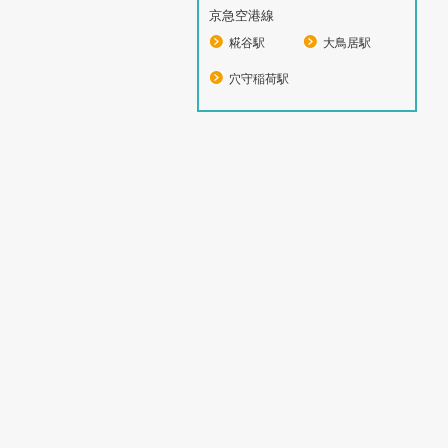
京急空港線
糀谷駅
大鳥居駅
穴守稲荷駅