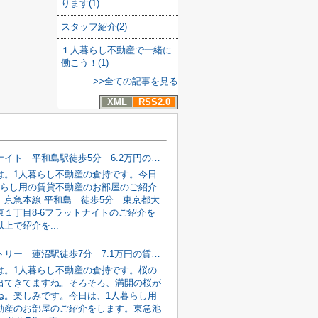
ります(1)
スタッフ紹介(2)
１人暮らし不動産で一緒に
働こう！(1)
>>全ての記事を見る
XML
RSS2.0
フラットナイト 平和島駅徒歩5分 6.2万円の賃貸不動産情報
は。1人暮らし不動産の倉持です。今日
暮らし用の賃貸不動産のお部屋のご紹介
。京急本線 平和島 徒歩5分 東京都大
東１丁目8-6フラットナイトのご紹介を
上で紹介を...
コヴェントリー 蓮沼駅徒歩7分 7.1万円の賃貸不動産情報
は。1人暮らし不動産の倉持です。桜の
出てきてますね。そろそろ、満開の桜が
ね。楽しみです。今日は、1人暮らし用
動産のお部屋のご紹介をします。東急池