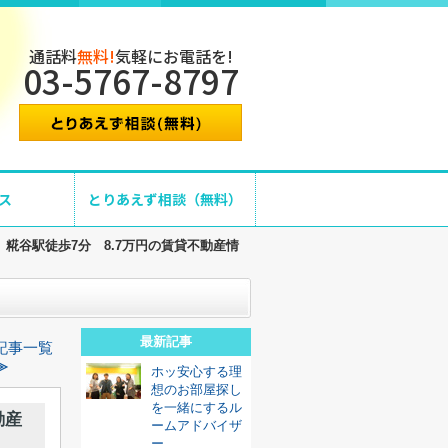
通話料
無料!
気軽にお電話を!
03-5767-8797
ス
とりあえず相談（無料）
糀谷駅徒歩7分 8.7万円の賃貸不動産情
最新記事
記事一覧
≫
ホッ安心する理
想のお部屋探し
を一緒にするル
動産
ームアドバイザ
ー