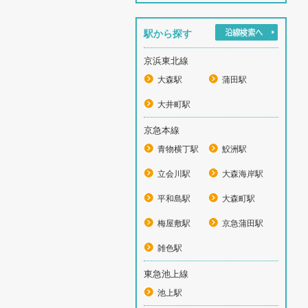
駅から探す
京浜東北線
大森駅
蒲田駅
大井町駅
京急本線
青物横丁駅
鮫洲駅
立会川駅
大森海岸駅
平和島駅
大森町駅
梅屋敷駅
京急蒲田駅
雑色駅
東急池上線
池上駅