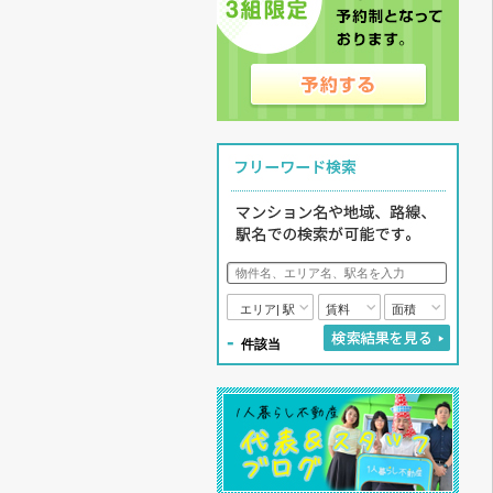
エリア| 駅
賃料
面積
-
件該当