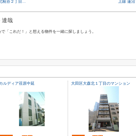
糀谷２丁目...
上線 蓮沼
 達哉
心で「これだ！」と想える物件を一緒に探しましょう。
カルディア荏原中延
大田区大森北１丁目のマンション