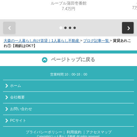
ルーブル蒲田壱番館
7
7.4万円
大森の一人暮らし向け賃貸｜1人暮らし不動産
>
ブログ記事一覧
>
賃貸あれこ
れ①【画鋲はOK?】
ページトップに戻る
営業時間:10：00-18：00
ホーム
会社概要
お問い合わせ
PCサイト
プライバシーポリシー
利用規約
｜アクセスマップ
｜
Copyright(c) 一人暮らし不動産 All rights reserved.