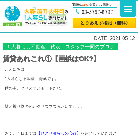
通話料
無料!
気軽にお電話を!
03-5767-8797
DATE: 2021-05-12
１人暮らし不動産 代表・スタッフ一同のブログ
賃貸あれこれ①【画鋲はOK?】
こんにちは
1人暮らし不動産 青葉です。
世の中、クリスマスモードだね。
壁と被り物の色がクリスマスみたいでしょ。
さて、昨日までは
【ひとり暮らしの心得】
を紹介していたけど