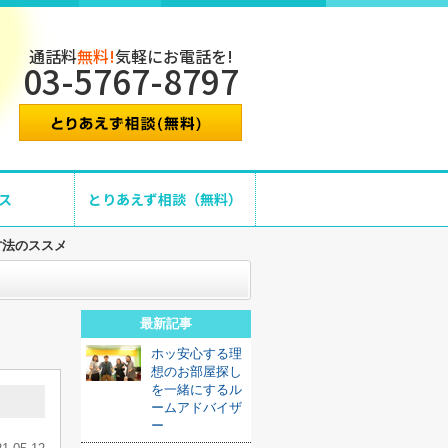
通話料
無料!
気軽にお電話を!
03-5767-8797
ス
とりあえず相談（無料）
方法のススメ
最新記事
ホッ安心する理
想のお部屋探し
を一緒にするル
ームアドバイザ
ー