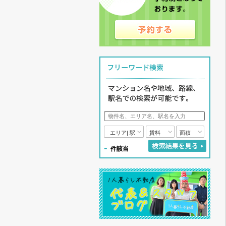
エリア| 駅
賃料
面積
-
件該当