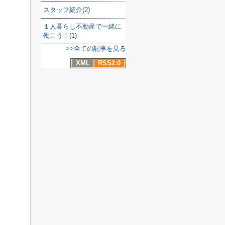
スタッフ紹介(2)
１人暮らし不動産で一緒に
働こう！(1)
>>全ての記事を見る
XML
RSS2.0