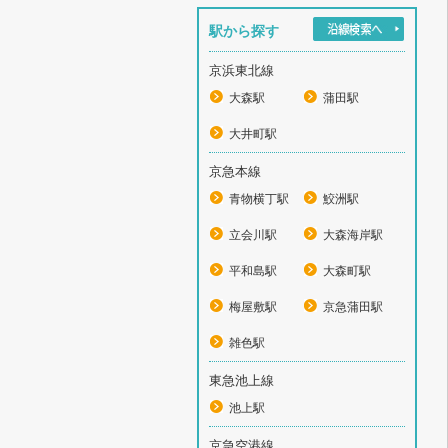
駅から探す
京浜東北線
大森駅
蒲田駅
大井町駅
京急本線
青物横丁駅
鮫洲駅
立会川駅
大森海岸駅
平和島駅
大森町駅
梅屋敷駅
京急蒲田駅
雑色駅
東急池上線
池上駅
京急空港線