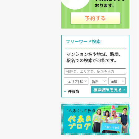
エリア| 駅
賃料
面積
-
件該当