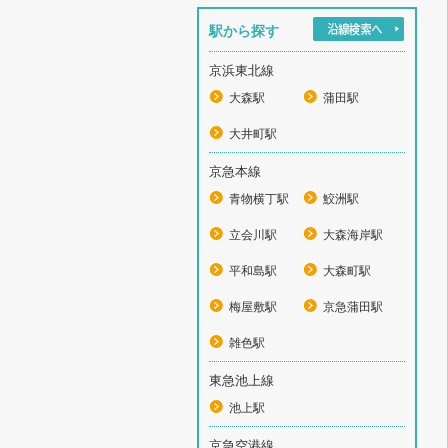
駅から探す
京浜東北線
大森駅
蒲田駅
大井町駅
京急本線
青物横丁駅
鮫洲駅
立会川駅
大森海岸駅
平和島駅
大森町駅
梅屋敷駅
京急蒲田駅
雑色駅
東急池上線
池上駅
京急空港線