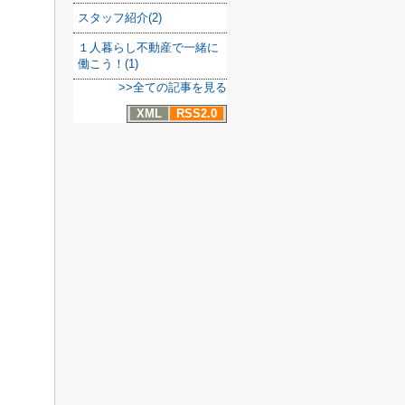
スタッフ紹介(2)
１人暮らし不動産で一緒に
働こう！(1)
>>全ての記事を見る
XML
RSS2.0