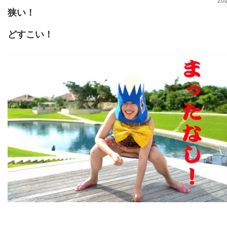
20
狭い！
どすこい！