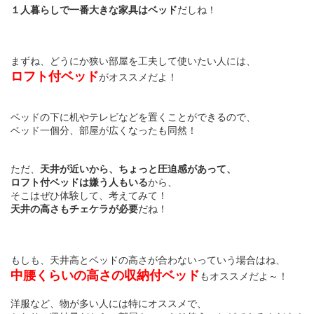
１人暮らしで一番大きな家具はベッド
だしね！
まずね、どうにか狭い部屋を工夫して使いたい人には、
ロフト付ベッド
がオススメだよ！
ベッドの下に机やテレビなどを置くことができるので、
ベッド一個分、部屋が広くなったも同然！
ただ、
天井が近いから、ちょっと圧迫感があって、
ロフト付ベッドは嫌う人もいる
から、
そこはぜひ体験して、考えてみて！
天井の高さもチェケラが必要
だね！
もしも、天井高とベッドの高さが合わないっていう場合はね、
中腰くらいの高さの収納付ベッド
もオススメだよ～！
洋服など、物が多い人には特にオススメで、