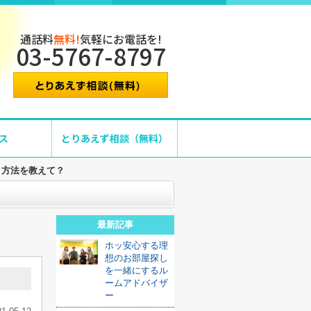
通話料
無料!
気軽にお電話を!
03-5767-8797
ス
とりあえず相談（無料）
う方法を教えて？
最新記事
ホッ安心する理
想のお部屋探し
を一緒にするル
ームアドバイザ
ー