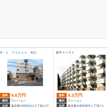
Ｍ－１ Ｔｏｋｙｏ 矢口
萩中イースト
9.6万円
9.3万円
賃料
賃料
種別
マンション
種別
マンション
住所
東京都
大田区
矢口
２丁目1-27
住所
東京都
大田区
萩中
１丁目7-1