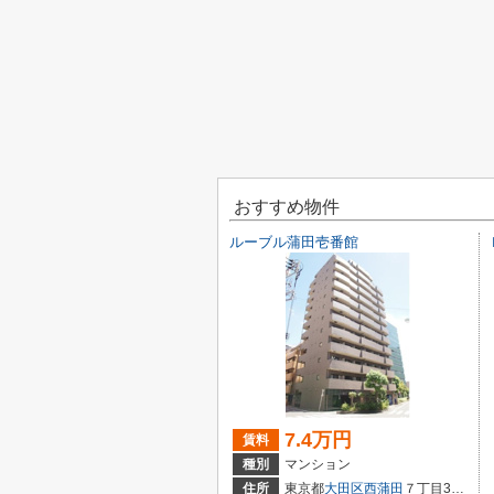
おすすめ物件
ルーブル蒲田壱番館
7.4万円
賃料
種別
マンション
住所
東京都
大田区
西蒲田
７丁目37-1