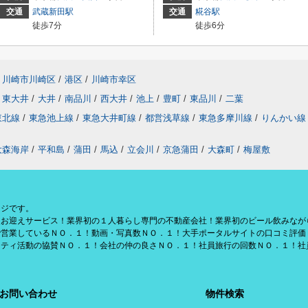
交通
武蔵新田駅
交通
糀谷駅
徒歩7分
徒歩6分
川崎市川崎区
/
港区
/
川崎市幸区
東大井
/
大井
/
南品川
/
西大井
/
池上
/
豊町
/
東品川
/
二葉
東北線
/
東急池上線
/
東急大井町線
/
都営浅草線
/
東急多摩川線
/
りんかい線
大森海岸
/
平和島
/
蒲田
/
馬込
/
立会川
/
京急蒲田
/
大森町
/
梅屋敷
ージです。
援お迎えサービス！業界初の１人暮らし専門の不動産会社！業界初のビール飲みなが
で営業しているＮＯ．１！動画・写真数ＮＯ．１！大手ポータルサイトの口コミ評価
リティ活動の協賛ＮＯ．１！会社の仲の良さＮＯ．１！社員旅行の回数ＮＯ．１！社
お問い合わせ
物件検索