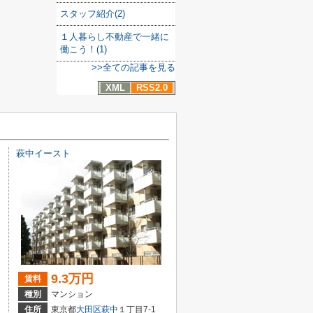
スタッフ紹介(2)
１人暮らし不動産で一緒に
働こう！(1)
>>全ての記事を見る
XML
RSS2.0
萩中イースト
9.3万円
賃料
種別
マンション
住所
東京都
大田区
萩中
１丁目7-1