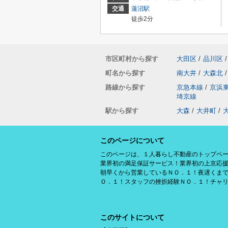
交通
蓮沼駅
徒歩2分
市区町村から探す
大田区
/
品川区
/
町名から探す
南大井
/
大森北
/
路線から探す
京急本線
/
京浜
埼京線
駅から探す
大森
/
大井町
/
このページについて
このページは、１人暮らし不動産のトップペ
業界初の満足保証サービス！業界初の上京応
朝早くから営業しているＮＯ．１！夜遅くま
Ｏ．１！スタッフの挫折経験ＮＯ．１！チャ
このサイトについて