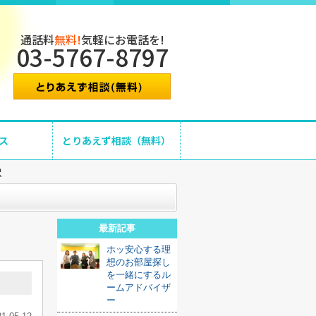
通話料
無料!
気軽にお電話を!
03-5767-8797
ス
とりあえず相談（無料）
駅
最新記事
ホッ安心する理
想のお部屋探し
を一緒にするル
ームアドバイザ
ー