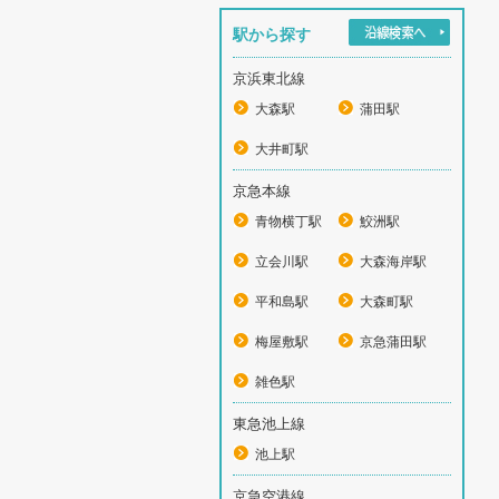
駅から探す
京浜東北線
大森駅
蒲田駅
大井町駅
京急本線
青物横丁駅
鮫洲駅
立会川駅
大森海岸駅
平和島駅
大森町駅
梅屋敷駅
京急蒲田駅
雑色駅
東急池上線
池上駅
京急空港線