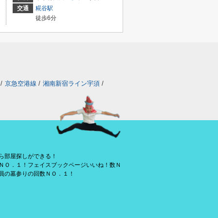
交通
糀谷駅
徒歩6分
/
京急空港線
/
湘南新宿ライン宇須
/
ら部屋探しができる！
ＮＯ．１！フェイスブックページいいね！数Ｎ
員の墓参りの回数ＮＯ．１！