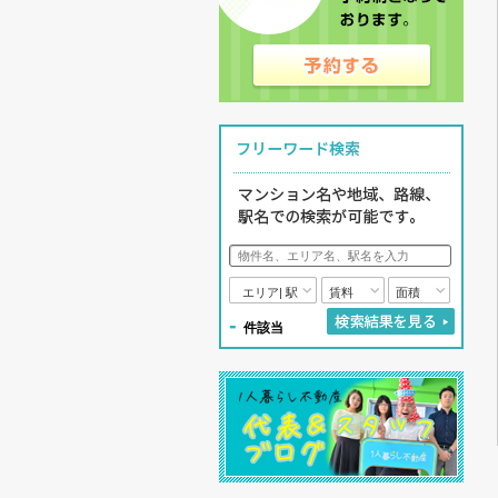
エリア| 駅
賃料
面積
-
件該当