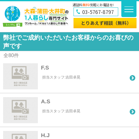
通話料
無料!
気軽にお電話を!
03-5767-8797
弊社でご成約いただいたお客様からのお喜びの
声です
全
80
件
F.S
担当スタッフ:吉田卓晃
A.S
担当スタッフ:吉田卓晃
H.J