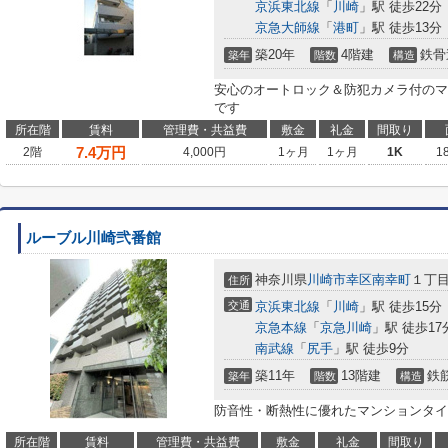
京浜東北線
「
川崎
」駅 徒歩22分
京急大師線
「
港町
」駅 徒歩13分
築20年
4階建
鉄骨
築年
階数
構造
安心のオートロック＆防犯カメラ付のマ
です
所在階
賃料
管理費・共益費
敷金
礼金
間取り
7.4
万円
2階
4,000円
1ヶ月
1ヶ月
1K
1
ルーブル川崎弐番館
神奈川県
川崎市幸区
南幸町
１丁目4
住所
交通
京浜東北線
「
川崎
」駅 徒歩15分
京急本線
「
京急川崎
」駅 徒歩17
南武線
「
尻手
」駅 徒歩9分
築11年
13階建
鉄
築年
階数
構造
防音性・断熱性に優れたマンションタイ
所在階
賃料
管理費・共益費
敷金
礼金
間取り