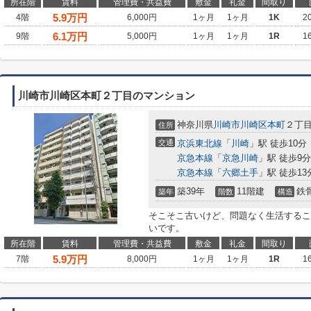
所在階
賃料
管理費・共益費
敷金
礼金
間取り
5.9
万円
4階
6,000円
1ヶ月
1ヶ月
1K
2
6.1
万円
9階
5,000円
1ヶ月
1ヶ月
1R
1
川崎市川崎区本町２丁目のマンション
神奈川県
川崎市川崎区
本町
２丁目1
住所
交通
京浜東北線
「
川崎
」駅 徒歩10分
京急本線
「
京急川崎
」駅 徒歩9分
京急本線
「
六郷土手
」駅 徒歩13
築39年
11階建
鉄
築年
階数
構造
そこそこ古いけど、問題なく生活するこ
いです。
所在階
賃料
管理費・共益費
敷金
礼金
間取り
5.9
万円
7階
8,000円
1ヶ月
1ヶ月
1R
1