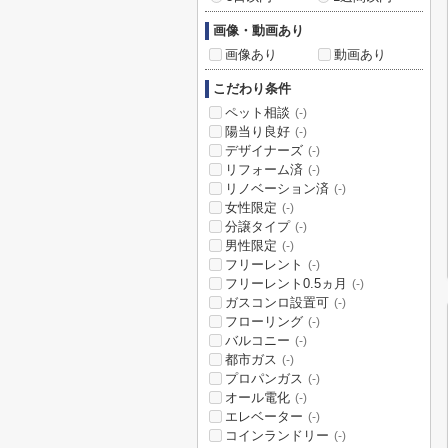
画像・動画あり
画像あり
動画あり
こだわり条件
ペット相談
(-)
陽当り良好
(-)
デザイナーズ
(-)
リフォーム済
(-)
リノベーション済
(-)
女性限定
(-)
分譲タイプ
(-)
男性限定
(-)
フリーレント
(-)
フリーレント0.5ヵ月
(-)
ガスコンロ設置可
(-)
フローリング
(-)
バルコニー
(-)
都市ガス
(-)
プロパンガス
(-)
オール電化
(-)
エレベーター
(-)
コインランドリー
(-)