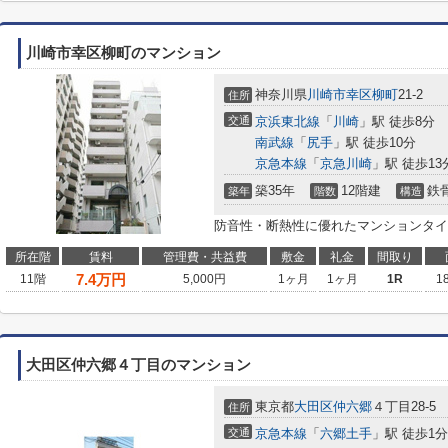
川崎市幸区柳町のマンション
神奈川県
川崎市幸区
柳町
21-2
住所
交通
京浜東北線
「
川崎
」駅 徒歩8分
南武線
「
尻手
」駅 徒歩10分
京急本線
「
京急川崎
」駅 徒歩13
築35年
12階建
鉄
築年
階数
構造
防音性・断熱性に優れたマンションタイ
所在階
賃料
管理費・共益費
敷金
礼金
間取り
7.4
万円
11階
5,000円
1ヶ月
1ヶ月
1R
1
大田区仲六郷４丁目のマンション
東京都
大田区
仲六郷
４丁目28-5
住所
交通
京急本線
「
六郷土手
」駅 徒歩1分