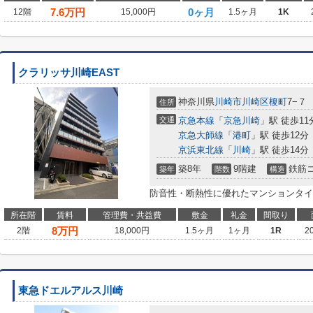
7.6
万円
0ヶ月
12階
15,000円
1.5ヶ月
1K
クラリッサ川崎EAST
神奈川県
川崎市川崎区
榎町
7−７
住所
交通
京急本線
「
京急川崎
」駅 徒歩11
京急大師線
「
港町
」駅 徒歩12分
京浜東北線
「
川崎
」駅 徒歩14分
築8年
9階建
鉄筋
築年
階数
構造
防音性・断熱性に優れたマンションタイ
所在階
賃料
管理費・共益費
敷金
礼金
間取り
8
万円
2階
18,000円
1.5ヶ月
1ヶ月
1R
2
東急ドエルアルス川崎