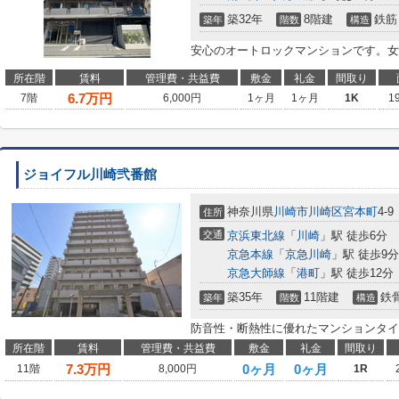
築32年
8階建
鉄筋
築年
階数
構造
安心のオートロックマンションです。女
所在階
賃料
管理費・共益費
敷金
礼金
間取り
6.7
万円
7階
6,000円
1ヶ月
1ヶ月
1K
1
ジョイフル川崎弐番館
神奈川県
川崎市川崎区
宮本町
4-9
住所
交通
京浜東北線
「
川崎
」駅 徒歩6分
京急本線
「
京急川崎
」駅 徒歩9分
京急大師線
「
港町
」駅 徒歩12分
築35年
11階建
鉄
築年
階数
構造
防音性・断熱性に優れたマンションタイ
所在階
賃料
管理費・共益費
敷金
礼金
間取り
7.3
万円
0ヶ月
0ヶ月
11階
8,000円
1R