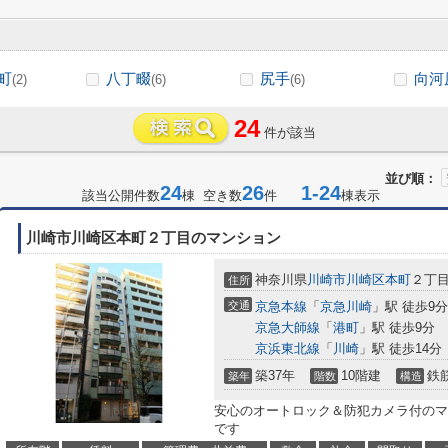
町
八丁畷
尻手
向河
(2)
(6)
(6)
24
件が該当
並び順：
24
26
1-24
該当公開件数
棟 空き数
件
棟表示
川崎市川崎区本町２丁目のマンション
神奈川県
川崎市川崎区
本町
２丁目1
住所
交通
京急本線
「
京急川崎
」駅 徒歩9分
京急大師線
「
港町
」駅 徒歩9分
京浜東北線
「
川崎
」駅 徒歩14分
築37年
10階建
鉄
築年
階数
構造
安心のオートロック＆防犯カメラ付のマ
です