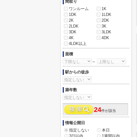
間取り
ワンルーム
1K
1DK
1LDK
2K
2DK
2LDK
3K
3DK
3LDK
4K
4DK
4LDK以上
面積
～
駅からの徒歩
築年数
24
件が該当
情報公開日
指定しない
本日
3日以内
1週間以内