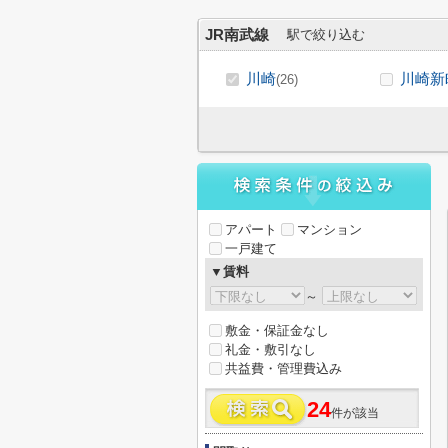
JR南武線
駅で絞り込む
川崎
川崎新
(26)
アパート
マンション
一戸建て
▼賃料
～
敷金・保証金なし
礼金・敷引なし
共益費・管理費込み
24
件が該当