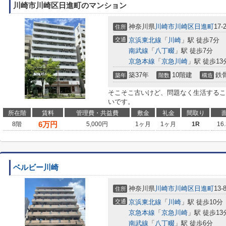
川崎市川崎区日進町のマンション
神奈川県
川崎市川崎区
日進町
17-
住所
交通
京浜東北線
「
川崎
」駅 徒歩7分
南武線
「
八丁畷
」駅 徒歩7分
京急本線
「
京急川崎
」駅 徒歩13
築37年
10階建
鉄
築年
階数
構造
そこそこ古いけど、問題なく生活するこ
いです。
所在階
賃料
管理費・共益費
敷金
礼金
間取り
6
万円
8階
5,000円
1ヶ月
1ヶ月
1R
16
ベルビー川崎
神奈川県
川崎市川崎区
日進町
13-
住所
交通
京浜東北線
「
川崎
」駅 徒歩10分
京急本線
「
京急川崎
」駅 徒歩13
南武線
「
八丁畷
」駅 徒歩6分