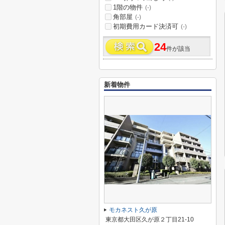
1階の物件
(-)
角部屋
(-)
初期費用カード決済可
(-)
24
件が該当
新着物件
モカネスト久が原
東京都大田区久が原２丁目21-10