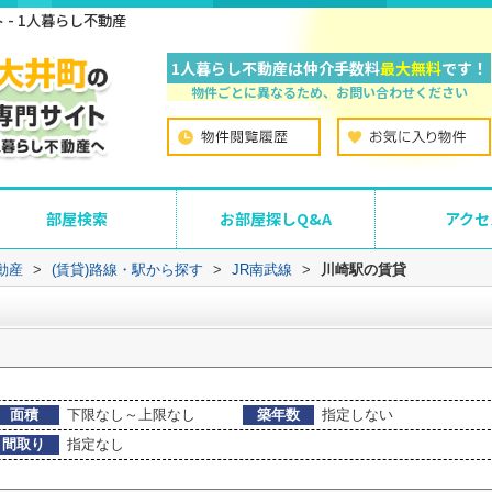
- 1人暮らし不動産
1人暮らし不動産は仲介手数料
最大無料
です！
物件ごとに異なるため、お問い合わせください
部屋検索
お部屋探しQ&A
アクセ
動産
>
(賃貸)路線・駅から探す
>
JR南武線
>
川崎駅の賃貸
面積
下限なし～上限なし
築年数
指定しない
間取り
指定なし