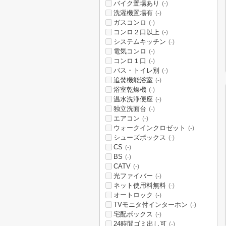
バイク置場あり
(-)
洗濯機置場有
(-)
ガスコンロ
(-)
コンロ２口以上
(-)
システムキッチン
(-)
電気コンロ
(-)
コンロ１口
(-)
バス・トイレ別
(-)
追焚機能浴室
(-)
浴室乾燥機
(-)
温水洗浄便座
(-)
独立洗面台
(-)
エアコン
(-)
ウォークインクロゼット
(-)
シューズボックス
(-)
CS
(-)
BS
(-)
CATV
(-)
光ファイバー
(-)
ネット使用料無料
(-)
オートロック
(-)
TVモニタ付インターホン
(-)
宅配ボックス
(-)
24時間ゴミ出し可
(-)