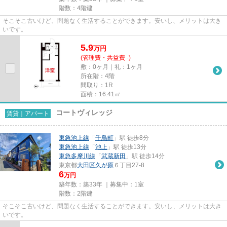
階数：4階建
そこそこ古いけど、問題なく生活することができます。安いし、メリットは大き
いです。
5.9
万
円
(管理費・共益費 -)
敷：0ヶ月｜礼：1ヶ月
所在階：4階
間取り：1R
面積：16.41㎡
コートヴィレッジ
賃貸｜アパート
東急池上線
「
千鳥町
」駅 徒歩8分
東急池上線
「
池上
」駅 徒歩13分
東急多摩川線
「
武蔵新田
」駅 徒歩14分
東京都
大田区
久が原
６丁目27-8
6
万円
築年数：築33年 ｜募集中：
1室
階数：2階建
そこそこ古いけど、問題なく生活することができます。安いし、メリットは大き
いです。