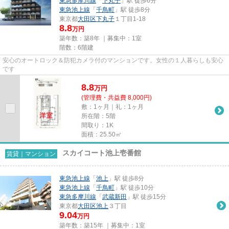
東急多摩川線
「
下丸子
」駅 徒歩6分
東急池上線
「
千鳥町
」駅 徒歩8分
東京都
大田区
下丸子
１丁目1-18
8.8
万円
築年数：築8年 ｜募集中：
1室
階数：6階建
安心のオートロック＆防犯カメラ付のマンションです。女性の１人暮らしも安心
です
8.8
万
円
(管理費・共益費 8,000円)
敷：1ヶ月｜礼：1ヶ月
所在階：5階
間取り：1K
面積：25.50㎡
スカイコート池上壱番館
賃貸｜マンション
東急池上線
「
池上
」駅 徒歩8分
東急池上線
「
千鳥町
」駅 徒歩10分
東急多摩川線
「
武蔵新田
」駅 徒歩15分
東京都
大田区
池上
３丁目
9.04
万円
築年数：築15年 ｜募集中：
1室