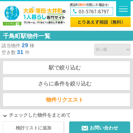
通話料
無料!
気軽にお電話を!
03-5767-8797
千鳥町駅物件一覧
29
該当物件
棟
31
空き数
件
駅で絞り込む
さらに条件を絞り込む
物件リクエスト
チェックした物件をまとめて
検討リストに追加
お問い合わせ