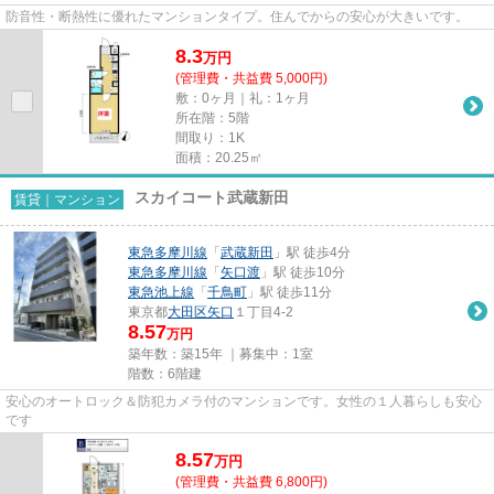
防音性・断熱性に優れたマンションタイプ。住んでからの安心が大きいです。
8.3
万
円
(管理費・共益費 5,000円)
敷：0ヶ月｜礼：1ヶ月
所在階：5階
間取り：1K
面積：20.25㎡
スカイコート武蔵新田
賃貸｜マンション
東急多摩川線
「
武蔵新田
」駅 徒歩4分
東急多摩川線
「
矢口渡
」駅 徒歩10分
東急池上線
「
千鳥町
」駅 徒歩11分
東京都
大田区
矢口
１丁目4-2
8.57
万円
築年数：築15年 ｜募集中：
1室
階数：6階建
安心のオートロック＆防犯カメラ付のマンションです。女性の１人暮らしも安心
です
8.57
万
円
(管理費・共益費 6,800円)