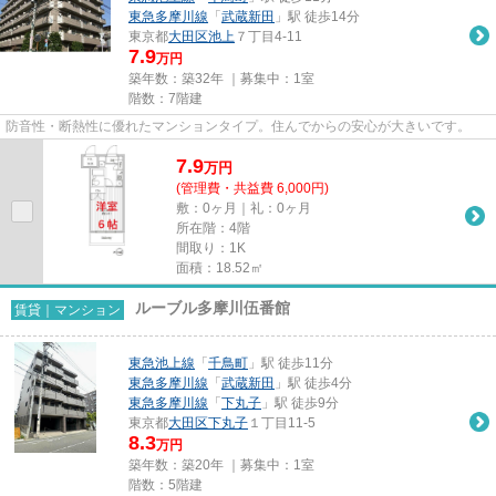
東急多摩川線
「
武蔵新田
」駅 徒歩14分
東京都
大田区
池上
７丁目4‐11
7.9
万円
築年数：築32年 ｜募集中：
1室
階数：7階建
防音性・断熱性に優れたマンションタイプ。住んでからの安心が大きいです。
7.9
万
円
(管理費・共益費 6,000円)
敷：0ヶ月｜礼：0ヶ月
所在階：4階
間取り：1K
面積：18.52㎡
ルーブル多摩川伍番館
賃貸｜マンション
東急池上線
「
千鳥町
」駅 徒歩11分
東急多摩川線
「
武蔵新田
」駅 徒歩4分
東急多摩川線
「
下丸子
」駅 徒歩9分
東京都
大田区
下丸子
１丁目11-5
8.3
万円
築年数：築20年 ｜募集中：
1室
階数：5階建