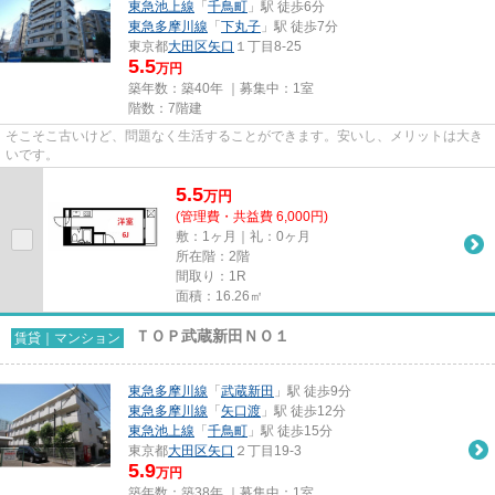
東急池上線
「
千鳥町
」駅 徒歩6分
東急多摩川線
「
下丸子
」駅 徒歩7分
東京都
大田区
矢口
１丁目8-25
5.5
万円
築年数：築40年 ｜募集中：
1室
階数：7階建
そこそこ古いけど、問題なく生活することができます。安いし、メリットは大き
いです。
5.5
万
円
(管理費・共益費 6,000円)
敷：1ヶ月｜礼：0ヶ月
所在階：2階
間取り：1R
面積：16.26㎡
ＴＯＰ武蔵新田ＮＯ１
賃貸｜マンション
東急多摩川線
「
武蔵新田
」駅 徒歩9分
東急多摩川線
「
矢口渡
」駅 徒歩12分
東急池上線
「
千鳥町
」駅 徒歩15分
東京都
大田区
矢口
２丁目19-3
5.9
万円
築年数：築38年 ｜募集中：
1室