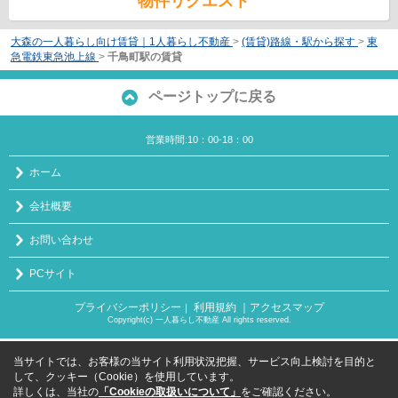
物件リクエスト
大森の一人暮らし向け賃貸｜1人暮らし不動産
>
(賃貸)路線・駅から探す
>
東
急電鉄東急池上線
>
千鳥町駅の賃貸
ページトップに戻る
営業時間:10：00-18：00
ホーム
会社概要
お問い合わせ
PCサイト
プライバシーポリシー
利用規約
｜アクセスマップ
｜
Copyright(c) 一人暮らし不動産 All rights reserved.
当サイトでは、お客様の当サイト利用状況把握、サービス向上検討を目的と
して、クッキー（Cookie）を使用しています。
詳しくは、当社の
「Cookieの取扱いについて」
をご確認ください。