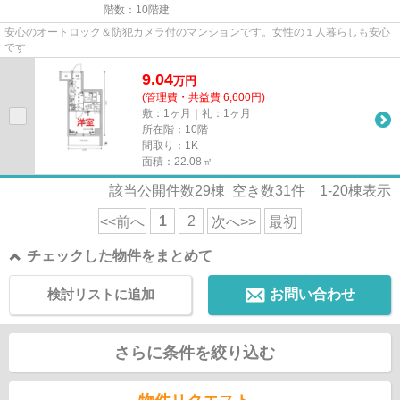
階数：10階建
安心のオートロック＆防犯カメラ付のマンションです。女性の１人暮らしも安心
です
9.04
万
円
(管理費・共益費 6,600円)
敷：1ヶ月｜礼：1ヶ月
所在階：10階
間取り：1K
面積：22.08㎡
該当公開件数
29
棟 空き数
31
件
1-20
棟表示
1
2
<<前へ
次へ>>
最初
チェックした物件をまとめて
検討リストに追加
お問い合わせ
さらに条件を絞り込む