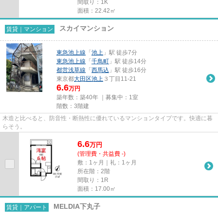
間取り：1K
面積：22.42㎡
スカイマンション
賃貸｜マンション
東急池上線
「
池上
」駅 徒歩7分
東急池上線
「
千鳥町
」駅 徒歩14分
都営浅草線
「
西馬込
」駅 徒歩16分
東京都
大田区
池上
３丁目11-21
6.6
万円
築年数：築40年 ｜募集中：
1室
階数：3階建
木造と比べると、防音性・断熱性に優れているマンションタイプです。快適に暮
らそう。
6.6
万
円
(管理費・共益費 -)
敷：1ヶ月｜礼：1ヶ月
所在階：2階
間取り：1R
面積：17.00㎡
MELDIA下丸子
賃貸｜アパート