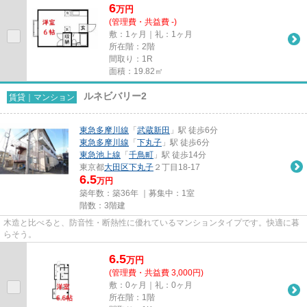
6
万
円
(管理費・共益費 -)
敷：1ヶ月｜礼：1ヶ月
所在階：2階
間取り：1R
面積：19.82㎡
ルネビバリー2
賃貸｜マンション
東急多摩川線
「
武蔵新田
」駅 徒歩6分
東急多摩川線
「
下丸子
」駅 徒歩6分
東急池上線
「
千鳥町
」駅 徒歩14分
東京都
大田区
下丸子
２丁目18-17
6.5
万円
築年数：築36年 ｜募集中：
1室
階数：3階建
木造と比べると、防音性・断熱性に優れているマンションタイプです。快適に暮
らそう。
6.5
万
円
(管理費・共益費 3,000円)
敷：0ヶ月｜礼：0ヶ月
所在階：1階