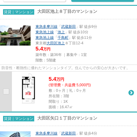
大田区池上８丁目のマンション
賃貸｜マンション
東急多摩川線
「
武蔵新田
」駅 徒歩9分
東急池上線
「
池上
」駅 徒歩10分
東急池上線
「
千鳥町
」駅 徒歩11分
東京都
大田区
池上
８丁目12-4
5.4
万円
築年数：築36年 ｜募集中：
1室
階数：5階建
防音性・断熱性に優れたマンションタイプ。住んでからの安心が大きいです。
5.4
万
円
(管理費・共益費 5,000円)
敷：0ヶ月｜礼：0ヶ月
所在階：3階
間取り：1K
面積：16.47㎡
大田区矢口１丁目のマンション
賃貸｜マンション
東急多摩川線
「
武蔵新田
」駅 徒歩4分