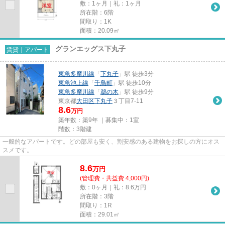
敷：1ヶ月｜礼：1ヶ月
所在階：6階
間取り：1K
面積：20.09㎡
グランエッグス下丸子
賃貸｜アパート
東急多摩川線
「
下丸子
」駅 徒歩3分
東急池上線
「
千鳥町
」駅 徒歩10分
東急多摩川線
「
鵜の木
」駅 徒歩9分
東京都
大田区
下丸子
３丁目7-11
8.6
万円
築年数：築9年 ｜募集中：
1室
階数：3階建
一般的なアパートです。どの部屋も安く、割安感のある建物をお探しの方にオス
スメです。
8.6
万
円
(管理費・共益費 4,000円)
敷：0ヶ月｜礼：8.6万円
所在階：3階
間取り：1R
面積：29.01㎡