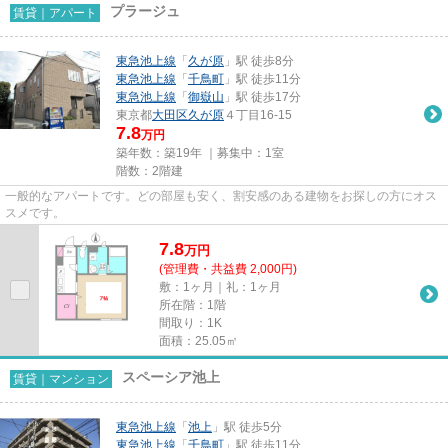
プラージュ
賃貸｜アパート
東急池上線
「
久が原
」駅 徒歩8分
東急池上線
「
千鳥町
」駅 徒歩11分
東急池上線
「
御嶽山
」駅 徒歩17分
東京都
大田区
久が原
４丁目16-15
7.8
万円
築年数：築19年 ｜募集中：
1室
階数：2階建
一般的なアパートです。どの部屋も安く、割安感のある建物をお探しの方にオス
スメです。
7.8
万
円
(管理費・共益費 2,000円)
敷：1ヶ月｜礼：1ヶ月
所在階：1階
間取り：1K
面積：25.05㎡
スペーシア池上
賃貸｜マンション
東急池上線
「
池上
」駅 徒歩5分
東急池上線
「
千鳥町
」駅 徒歩11分