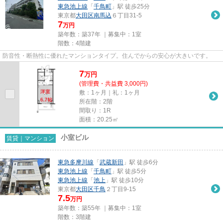
東急池上線
「
千鳥町
」駅 徒歩25分
東京都
大田区
南馬込
６丁目31-5
7
万円
築年数：築37年 ｜募集中：
1室
階数：4階建
防音性・断熱性に優れたマンションタイプ。住んでからの安心が大きいです。
7
万
円
(管理費・共益費 3,000円)
敷：1ヶ月｜礼：1ヶ月
所在階：2階
間取り：1R
面積：20.25㎡
小室ビル
賃貸｜マンション
東急多摩川線
「
武蔵新田
」駅 徒歩6分
東急池上線
「
千鳥町
」駅 徒歩5分
東急池上線
「
池上
」駅 徒歩10分
東京都
大田区
千鳥
２丁目9-15
7.5
万円
築年数：築55年 ｜募集中：
1室
階数：3階建