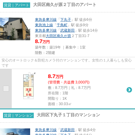
大田区南久が原２丁目のアパート
賃貸｜アパート
東急多摩川線
「
下丸子
」駅 徒歩6分
東急池上線
「
千鳥町
」駅 徒歩9分
東急多摩川線
「
武蔵新田
」駅 徒歩14分
東京都
大田区
南久が原
２丁目31-7
8.7
万円
築年数：築19年 ｜募集中：
1室
階数：2階建
安心のオートロック＆防犯カメラ付のマンションです。女性の１人暮らしも安心
です
8.7
万
円
(管理費・共益費 3,000円)
敷：8.7万円｜礼：8.7万円
所在階：1階
間取り：1K
面積：30.03㎡
大田区下丸子１丁目のマンション
賃貸｜マンション
東急多摩川線
「
武蔵新田
」駅 徒歩4分