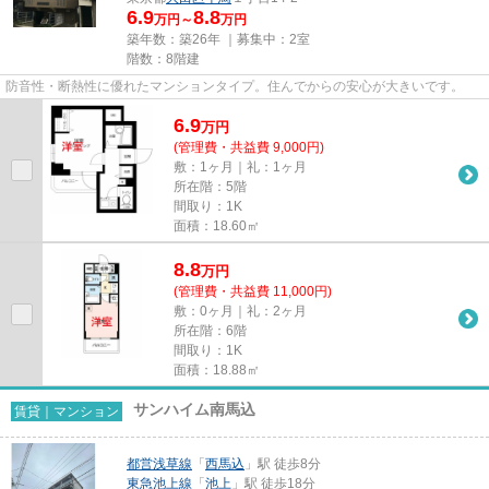
6.9
8.8
万円～
万円
築年数：築26年 ｜募集中：
2室
階数：8階建
防音性・断熱性に優れたマンションタイプ。住んでからの安心が大きいです。
6.9
万
円
(管理費・共益費 9,000円)
敷：1ヶ月｜礼：1ヶ月
所在階：5階
間取り：1K
面積：18.60㎡
8.8
万
円
(管理費・共益費 11,000円)
敷：0ヶ月｜礼：2ヶ月
所在階：6階
間取り：1K
面積：18.88㎡
サンハイム南馬込
賃貸｜マンション
都営浅草線
「
西馬込
」駅 徒歩8分
東急池上線
「
池上
」駅 徒歩18分