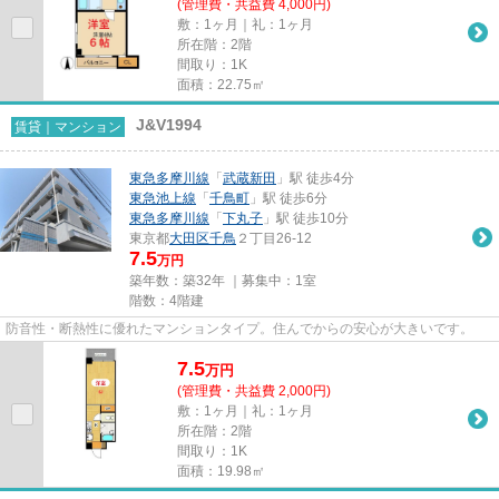
(管理費・共益費 4,000円)
敷：1ヶ月｜礼：1ヶ月
所在階：2階
間取り：1K
面積：22.75㎡
J&V1994
賃貸｜マンション
東急多摩川線
「
武蔵新田
」駅 徒歩4分
東急池上線
「
千鳥町
」駅 徒歩6分
東急多摩川線
「
下丸子
」駅 徒歩10分
東京都
大田区
千鳥
２丁目26-12
7.5
万円
築年数：築32年 ｜募集中：
1室
階数：4階建
防音性・断熱性に優れたマンションタイプ。住んでからの安心が大きいです。
7.5
万
円
(管理費・共益費 2,000円)
敷：1ヶ月｜礼：1ヶ月
所在階：2階
間取り：1K
面積：19.98㎡