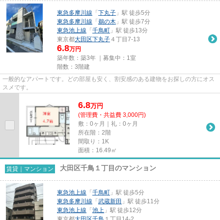
東急多摩川線
「
下丸子
」駅 徒歩5分
東急多摩川線
「
鵜の木
」駅 徒歩7分
東急池上線
「
千鳥町
」駅 徒歩13分
東京都
大田区
下丸子
４丁目7-13
6.8
万円
築年数：築3年 ｜募集中：
1室
階数：3階建
一般的なアパートです。どの部屋も安く、割安感のある建物をお探しの方にオス
スメです。
6.8
万
円
(管理費・共益費 3,000円)
敷：0ヶ月｜礼：0ヶ月
所在階：2階
間取り：1K
面積：16.49㎡
大田区千鳥１丁目のマンション
賃貸｜マンション
東急池上線
「
千鳥町
」駅 徒歩5分
東急多摩川線
「
武蔵新田
」駅 徒歩11分
東急池上線
「
池上
」駅 徒歩12分
東京都
大田区
千鳥
１丁目14-2