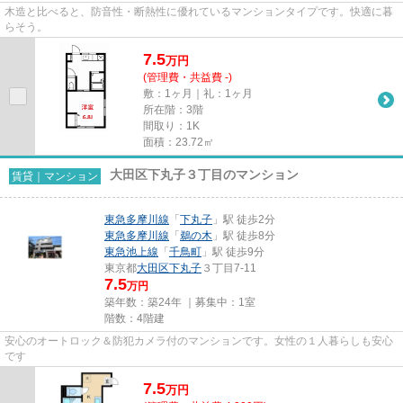
木造と比べると、防音性・断熱性に優れているマンションタイプです。快適に暮
らそう。
7.5
万
円
(管理費・共益費 -)
敷：1ヶ月｜礼：1ヶ月
所在階：3階
間取り：1K
面積：23.72㎡
大田区下丸子３丁目のマンション
賃貸｜マンション
東急多摩川線
「
下丸子
」駅 徒歩2分
東急多摩川線
「
鵜の木
」駅 徒歩8分
東急池上線
「
千鳥町
」駅 徒歩9分
東京都
大田区
下丸子
３丁目7-11
7.5
万円
築年数：築24年 ｜募集中：
1室
階数：4階建
安心のオートロック＆防犯カメラ付のマンションです。女性の１人暮らしも安心
です
7.5
万
円