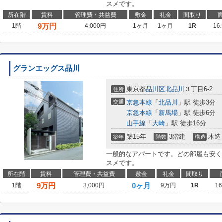
スメです。
所在階
賃料
管理費・共益費
敷金
礼金
間取り
9
万円
1階
4,000円
1ヶ月
1ヶ月
1R
16
グランエッグス品川
東京都
品川区
北品川
３丁目6-2
住所
交通
京急本線
「
北品川
」駅 徒歩3分
京急本線
「
新馬場
」駅 徒歩6分
山手線
「
大崎
」駅 徒歩16分
築15年
3階建
木造
築年
階数
構造
一般的なアパートです。どの部屋も安く
スメです。
所在階
賃料
管理費・共益費
敷金
礼金
間取り
9
万円
0ヶ月
1階
3,000円
9万円
1R
1