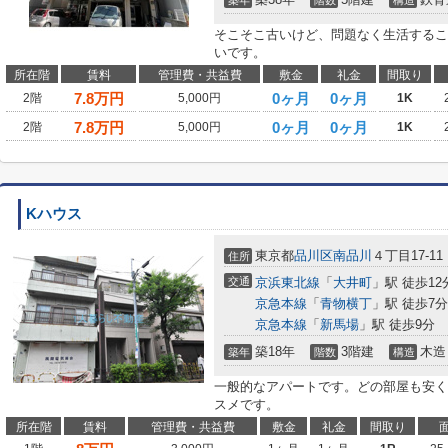
築年
階数
構造
そこそこ古いけど、問題なく生活するこ
いです。
所在階
賃料
管理費・共益費
敷金
礼金
間取り
7.8
万円
0ヶ月
0ヶ月
2階
5,000円
1K
7.8
万円
0ヶ月
0ヶ月
2階
5,000円
1K
Kハウス
東京都
品川区
南品川
４丁目17-11
住所
交通
京浜東北線
「
大井町
」駅 徒歩12
京急本線
「
青物横丁
」駅 徒歩7分
京急本線
「
新馬場
」駅 徒歩9分
築18年
3階建
木造
築年
階数
構造
一般的なアパートです。どの部屋も安く
スメです。
所在階
賃料
管理費・共益費
敷金
礼金
間取り