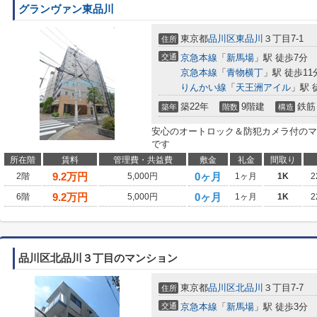
グランヴァン東品川
東京都
品川区
東品川
３丁目7-1
住所
交通
京急本線
「
新馬場
」駅 徒歩7分
京急本線
「
青物横丁
」駅 徒歩11
りんかい線
「
天王洲アイル
」駅 
築22年
9階建
鉄筋
築年
階数
構造
安心のオートロック＆防犯カメラ付のマ
です
所在階
賃料
管理費・共益費
敷金
礼金
間取り
9.2
万円
0ヶ月
2階
5,000円
1ヶ月
1K
2
9.2
万円
0ヶ月
6階
5,000円
1ヶ月
1K
2
品川区北品川３丁目のマンション
東京都
品川区
北品川
３丁目7-7
住所
交通
京急本線
「
新馬場
」駅 徒歩3分