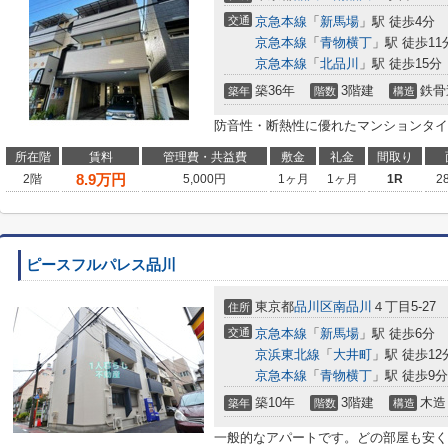
交通
京急本線
「
新馬場
」駅 徒歩4分
京急本線
「
青物横丁
」駅 徒歩11
京急本線
「
北品川
」駅 徒歩15分
築36年
3階建
鉄骨
築年
階数
構造
防音性・断熱性に優れたマンションタイ
所在階
賃料
管理費・共益費
敷金
礼金
間取り
8.9
万円
2階
5,000円
1ヶ月
1ヶ月
1R
2
ピースフルパレス品川
東京都
品川区
南品川
４丁目5-27
住所
交通
京急本線
「
新馬場
」駅 徒歩6分
京浜東北線
「
大井町
」駅 徒歩12
京急本線
「
青物横丁
」駅 徒歩9分
築10年
3階建
木造
築年
階数
構造
一般的なアパートです。どの部屋も安く