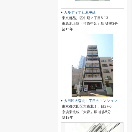
カルディア荏原中延
東京都品川区中延２丁目6-13
東急池上線「荏原中延」駅 徒歩3分
築15年
大田区大森北１丁目のマンション
東京都大田区大森北１丁目27-6
京浜東北線「大森」駅 徒歩5分
築18年