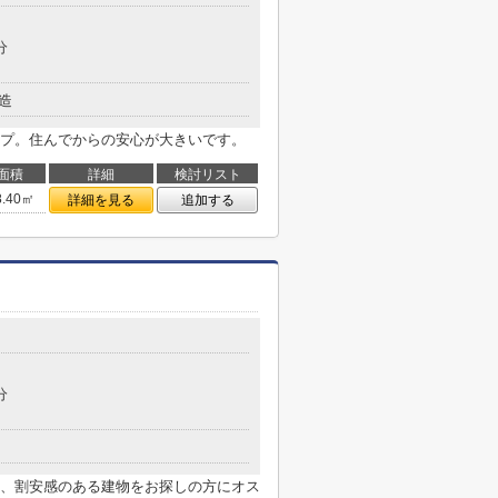
分
造
プ。住んでからの安心が大きいです。
面積
詳細
検討リスト
8.40㎡
詳細を見る
追加する
分
、割安感のある建物をお探しの方にオス