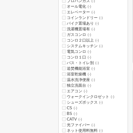
プロパンガス
(-)
オール電化
(-)
エレベーター
(-)
コインランドリー
(-)
バイク置場あり
(-)
洗濯機置場有
(-)
ガスコンロ
(-)
コンロ２口以上
(-)
システムキッチン
(-)
電気コンロ
(-)
コンロ１口
(-)
バス・トイレ別
(-)
追焚機能浴室
(-)
浴室乾燥機
(-)
温水洗浄便座
(-)
独立洗面台
(-)
エアコン
(-)
ウォークインクロゼット
(-)
シューズボックス
(-)
CS
(-)
BS
(-)
CATV
(-)
光ファイバー
(-)
ネット使用料無料
(-)