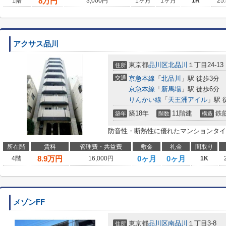
8
万円
1階
3,000円
1ヶ月
1ヶ月
1R
25
アクサス品川
東京都
品川区
北品川
１丁目24-13
住所
交通
京急本線
「
北品川
」駅 徒歩3分
京急本線
「
新馬場
」駅 徒歩6分
りんかい線
「
天王洲アイル
」駅 
築18年
11階建
鉄
築年
階数
構造
防音性・断熱性に優れたマンションタイ
所在階
賃料
管理費・共益費
敷金
礼金
間取り
8.9
万円
0ヶ月
0ヶ月
4階
16,000円
1K
メゾンFF
東京都
品川区
南品川
１丁目3-8
住所