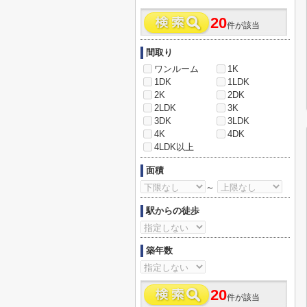
20
件が該当
間取り
ワンルーム
1K
1DK
1LDK
2K
2DK
2LDK
3K
3DK
3LDK
4K
4DK
4LDK以上
面積
～
駅からの徒歩
築年数
20
件が該当