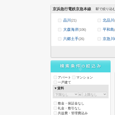
京浜急行電鉄京急本線
駅で絞り込
品川
北品川
(21)
大森海岸
平和島
(106)
六郷土手
京急川
(26)
アパート
マンション
一戸建て
▼賃料
～
敷金・保証金なし
礼金・敷引なし
共益費・管理費込み