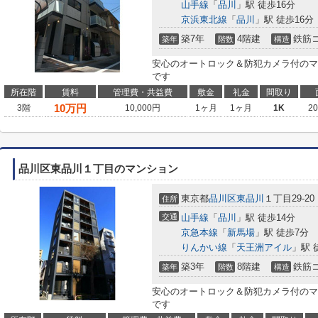
山手線
「
品川
」駅 徒歩16分
京浜東北線
「
品川
」駅 徒歩16分
築7年
4階建
鉄筋
築年
階数
構造
安心のオートロック＆防犯カメラ付のマ
です
所在階
賃料
管理費・共益費
敷金
礼金
間取り
10
万円
3階
10,000円
1ヶ月
1ヶ月
1K
2
品川区東品川１丁目のマンション
東京都
品川区
東品川
１丁目29-20
住所
交通
山手線
「
品川
」駅 徒歩14分
京急本線
「
新馬場
」駅 徒歩7分
りんかい線
「
天王洲アイル
」駅 
築3年
8階建
鉄筋
築年
階数
構造
安心のオートロック＆防犯カメラ付のマ
です