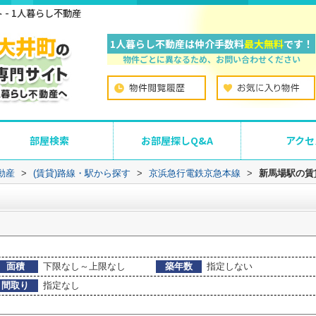
- 1人暮らし不動産
1人暮らし不動産は仲介手数料
最大無料
です！
物件ごとに異なるため、お問い合わせください
部屋検索
お部屋探しQ&A
アクセ
動産
>
(賃貸)路線・駅から探す
>
京浜急行電鉄京急本線
>
新馬場駅の賃
面積
下限なし～上限なし
築年数
指定しない
間取り
指定なし