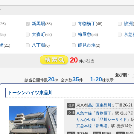
む
新馬場
青物横丁
鮫洲
(26)
(35)
(46)
大森町
梅屋敷
京急
(95)
(62)
(56)
崎
八丁畷
鶴見市場
(21)
(6)
(2)
20
件が該当
並び順：
20
35
1-20
該当公開件数
棟 空き数
件
棟表示
トーシンハイツ東品川
東京都
品川区
東品川
３丁目26-21
住所
交通
京急本線
「
青物横丁
」駅 徒歩7分
りんかい線
「
品川シーサイド
」駅
京急本線
「
新馬場
」駅 徒歩14分
築38年
5階建
鉄骨