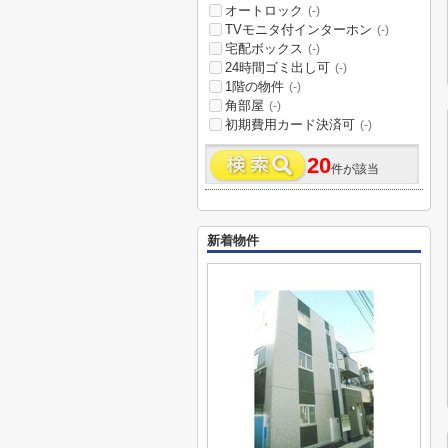
オートロック
(-)
TVモニタ付インターホン
(-)
宅配ボックス
(-)
24時間ゴミ出し可
(-)
1階の物件
(-)
角部屋
(-)
初期費用カード決済可
(-)
20
件が該当
新着物件