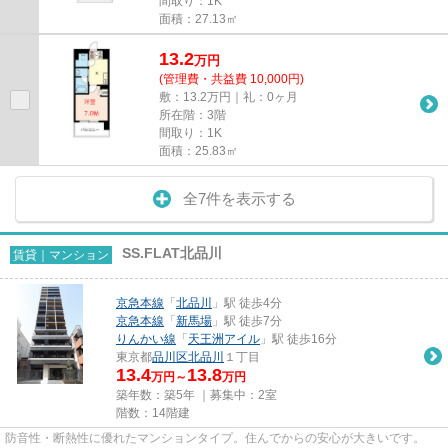
間取り：1K
面積：27.13㎡
13.2
万
円
(管理費・共益費 10,000円)
敷：13.2万円｜礼：0ヶ月
所在階：3階
間取り：1K
面積：25.83㎡
全7件を表示する
SS.FLAT北品川
賃貸｜マンション
京急本線
「
北品川
」駅 徒歩4分
京急本線
「
新馬場
」駅 徒歩7分
りんかい線
「
天王洲アイル
」駅 徒歩16分
東京都
品川区
北品川
１丁目
13.4
13.8
万円～
万円
築年数：築5年 ｜募集中：
2室
階数：14階建
防音性・断熱性に優れたマンションタイプ。住んでからの安心が大きいです。