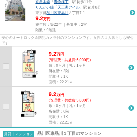
京急本線
「
青物横丁
」駅 徒歩11分
りんかい線
「
天王洲アイル
」駅 徒歩8分
東京都
品川区
東品川
３丁目7-1
9.2
万円
築年数：築22年 ｜募集中：
2室
階数：9階建
安心のオートロック＆防犯カメラ付のマンションです。女性の１人暮らしも安心
です
9.2
万
円
(管理費・共益費 5,000円)
敷：0ヶ月｜礼：1ヶ月
所在階：2階
間取り：1K
面積：22.21㎡
9.2
万
円
(管理費・共益費 5,000円)
敷：0ヶ月｜礼：1ヶ月
所在階：6階
間取り：1K
面積：22.21㎡
品川区東品川１丁目のマンション
賃貸｜マンション