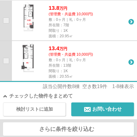
13.8
万
円
(管理費・共益費 10,000円)
敷：0ヶ月｜礼：0ヶ月
所在階：7階
間取り：1K
面積：20.95㎡
13.4
万
円
(管理費・共益費 10,000円)
敷：0ヶ月｜礼：0ヶ月
所在階：13階
間取り：1K
面積：20.55㎡
該当公開件数
8
棟 空き数
19
件
1-8
棟表示
チェックした物件をまとめて
検討リストに追加
お問い合わせ
さらに条件を絞り込む