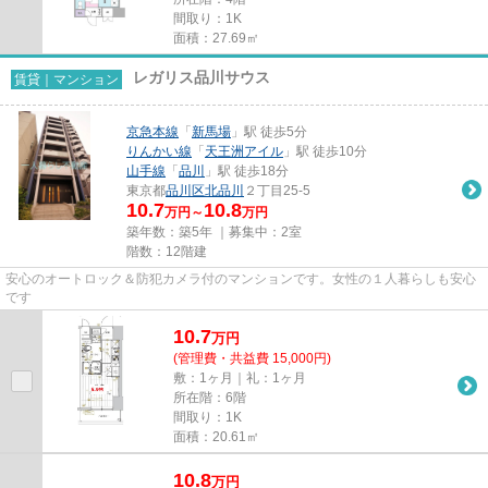
間取り：1K
面積：27.69㎡
レガリス品川サウス
賃貸｜マンション
京急本線
「
新馬場
」駅 徒歩5分
りんかい線
「
天王洲アイル
」駅 徒歩10分
山手線
「
品川
」駅 徒歩18分
東京都
品川区
北品川
２丁目25-5
10.7
10.8
万円～
万円
築年数：築5年 ｜募集中：
2室
階数：12階建
安心のオートロック＆防犯カメラ付のマンションです。女性の１人暮らしも安心
です
10.7
万
円
(管理費・共益費 15,000円)
敷：1ヶ月｜礼：1ヶ月
所在階：6階
間取り：1K
面積：20.61㎡
10.8
万
円