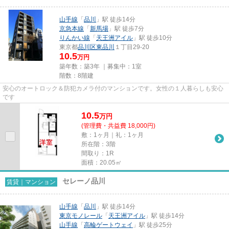
山手線
「
品川
」駅 徒歩14分
京急本線
「
新馬場
」駅 徒歩7分
りんかい線
「
天王洲アイル
」駅 徒歩10分
東京都
品川区
東品川
１丁目29-20
10.5
万円
築年数：築3年 ｜募集中：
1室
階数：8階建
安心のオートロック＆防犯カメラ付のマンションです。女性の１人暮らしも安心
です
10.5
万
円
(管理費・共益費 18,000円)
敷：1ヶ月｜礼：1ヶ月
所在階：3階
間取り：1R
面積：20.05㎡
セレーノ品川
賃貸｜マンション
山手線
「
品川
」駅 徒歩14分
東京モノレール
「
天王洲アイル
」駅 徒歩14分
山手線
「
高輪ゲートウェイ
」駅 徒歩25分