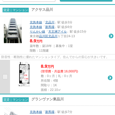
アクサス品川
賃貸｜マンション
京急本線
「
北品川
」駅 徒歩3分
京急本線
「
新馬場
」駅 徒歩6分
りんかい線
「
天王洲アイル
」駅 徒歩15分
東京都
品川区
北品川
１丁目24-13
8.9
万円
築年数：築18年 ｜募集中：
1室
階数：11階建
防音性・断熱性に優れたマンションタイプ。住んでからの安心が大きいです。
8.9
万
円
(管理費・共益費 16,000円)
敷：0ヶ月｜礼：0ヶ月
所在階：4階
間取り：1K
面積：22.10㎡
グランヴァン東品川
賃貸｜マンション
京急本線
「
新馬場
」駅 徒歩7分