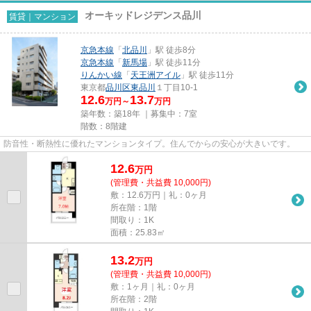
オーキッドレジデンス品川
賃貸｜マンション
京急本線
「
北品川
」駅 徒歩8分
京急本線
「
新馬場
」駅 徒歩11分
りんかい線
「
天王洲アイル
」駅 徒歩11分
東京都
品川区
東品川
１丁目10-1
12.6
13.7
万円～
万円
築年数：築18年 ｜募集中：
7室
階数：8階建
防音性・断熱性に優れたマンションタイプ。住んでからの安心が大きいです。
12.6
万
円
(管理費・共益費 10,000円)
敷：12.6万円｜礼：0ヶ月
所在階：1階
間取り：1K
面積：25.83㎡
13.2
万
円
(管理費・共益費 10,000円)
敷：1ヶ月｜礼：0ヶ月
所在階：2階