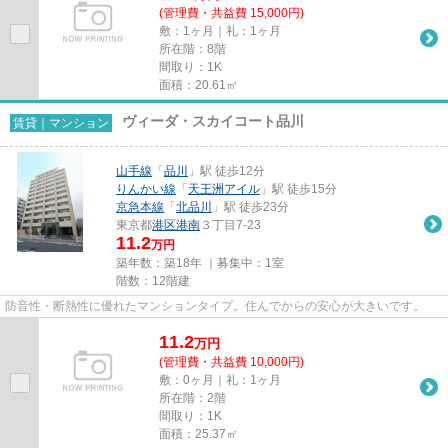
(管理費・共益費 15,000円)
敷：1ヶ月｜礼：1ヶ月
所在階：8階
間取り：1K
面積：20.61㎡
ヴィーダ・スカイコート品川
賃貸｜マンション
山手線
「
品川
」駅 徒歩12分
りんかい線
「
天王洲アイル
」駅 徒歩15分
京急本線
「
北品川
」駅 徒歩23分
東京都
港区
港南
３丁目7-23
11.2
万円
築年数：築18年 ｜募集中：
1室
階数：12階建
防音性・断熱性に優れたマンションタイプ。住んでからの安心が大きいです。
11.2
万
円
(管理費・共益費 10,000円)
敷：0ヶ月｜礼：1ヶ月
所在階：2階
間取り：1K
面積：25.37㎡