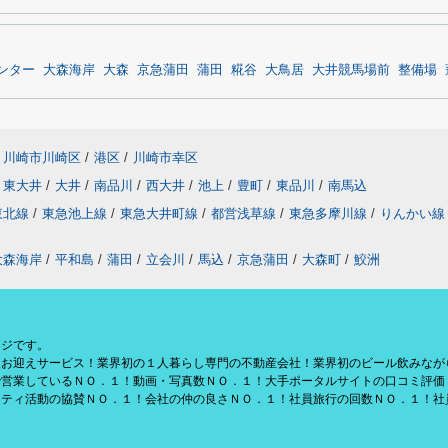
ンター
大森海岸
大森
京急蒲田
蒲田
糀谷
大鳥居
大井競馬場前
整備場
川崎市川崎区
/
港区
/
川崎市幸区
東大井
/
大井
/
南品川
/
西大井
/
池上
/
豊町
/
東品川
/
南馬込
東北線
/
東急池上線
/
東急大井町線
/
都営浅草線
/
東急多摩川線
/
りんかい線
大森海岸
/
平和島
/
蒲田
/
立会川
/
馬込
/
京急蒲田
/
大森町
/
鮫洲
ージです。
援お迎えサービス！業界初の１人暮らし専門の不動産会社！業界初のビール飲みなが
で営業しているＮＯ．１！動画・写真数ＮＯ．１！大手ポータルサイトの口コミ評価
リティ活動の協賛ＮＯ．１！会社の仲の良さＮＯ．１！社員旅行の回数ＮＯ．１！社