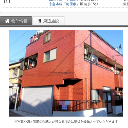
12-1
京急本線
「
梅屋敷
」駅 徒歩15分
鉄
物件情報
周辺施設
※写真や図と実際の現状とが異なる場合は現状を優先させていただきます