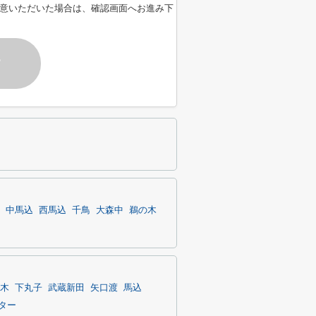
意いただいた場合は、確認画面へお進み下
す
中馬込
西馬込
千鳥
大森中
鵜の木
木
下丸子
武蔵新田
矢口渡
馬込
ター