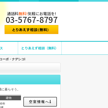
通話料
無料!
気軽にお電話を!
03-5767-8797
ス
とりあえず相談（無料）
コーポ・ナデシコI
適に暮らそう。
建物
空室情報へ
36年
階建