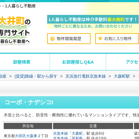
- 1人暮らし不動産
1人暮らし不動産は仲介手数料
最大無料
です！
物件ごとに異なるため、お問い合わせください
部屋検索
お部屋探しQ&A
アクセ
動産
>
(賃貸)路線・駅から探す
>
京浜急行電鉄京急本線
>
大森町駅
>
コーポ・ナデシコI
木造と比べると、防音性・断熱性に優れているマンションタイプです。快
所在地
交通
京急本線
「
大森町
」駅 徒歩6分
築
東京都
大田区
大森東
２丁目
京急本線
「
平和島
」駅 徒歩10分
3