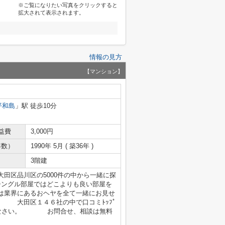
※ご覧になりたい写真をクリックすると
拡大されて表示されます。
情報の見方
【マンション】
平和島
」駅 徒歩10分
益費
3,000円
年数）
1990年 5月 ( 築36年 )
3階建
田区品川区の5000件の中から一緒に探
ングル部屋ではどこよりも良い部屋を
業界にあるおヘヤを全て一緒にお見せ
 大田区１４６社の中で口コミﾄｯﾌﾟ
んなさい。 お問合せ、相談は無料