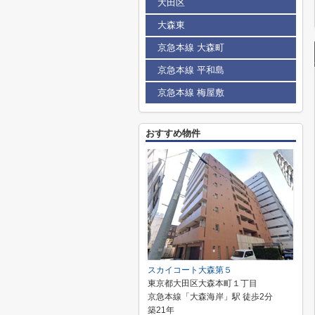
大田区
大森東
京急本線 大森町
京急本線 平和島
京急本線 梅屋敷
おすすめ物件
スカイコート大森第５
東京都大田区大森本町１丁目
京急本線「大森海岸」駅 徒歩2分
築21年