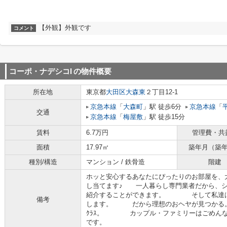
【外観】外観です
コメント
コーポ・ナデシコI
の物件概要
所在地
東京都
大田区
大森東
２丁目12-1
京急本線
「
大森町
」駅 徒歩6分
京急本線
「
交通
京急本線
「
梅屋敷
」駅 徒歩15分
賃料
6.7万円
管理費・共
面積
17.97㎡
築年月（築
種別/構造
マンション / 鉄骨造
階建
ホッと安心するあなたにぴったりのお部屋を、大
し当てます♪ 一人暮らし専門業者だから、シ
紹介することができます。 そして私達は
備考
します。 だから理想のおヘヤが見つかる。
ｸﾗｽ。 カップル・ファミリーはごめ
です。