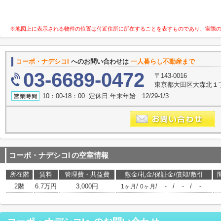
※地図上に表示される物件の位置は付近住所に所在することを表すものであり、実際
コーポ・ナデシコI
へのお問い合わせは
一人暮らし不動産まで
03-6689-0472
〒143-0016
東京都大田区大森北１丁
10：00-18：00 定休日:年末年始 12/29-1/3
コーポ・ナデシコI
の空室情報
所在階
賃料
管理費・共益費
敷金/礼金/保証金/償却/敷引
2階
6.7万円
3,000円
/
/
/
/
1ヶ月
0ヶ月
-
-
-