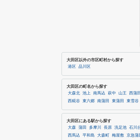
大田区以外の市区町村から探す
港区
品川区
大田区の町名から探す
大森北
池上
南馬込
萩中
山王
西蒲
西糀谷
東六郷
南蒲田
東蒲田
東雪谷
大田区にある駅から探す
大森
蒲田
多摩川
長原
洗足池
石川
西馬込
平和島
大森町
梅屋敷
京急蒲