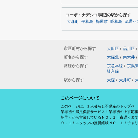
コーポ・ナデシコI周辺の駅から探す
大森町
平和島
梅屋敷
昭和島
流通セ
市区町村から探す
大田区
/
品川区
/
町名から探す
大森北
/
南大井
/
路線から探す
京急本線
/
京浜
埼京線
駅から探す
大森
/
大井町
/
このページについて
このページは、１人暮らし不動産のトップペ
業界初の満足保証サービス！業界初の上京応
朝早くから営業しているＮＯ．１！夜遅くま
Ｏ．１！スタッフの挫折経験ＮＯ．１！チャ