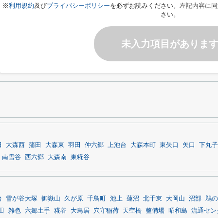
※
利用規約
及び
プライバシーポリシー
を必ずお読みください。左記内容に同
さい。
未入力項目がありま
田
大森西
蒲田
大森東
羽田
仲六郷
上池台
大森本町
東矢口
矢口
下丸子
南雪谷
西六郷
大森南
東糀谷
台
雪が谷大塚
御嶽山
久が原
千鳥町
池上
蓮沼
北千束
大岡山
沼部
鵜の
田
雑色
六郷土手
糀谷
大鳥居
穴守稲荷
天空橋
整備場
昭和島
流通セン