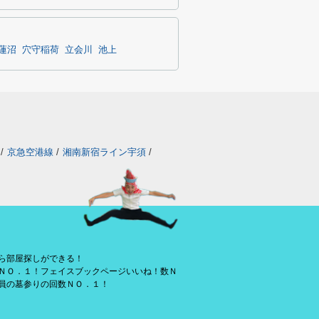
蓮沼
穴守稲荷
立会川
池上
/
京急空港線
/
湘南新宿ライン宇須
/
ら部屋探しができる！
ＮＯ．１！フェイスブックページいいね！数Ｎ
員の墓参りの回数ＮＯ．１！