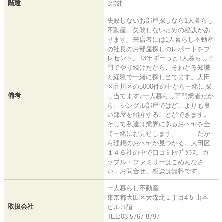
階建
3階建
失敗しないお部屋探しなら1人暮らし
不動産。失敗しないための秘訣があ
ります。来店者には1人暮らし不動産
の社長のお部屋探しのレポートをプ
レゼント。13年ずーっと1人暮らし専
門でやり続けたからこそわかる知識
と経験で一緒に探し当てます。大田
区品川区の5000件の中から一緒に探
備考
し当てます♪一人暮らし専門業者だか
ら、シングル部屋ではどこよりも良
い部屋を紹介することができます。
そして私達は業界にあるおヘヤを全
て一緒にお見せします。 だか
ら理想のおヘヤが見つかる。大田区
１４６社の中で口コミﾄｯﾌﾟｸﾗｽ。カ
ップル・ファミリーはごめんなさ
い。お問合せ、相談は無料です。
一人暮らし不動産
東京都大田区大森北１丁目4-5 山本
取扱会社
ビル３階
TEL:03-5767-8797