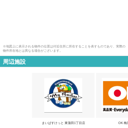
※地図上に表示される物件の位置は付近住所に所在することを表すものであり、実際の
物件所在地とは異なる場合がございます。
周辺施設
まいばすけっと 東蒲田1丁目店
OK 