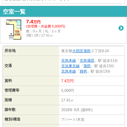
空室一覧
7.4
万
円
(管理費・共益費 5,000円)
敷：0ヶ月｜礼：1ヶ月
3階 / 1R / 17.41㎡
所在地
東京都
大田区
蒲田
２丁目9-24
京急本線
「
京急蒲田
」駅 徒歩11分
交通
京浜東北線
「
蒲田
」駅 徒歩13分
京急本線
「
雑色
」駅 徒歩13分
賃料
7.4万円
管理費等
5,000円
面積
17.41㎡
築年数
2018年 8月 (築8年)
種別/構造
アパート/木造