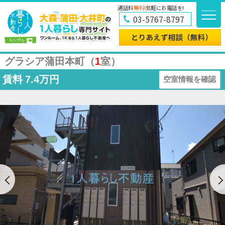
通話料
無料!
気軽にお電話を!
03-5767-8797
グラシア蒲田本町（
1
室）
賃料
7.4万円
空室情報を確認