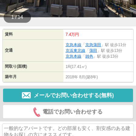
1 / 14
賃料
7.4万円
京急本線
「
京急蒲田
」駅 徒歩11分
交通
京浜東北線
「
蒲田
」駅 徒歩13分
京急本線
「
雑色
」駅 徒歩13分
間取り(面積)
1R(17.41㎡)
築年月
2018年 8月(築8年)
メールでお問い合わせする(無料)
電話でお問い合わせする
一般的なアパートです。どの部屋も安く、割安感のある建
物をお探しの方にオススメです。