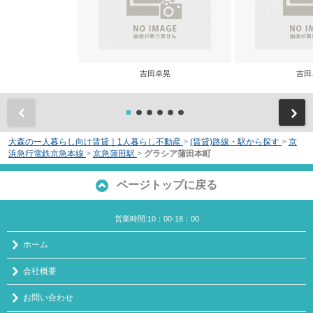
吉田卓晃
吉田
前
大森の一人暮らし向け賃貸｜1人暮らし不動産
>
(賃貸)路線・駅から探す
>
京
浜急行電鉄京急本線
>
京急蒲田駅
>
グラシア蒲田本町
ページトップに戻る
営業時間:10：00-18：00
ホーム
会社概要
お問い合わせ