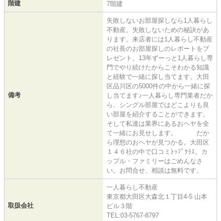
階建
7階建
失敗しないお部屋探しなら1人暮らし
不動産。失敗しないための秘訣があ
ります。来店者には1人暮らし不動産
の社長のお部屋探しのレポートをプ
レゼント。13年ずーっと1人暮らし専
門でやり続けたからこそわかる知識
と経験で一緒に探し当てます。大田
区品川区の5000件の中から一緒に探
備考
し当てます♪一人暮らし専門業者だか
ら、シングル部屋ではどこよりも良
い部屋を紹介することができます。
そして私達は業界にあるおヘヤを全
て一緒にお見せします。 だか
ら理想のおヘヤが見つかる。大田区
１４６社の中で口コミﾄｯﾌﾟｸﾗｽ。カ
ップル・ファミリーはごめんなさ
い。お問合せ、相談は無料です。
一人暮らし不動産
東京都大田区大森北１丁目4-5 山本
取扱会社
ビル３階
TEL:03-5767-8797