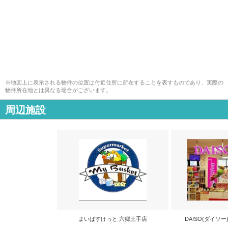
※地図上に表示される物件の位置は付近住所に所在することを表すものであり、実際の
物件所在地とは異なる場合がございます。
周辺施設
まいばすけっと 六郷土手店
DAISO(ダイソ