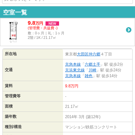
空室一覧
9.8
万
円
NEW
(管理費・共益費 -)
敷：0ヶ月｜礼：1ヶ月
2階 / 1K / 21.17㎡
所在地
東京都
大田区
仲六郷
４丁目
京急本線
「
六郷土手
」駅 徒歩2分
交通
京浜東北線
「
川崎
」駅 徒歩24分
京急本線
「
雑色
」駅 徒歩14分
賃料
9.8万円
管理費等
-
面積
21.17㎡
築年数
2014年 3月 (築12年)
種別/構造
マンション/鉄筋コンクリート