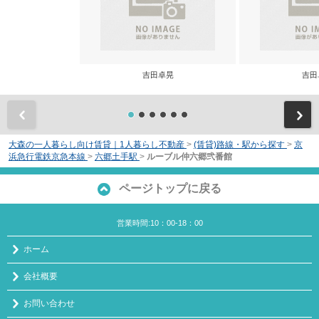
吉田卓晃
吉田
前
大森の一人暮らし向け賃貸｜1人暮らし不動産
>
(賃貸)路線・駅から探す
>
京
浜急行電鉄京急本線
>
六郷土手駅
>
ルーブル仲六郷弐番館
ページトップに戻る
営業時間:10：00-18：00
ホーム
会社概要
お問い合わせ