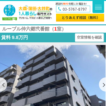
通話料
無料!
気軽にお電話を!
03-5767-8797
ルーブル仲六郷弐番館（
1
室）
賃料
9.8万円
空室情報を確認