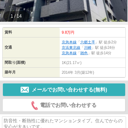
1 / 14
賃料
9.8万円
京急本線
「
六郷土手
」駅 徒歩2分
交通
京浜東北線
「
川崎
」駅 徒歩24分
京急本線
「
雑色
」駅 徒歩14分
間取り(面積)
1K(21.17㎡)
築年月
2014年 3月(築12年)
メールでお問い合わせする(無料)
電話でお問い合わせする
防音性・断熱性に優れたマンションタイプ。住んでからの
安心が大きいです。