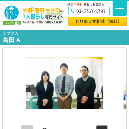
通話料
無料!
気軽にお電話を!
03-5767-8797
シマダ A
島田 A