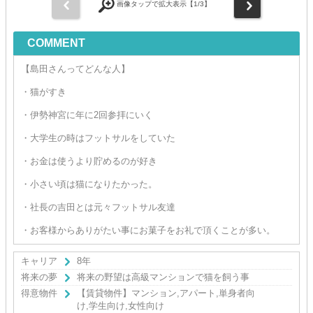
前
次
画像タップで拡大表示【
1
/3】
COMMENT
【島田さんってどんな人】
・猫がすき
・伊勢神宮に年に2回参拝にいく
・大学生の時はフットサルをしていた
・お金は使うより貯めるのが好き
・小さい頃は猫になりたかった。
・社長の吉田とは元々フットサル友達
・お客様からありがたい事にお菓子をお礼で頂くことが多い。
キャリア
8年
将来の夢
将来の野望は高級マンションで猫を飼う事
得意物件
【賃貸物件】マンション,アパート,単身者向
け,学生向け,女性向け