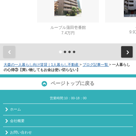
ルーブル蒲田壱番館
9.
7.4万円
大森の一人暮らし向け賃貸｜1人暮らし不動産
>
ブログ記事一覧
>
一人暮らし
の心得③【買い物してもお金は使い切らない】
ページトップに戻る
営業時間:10：00-18：00
ホーム
会社概要
お問い合わせ