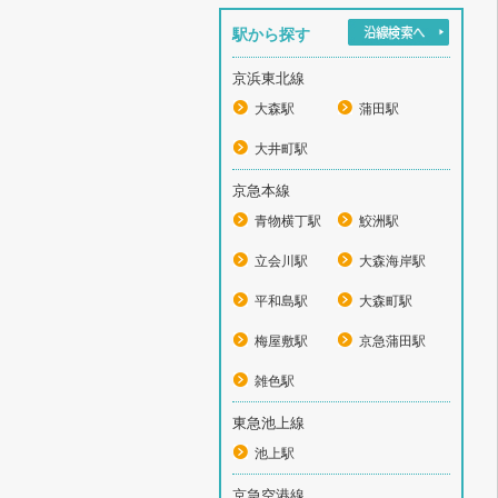
駅から探す
京浜東北線
大森駅
蒲田駅
大井町駅
京急本線
青物横丁駅
鮫洲駅
立会川駅
大森海岸駅
平和島駅
大森町駅
梅屋敷駅
京急蒲田駅
雑色駅
東急池上線
池上駅
京急空港線