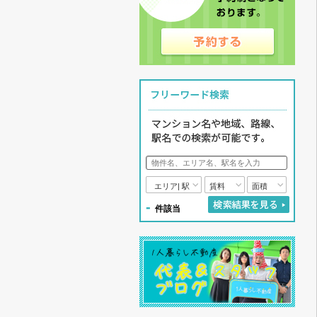
エリア| 駅
賃料
面積
-
件該当