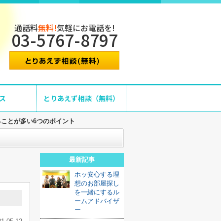
通話料
無料!
気軽にお電話を!
03-5767-8797
ス
とりあえず相談（無料）
ことが多い6つのポイント
最新記事
ホッ安心する理
想のお部屋探し
を一緒にするル
ームアドバイザ
ー