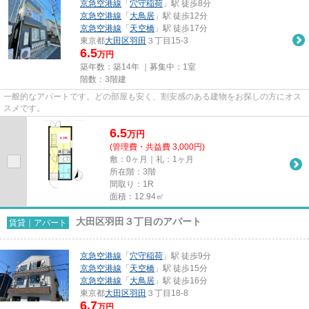
京急空港線
「
穴守稲荷
」駅 徒歩8分
京急空港線
「
大鳥居
」駅 徒歩12分
京急空港線
「
天空橋
」駅 徒歩17分
東京都
大田区
羽田
３丁目15-3
6.5
万円
築年数：築14年 ｜募集中：
1室
階数：3階建
一般的なアパートです。どの部屋も安く、割安感のある建物をお探しの方にオス
スメです。
6.5
万
円
(管理費・共益費 3,000円)
敷：0ヶ月｜礼：1ヶ月
所在階：3階
間取り：1R
面積：12.94㎡
大田区羽田３丁目のアパート
賃貸｜アパート
京急空港線
「
穴守稲荷
」駅 徒歩9分
京急空港線
「
天空橋
」駅 徒歩15分
京急空港線
「
大鳥居
」駅 徒歩16分
東京都
大田区
羽田
３丁目18-8
6.7
万円