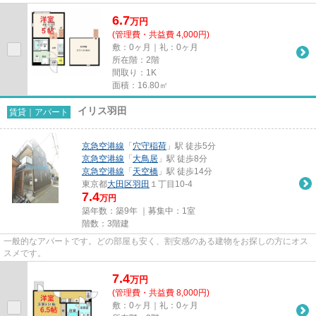
6.7
万
円
(管理費・共益費 4,000円)
敷：0ヶ月｜礼：0ヶ月
所在階：2階
間取り：1K
面積：16.80㎡
イリス羽田
賃貸｜アパート
京急空港線
「
穴守稲荷
」駅 徒歩5分
京急空港線
「
大鳥居
」駅 徒歩8分
京急空港線
「
天空橋
」駅 徒歩14分
東京都
大田区
羽田
１丁目10-4
7.4
万円
築年数：築9年 ｜募集中：
1室
階数：3階建
一般的なアパートです。どの部屋も安く、割安感のある建物をお探しの方にオス
スメです。
7.4
万
円
(管理費・共益費 8,000円)
敷：0ヶ月｜礼：0ヶ月