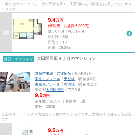
一般的なアパートです。どの部屋も安く、割安感のある建物をお探しの方にオス
スメです。
9.4
万
円
(管理費・共益費 5,000円)
敷：0ヶ月｜礼：1ヶ月
所在階：3階
間取り：1R
面積：26.34㎡
大田区羽田４丁目のマンション
賃貸｜マンション
京急空港線
「
穴守稲荷
」駅 徒歩3分
東京モノレール
「
天空橋
」駅 徒歩9分
東京モノレール
「
整備場
」駅 徒歩15分
東京都
大田区
羽田
４丁目5-8
9.5
万円
築年数：築15年 ｜募集中：
1室
階数：3階建
安心のオートロック＆防犯カメラ付のマンションです。女性の１人暮らしも安心
です
9.5
万
円