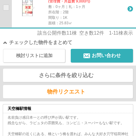
(管理費・共益費 9,000円)
敷：0ヶ月｜礼：1ヶ月
所在階：2階
間取り：1K
面積：25.83㎡
該当公開件数
11
棟 空き数
12
件
1-11
棟表示
チェックした物件をまとめて
検討リストに追加
お問い合わせ
さらに条件を絞り込む
物件リクエスト
天空橋駅情報
名前負け感日本一との呼び声が高い駅です。
残念ながら、ラピュタの雰囲気も、コンビニ・スーパーもない駅です。
天空橋駅の近くにある、橋という橋を渡れば、みんな大好き穴守稲荷神社