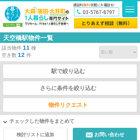
通話料
無料!
気軽にお電話を!
03-5767-8797
天空橋駅物件一覧
11
該当物件
棟
12
空き数
件
駅で絞り込む
さらに条件を絞り込む
物件リクエスト
チェックした物件をまとめて
検討リストに追加
お問い合わせ