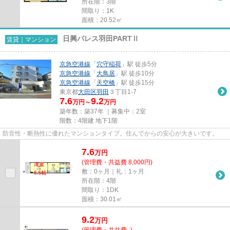
所在階：3階
間取り：1K
面積：20.52㎡
日興パレス羽田PARTⅡ
賃貸｜マンション
京急空港線
「
穴守稲荷
」駅 徒歩5分
京急空港線
「
大鳥居
」駅 徒歩10分
京急空港線
「
天空橋
」駅 徒歩15分
東京都
大田区
羽田
３丁目1-7
7.6
9.2
万円～
万円
築年数：築37年 ｜募集中：
2室
階数：4階建 地下1階
防音性・断熱性に優れたマンションタイプ。住んでからの安心が大きいです。
7.6
万
円
(管理費・共益費 8,000円)
敷：0ヶ月｜礼：1ヶ月
所在階：4階
間取り：1DK
面積：30.01㎡
9.2
万
円