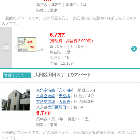
築年数：築2年 ｜募集中：
1室
階数：3階建
一般的なアパートです。どの部屋も安く、割安感のある建物をお探しの方にオス
スメです。
6.7
万
円
(管理費・共益費 3,000円)
敷：0ヶ月｜礼：0ヶ月
所在階：1階
間取り：1K
面積：12.16㎡
大田区羽田３丁目のアパート
賃貸｜アパート
京急空港線
「
穴守稲荷
」駅 徒歩6分
京急空港線
「
天空橋
」駅 徒歩14分
京急空港線
「
大鳥居
」駅 徒歩13分
東京都
大田区
羽田
３丁目3-4
6.7
万円
築年数：築11年 ｜募集中：
1室
階数：2階建
一般的なアパートです。どの部屋も安く、割安感のある建物をお探しの方にオス
スメです。