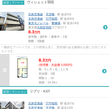
ヴィシェット羽田
賃貸｜アパート
京急空港線
「
天空橋
」駅 徒歩5分
京急空港線
「
穴守稲荷
」駅 徒歩8分
東京モノレール
「
整備場
」駅 徒歩14分
東京都
大田区
羽田
５丁目17-7
8.3
万円
築年数：築6年 ｜募集中：
1室
階数：3階建
一般的なアパートです。どの部屋も安く、割安感のある建物をお探しの方にオス
スメです。
8.3
万
円
(管理費・共益費 3,000円)
敷：0ヶ月｜礼：1ヶ月
所在階：1階
間取り：1K
面積：18.39㎡
リブリ・KST
賃貸｜マンション
京急空港線
「
穴守稲荷
」駅 徒歩7分
京急空港線
「
天空橋
」駅 徒歩13分