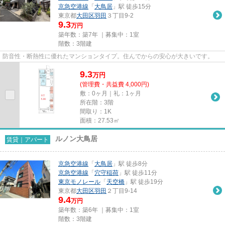
京急空港線
「
大鳥居
」駅 徒歩15分
東京都
大田区
羽田
３丁目9-2
9.3
万円
築年数：築7年 ｜募集中：
1室
階数：3階建
防音性・断熱性に優れたマンションタイプ。住んでからの安心が大きいです。
9.3
万
円
(管理費・共益費 4,000円)
敷：0ヶ月｜礼：1ヶ月
所在階：3階
間取り：1K
面積：27.53㎡
ルノン大鳥居
賃貸｜アパート
京急空港線
「
大鳥居
」駅 徒歩8分
京急空港線
「
穴守稲荷
」駅 徒歩11分
東京モノレール
「
天空橋
」駅 徒歩19分
東京都
大田区
羽田
２丁目9-14
9.4
万円
築年数：築6年 ｜募集中：
1室
階数：3階建