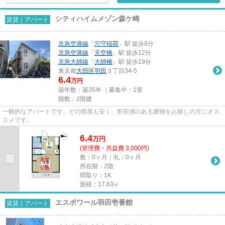
シティハイムメゾン森ケ崎
賃貸｜アパート
京急空港線
「
穴守稲荷
」駅 徒歩8分
京急空港線
「
天空橋
」駅 徒歩12分
京急大師線
「
大師橋
」駅 徒歩19分
東京都
大田区
羽田
３丁目34-5
6.4
万円
築年数：築35年 ｜募集中：
1室
階数：2階建
一般的なアパートです。どの部屋も安く、割安感のある建物をお探しの方にオス
スメです。
6.4
万
円
(管理費・共益費 3,000円)
敷：0ヶ月｜礼：0ヶ月
所在階：2階
間取り：1K
面積：17.63㎡
エスポワール羽田壱番館
賃貸｜アパート