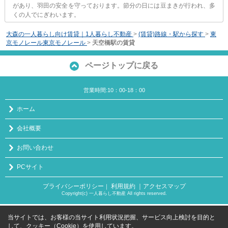
があり、羽田の安全を守っております。節分の日には豆まきが行われ、多
くの人でにぎわいます。
大森の一人暮らし向け賃貸｜1人暮らし不動産
>
(賃貸)路線・駅から探す
>
東
京モノレール東京モノレール
>
天空橋駅の賃貸
ページトップに戻る
営業時間:10：00-18：00
ホーム
会社概要
お問い合わせ
PCサイト
プライバシーポリシー
利用規約
｜アクセスマップ
｜
Copyright(c) 一人暮らし不動産 All rights reserved.
当サイトでは、お客様の当サイト利用状況把握、サービス向上検討を目的と
して、クッキー（Cookie）を使用しています。