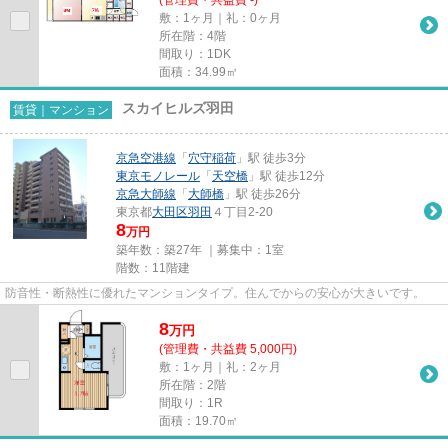
(管理費・共益費 -)
敷：1ヶ月｜礼：0ヶ月
所在階：4階
間取り：1DK
面積：34.99㎡
スカイヒルズ羽田
賃貸｜マンション
京急空港線
「
穴守稲荷
」駅 徒歩3分
東京モノレール
「
天空橋
」駅 徒歩12分
京急大師線
「
大師橋
」駅 徒歩26分
東京都
大田区
羽田
４丁目2-20
8
万円
築年数：築27年 ｜募集中：
1室
階数：11階建
防音性・断熱性に優れたマンションタイプ。住んでからの安心が大きいです。
8
万
円
(管理費・共益費 5,000円)
敷：1ヶ月｜礼：2ヶ月
所在階：2階
間取り：1R
面積：19.70㎡