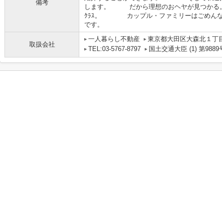
備考
します。 だから理想のおヘヤが見つかる。
ｸﾗｽ。 カップル・ファミリーはごめ
です。
一人暮らし不動産
東京都大田区大森北１丁目
取扱会社
TEL:03-5767-8797
国土交通大臣 (1) 第9889