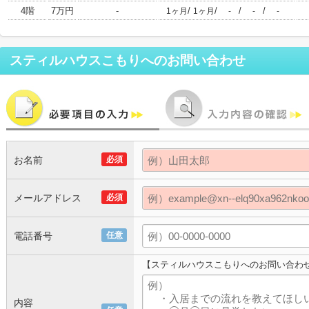
4階
7万円
-
/
/
/
/
1ヶ月
1ヶ月
-
-
-
スティルハウスこもり
へのお問い合わせ
お名前
必須
メールアドレス
必須
電話番号
任意
【スティルハウスこもりへのお問い合わ
内容