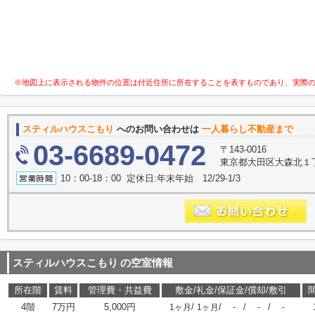
※地図上に表示される物件の位置は付近住所に所在することを表すものであり、実際
スティルハウスこもり
へのお問い合わせは
一人暮らし不動産まで
03-6689-0472
〒143-0016
東京都大田区大森北１丁
10：00-18：00 定休日:年末年始 12/29-1/3
スティルハウスこもり
の空室情報
所在階
賃料
管理費・共益費
敷金/礼金/保証金/償却/敷引
4階
7万円
5,000円
/
/
/
/
1ヶ月
1ヶ月
-
-
-