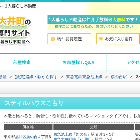
- 1人暮らし不動産
1人暮らし不動産は仲介手数料
最大無料
です！
物件ごとに異なるため、お問い合わせください
部屋検索
お部屋探しQ&A
アクセ
動産
>
(賃貸)路線・駅から探す
>
東急電鉄東急池上線
>
旗の台駅
>
ス
スティルハウスこもり
木造と比べると、防音性・断熱性に優れているマンションタイプです。快
所在地
交通
東急池上線
「
旗の台
」駅 徒歩3～5分
築
東京都
品川区
旗の台
４丁目6-
東急大井町線
「
荏原町
」駅 徒歩5分
4