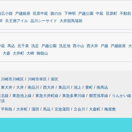
崎広小路
戸越銀座
荏原中延
旗の台
下神明
戸越公園
中延
荏原町
不動前
岸
天王洲アイル
品川シーサイド
大井競馬場前
中延
馬込
北千束
洗足
戸越公園
洗足池
西小山
西大井
戸越
戸越銀座
大
路
大森
大井町
大崎
御嶽山
川崎市川崎区
/
川崎市幸区
/
港区
東大井
/
大井
/
南品川
/
西大井
/
東品川
/
池上
/
豊町
/
南馬込
東北線
/
東急池上線
/
東急大井町線
/
東急多摩川線
/
都営浅草線
/
りんかい線
宇須
平和島
/
大井町
/
蒲田
/
馬込
/
京急蒲田
/
立会川
/
大森町
/
梅屋敷