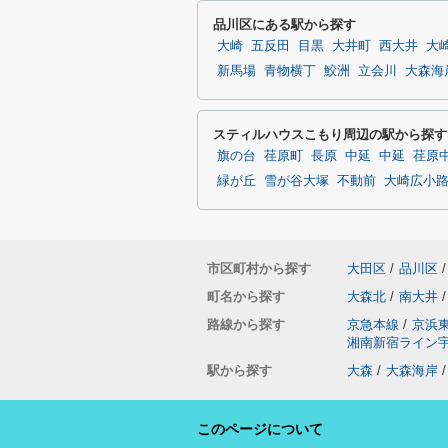
品川区にある駅から探す
大崎
五反田
目黒
大井町
西大井
大
新馬場
青物横丁
鮫洲
立会川
大森海
スティルハウスこもり周辺の駅から探す
旗の台
荏原町
長原
中延
中延
荏原
緑が丘
雪が谷大塚
不動前
大崎広小
市区町村から探す
大田区
/
品川区
/
町名から探す
大森北
/
南大井
/
路線から探す
京急本線
/
京浜
湘南新宿ライン
駅から探す
大森
/
大森海岸
/
このページについて