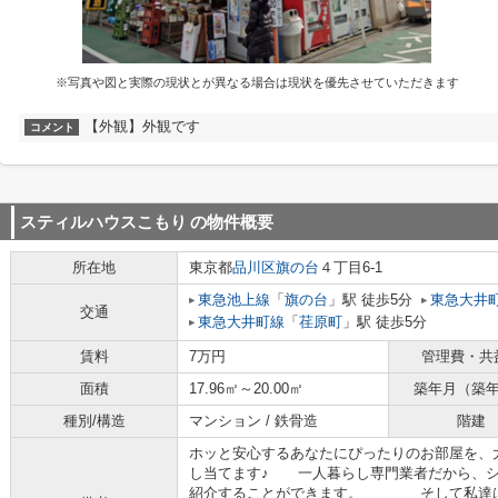
※写真や図と実際の現状とが異なる場合は現状を優先させていただきます
【外観】外観です
コメント
スティルハウスこもり
の物件概要
所在地
東京都
品川区
旗の台
４丁目6-1
東急池上線
「
旗の台
」駅 徒歩5分
東急大井
交通
東急大井町線
「
荏原町
」駅 徒歩5分
賃料
7万円
管理費・共
面積
17.96㎡～20.00㎡
築年月（築
種別/構造
マンション / 鉄骨造
階建
ホッと安心するあなたにぴったりのお部屋を、大
し当てます♪ 一人暮らし専門業者だから、シ
紹介することができます。 そして私達は