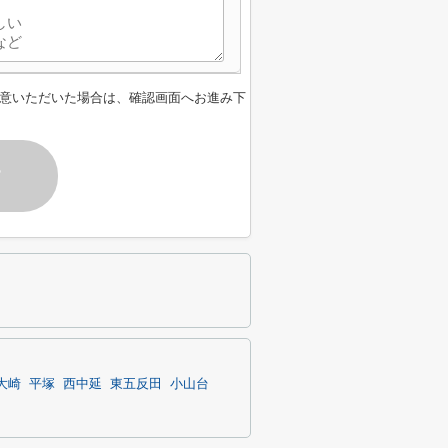
意いただいた場合は、確認画面へお進み下
す
大崎
平塚
西中延
東五反田
小山台