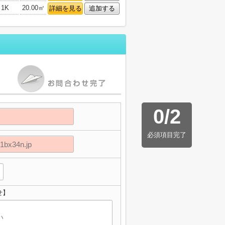
1K
20.00㎡
詳細を見る
追加する
0
/
2
必須項目完了
せ】