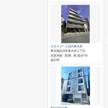
スカイコート品川東大井
東京都品川区東大井２丁目
京急本線「鮫洲」駅 徒歩7分
築12年