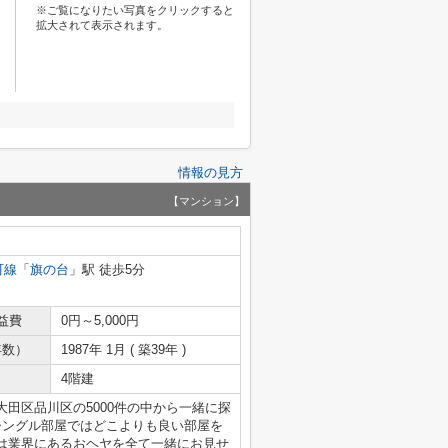
※ご覧になりたい写真をクリックすると
拡大されて表示されます。
情報の見方
【マンション】
町線
「
旗の台
」駅 徒歩5分
益費
0円～5,000円
年数）
1987年 1月 ( 築39年 )
4階建
田区品川区の5000件の中から一緒に探
ングル部屋ではどこよりも良い部屋を
業界にあるおヘヤを全て一緒にお見せ