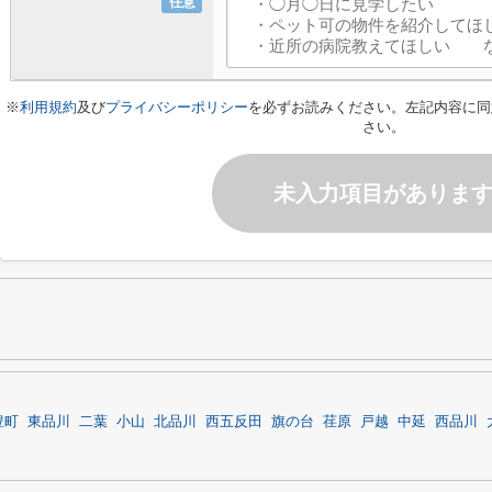
任意
※
利用規約
及び
プライバシーポリシー
を必ずお読みください。左記内容に同
さい。
未入力項目がありま
豊町
東品川
二葉
小山
北品川
西五反田
旗の台
荏原
戸越
中延
西品川